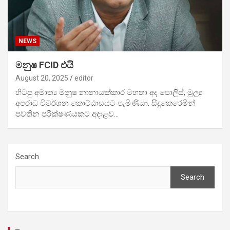
NEWS
මනුෂ FCID එයි
August 20, 2025
editor
හිටපු අමාත්‍ය මනුෂ නානායක්කාර මහතා අද පොලිස්, මූල්‍ය
අපරාධ විමර්ශන කොට්ඨාසයට පැමිණියා. සිදුකෙරෙමින්
පවතින පරීක්ෂණයකට අදාළව…
Search
Search