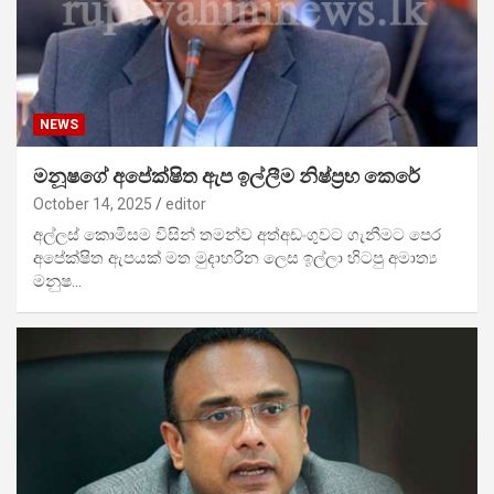
NEWS
මනූෂගේ අපේක්ෂිත ඇප ඉල්ලීම නිෂ්ප්‍රභ කෙරේ
October 14, 2025
editor
අල්ලස් කොමිසම විසින් තමන්ව අත්අඩංගුවට ගැනීමට පෙර
අපේක්ෂිත ඇපයක් මත මුදාහරින ලෙස ඉල්ලා හිටපු අමාත්‍ය
මනුෂ…