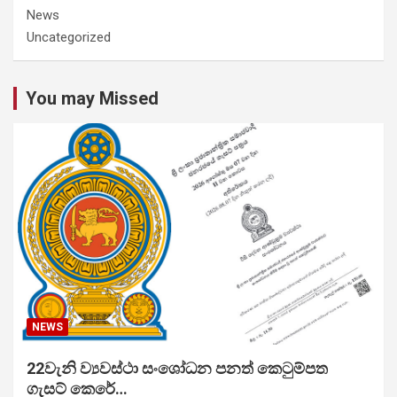
News
Uncategorized
You may Missed
NEWS
22වැනි ව්‍යවස්ථා සංශෝධන පනත් කෙටුම්පත
ගැසට් කෙරේ…