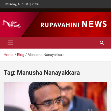
Skip
Saturday, August 8, 2026
to
content
Rupavahini News
Home
Blog
Manusha Nanayakkara
Tag:
Manusha Nanayakkara