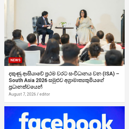
NEWS
දකුණු ආසියාවේ ප්‍රථම වරට සංවිධානය වන (ISA) –
South Asia 2026 සමුළුව අග්‍රාමාත්‍යතුමියගේ
ප්‍රධානත්වයෙන්
August 7, 2026
editor