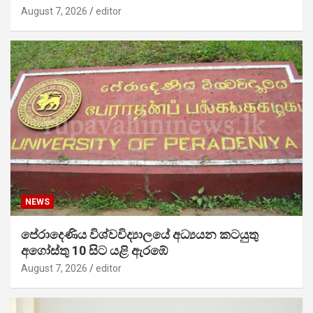
August 7, 2026
editor
NEWS
පේරාදෙණිය විශ්වවිද්‍යාලයේ අධ්‍යයන කටයුතු
අගෝස්තු 10 සිට යළි ඇරඹේ
August 7, 2026
editor