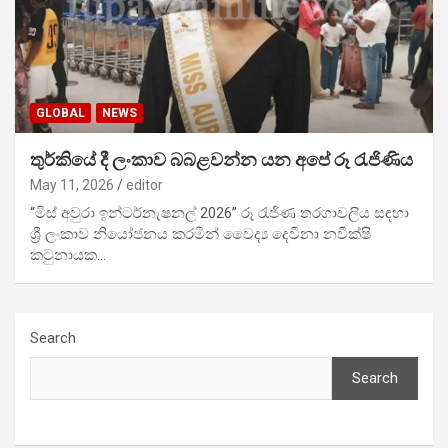
GLOBAL
NEWS
තුර්කියේ දී ලංකාව බබළවන්න යන අපේ රූ රැජිණිය
May 11, 2026
editor
“මිස් අවුරා ඉන්ටර්නැෂනල් 2026” රූ රැජිණ තරගාවලිය සඳහා
ශ්‍රී ලංකාව නියෝජනය කරමින් වෛද්‍ය දෙවීනා නවීක්ෂි
කටුනායක…
Search
Search