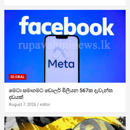
GLOBAL
මෙටා සමාගමට ඩොලර් මිලියන 567ක දැවැන්ත
දඩයක්
August 7, 2026
editor