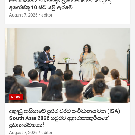
පේරාදෙණිය විශ්වවිද්‍යාලයේ අධ්‍යයන කටයුතු
අගෝස්තු 10 සිට යළි ඇරඹේ
August 7, 2026
editor
NEWS
දකුණු ආසියාවේ ප්‍රථම වරට සංවිධානය වන (ISA) –
South Asia 2026 සමුළුව අග්‍රාමාත්‍යතුමියගේ
ප්‍රධානත්වයෙන්
August 7, 2026
editor