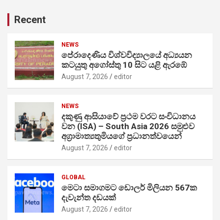
Recent
NEWS
පේරාදෙණිය විශ්වවිද්‍යාලයේ අධ්‍යයන
කටයුතු අගෝස්තු 10 සිට යළි ඇරඹේ
August 7, 2026
editor
NEWS
දකුණු ආසියාවේ ප්‍රථම වරට සංවිධානය
වන (ISA) – South Asia 2026 සමුළුව
අග්‍රාමාත්‍යතුමියගේ ප්‍රධානත්වයෙන්
August 7, 2026
editor
GLOBAL
මෙටා සමාගමට ඩොලර් මිලියන 567ක
දැවැන්ත දඩයක්
August 7, 2026
editor