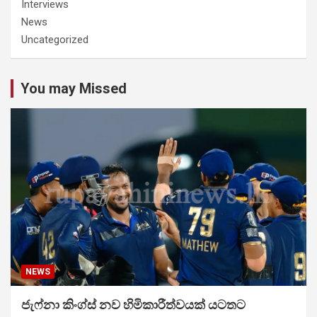
Interviews
News
Uncategorized
You may Missed
NEWS
ජැෆ්නා කිංග්ස් නව හිමිකාරීත්වයක් යටතට