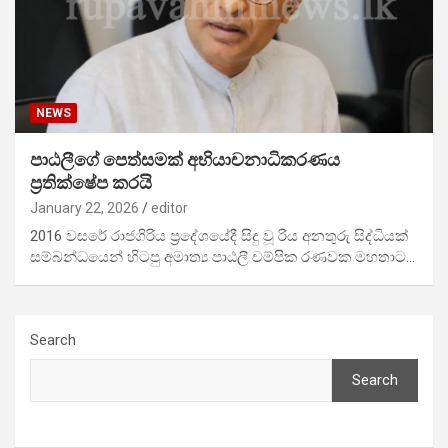
NEWS
පාඨලීග‍ේ පෙත්සමක් අභියාචනාධිකරණය
ප්‍රතික්ෂේප කරයි
January 22, 2026
editor
2016 වසරේ රාජගිරිය ප්‍රදේශයේදී සිදු වූ රිය අනතුරු සිද්ධියක්
සම්බන්ධයෙන් හිටපු අමාත්‍ය පාඨලී චම්පික රණවක මහතාට…
Search
Search