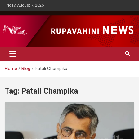
Skip
Friday, August 7, 2026
to
content
Rupavahini News
Home
Blog
Patali Champika
Tag:
Patali Champika