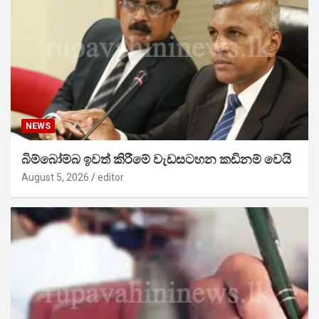
NEWS
බිම්බෝම්බ ඉවත් කිරීමේ වැඩසටහන කඩිනම් වෙයි
August 5, 2026
editor