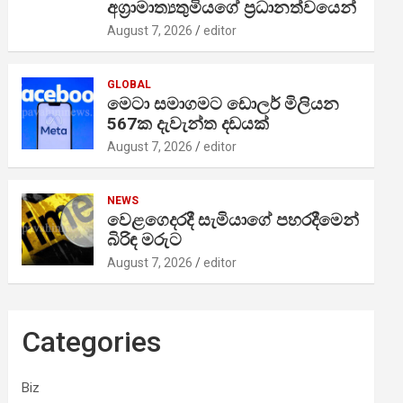
අග්‍රාමාත්‍යතුමියගේ ප්‍රධානත්වයෙන්
August 7, 2026
editor
GLOBAL
මෙටා සමාගමට ඩොලර් මිලියන
567ක දැවැන්ත දඩයක්
August 7, 2026
editor
NEWS
වෙළගෙදරදී සැමියාගේ පහරදීමෙන්
බිරිඳ මරුට
August 7, 2026
editor
Categories
Biz