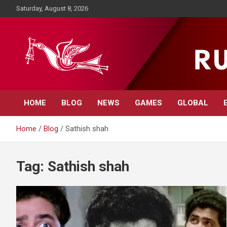
Skip
Saturday, August 8, 2026
to
content
Rupavahini News
HOME
BLOG
NEWS
GAMES
GLOBAL
Home
Blog
Sathish shah
Tag:
Sathish shah