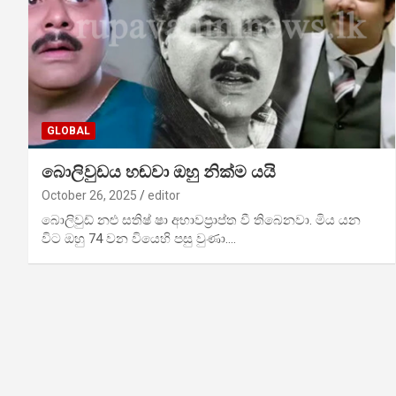
GLOBAL
බොලිවුඩය හඬ‍ව‍ා ඔහු නික්ම යයි
October 26, 2025
editor
බොලිවුඩ් නළු සතිෂ් ෂා අභාවප්‍රාප්ත වී තිබෙනවා. මිය යන
විට ඔහු 74 වන වියෙහි පසු වුණා.…