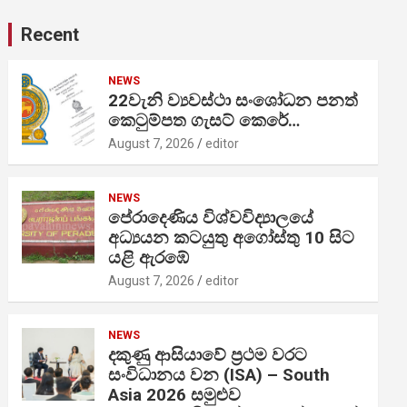
Recent
NEWS
22වැනි ව්‍යවස්ථා සංශෝධන පනත්
කෙටුම්පත ගැසට් කෙරේ…
August 7, 2026
editor
NEWS
පේරාදෙණිය විශ්වවිද්‍යාලයේ
අධ්‍යයන කටයුතු අගෝස්තු 10 සිට
යළි ඇරඹේ
August 7, 2026
editor
NEWS
දකුණු ආසියාවේ ප්‍රථම වරට
සංවිධානය වන (ISA) – South
Asia 2026 සමුළුව