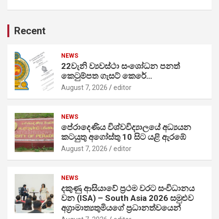
Recent
NEWS
22වැනි ව්‍යවස්ථා සංශෝධන පනත්
කෙටුම්පත ගැසට් කෙරේ…
August 7, 2026
editor
NEWS
පේරාදෙණිය විශ්වවිද්‍යාලයේ අධ්‍යයන
කටයුතු අගෝස්තු 10 සිට යළි ඇරඹේ
August 7, 2026
editor
NEWS
දකුණු ආසියාවේ ප්‍රථම වරට සංවිධානය
වන (ISA) – South Asia 2026 සමුළුව
අග්‍රාමාත්‍යතුමියගේ ප්‍රධානත්වයෙන්