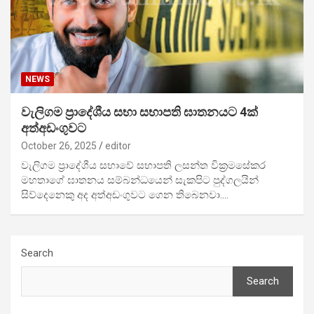
NEWS
වැලිගම ප්‍රාදේශීය සභා සභාපති ඝාතනයට 4ක්
අත්අඩංගුවට
October 26, 2025
editor
වැලිගම ප්‍රාදේශීය සභාවේ සභාපති ලසන්ත වික්‍රමසේකර
මහතාගේ ඝාතනය සම්බන්ධයෙන් සැකපිට පුද්ගලයින්
සිව්දෙනෙකු අද අත්අඩංගුවට ගෙන තිබෙනවා.…
Search
Search