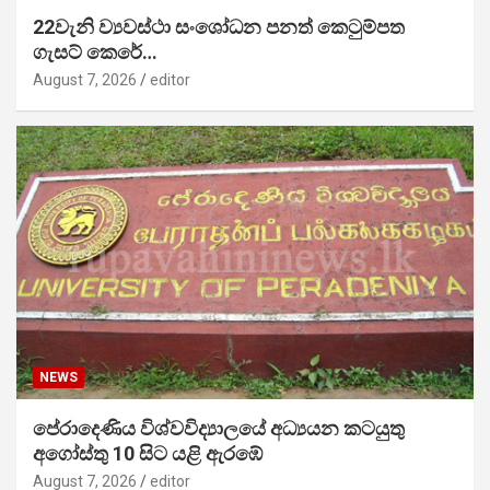
22වැනි ව්‍යවස්ථා සංශෝධන පනත් කෙටුම්පත
ගැසට් කෙරේ…
August 7, 2026
editor
NEWS
පේරාදෙණිය විශ්වවිද්‍යාලයේ අධ්‍යයන කටයුතු
අගෝස්තු 10 සිට යළි ඇරඹේ
August 7, 2026
editor