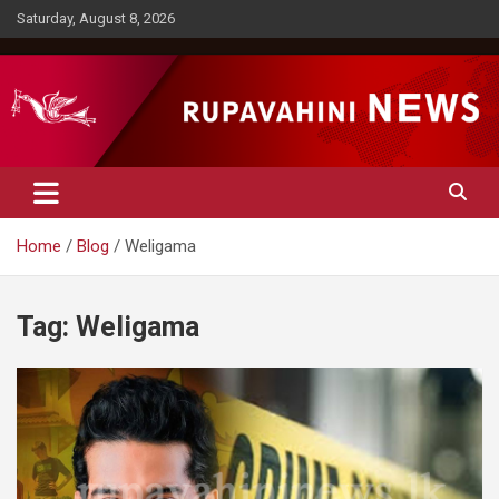
Skip
Saturday, August 8, 2026
to
content
Rupavahini News
Home
Blog
Weligama
Tag:
Weligama