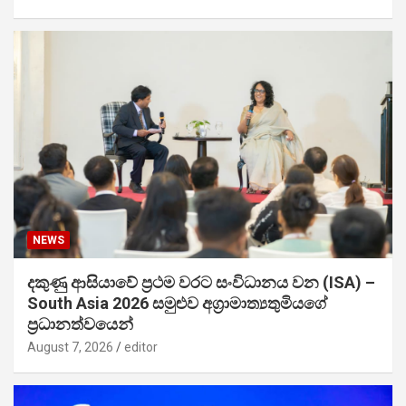
NEWS
දකුණු ආසියාවේ ප්‍රථම වරට සංවිධානය වන (ISA) –
South Asia 2026 සමුළුව අග්‍රාමාත්‍යතුමියගේ
ප්‍රධානත්වයෙන්
August 7, 2026
editor