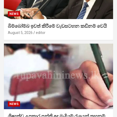
NEWS
බිම්බෝම්බ ඉවත් කිරීමේ වැඩසටහන කඩිනම් වෙයි
August 5, 2026
editor
NEWS
ශිෂ්‍යත්ව උපකාර පන්ති අද මැදියම් රැයෙන් තහනම්