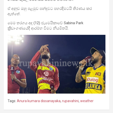
ඒ අනුව ඔහු පළමුව පන්දුවට පහරදීමටයි තීරණය කර
ඇත්තේ.
මෙම තරගය අද (12) ජැමෙයිකාවේ Sabina Park
ක්‍රීඩාංගණයේදී ආරම්භ වීමට නියමිතයි.
Tags:
Anura kumara dissanayaka
,
rupavahini
,
weather