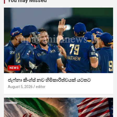
You may Missed
NEWS
ජැෆ්නා කිංග්ස් නව හිමිකාරීත්වයක් යටතට
August 5, 2026
editor