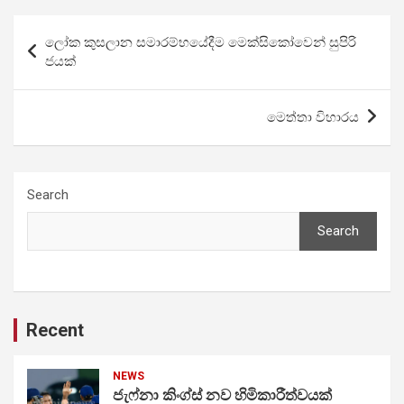
Post
ලෝක කුසලාන සමාරම්භයේදීම මෙක්සිකෝවෙන් සුපිරි
navigation
ජයක්
මෙත්තා විහාරය
Search
Search
Recent
NEWS
ජැෆ්නා කිංග්ස් නව හිමිකාරීත්වයක්