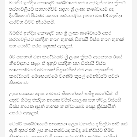
බටහිර ඉන්දීය කොදෙව් කණ්ඩායම සමග පැවැත්වෙන ක්‍රිකට්
තරගාවලියට සහභාගීවීම සඳහා ශ්‍රී ලංකා කණ්ඩායම අද
දිවයිනෙන් පිටත්ව යනවා. තරගාවලිය ලබන මස 03 වැනිදා
ආරම්භ වීමට නියමිතයි.
බටහිර ඉන්දීය කොදෙව් සහ ශ්‍රී ලංකා කණ්ඩායම් අතර
තරගාවලියට එක්දින තරග තුනක්, විස්සයි විස්ස තරග තුනක්
සහ ටෙස්ට් තරග දෙකක් ඇතුළත්.
ඊට සහභාගී වන කණ්ඩායම ශ්‍රී ලංකා ක්‍රිකට් ආයතනය ඊයේ
නිවේදනය කළා. ඒ අනුව එක්දින සහ විස්සයි විස්ස
නායකත්වයේ වෙනසක් සිදුකරමින් එම අංශ දෙකෙ‍හිම
කණ්ඩායම මෙහෙයවීමේ වගකීම කුසල් මෙන්ඩිස්ට පවරා
තිබෙනවා.
උපනායකයා ලෙස නම්කර තිබෙන්නේ කමිදු මෙන්ඩිස්. ඒ
අනුව හිටපු එක්දින නායක චරිත් අසලංක සහ හිටපු විස්සයි
විස්ස නායක දසුන් ශානක කණ්ඩායමේ සෙසු ක්‍රීඩකයින්
අතරට ඇතුළත්.
ටෙස්ට් කණ්ඩායමේ නායකයා ලෙස ධනංජය ද සිල්වා නම් කර
ඇති අතර එහි උප නායකත්වයද කමිදු මෙන්ඩිස්ට හිමිව
තිබෙනවා. කොදෙව් ශ්‍රී ලංකා තරගාවලිය ආරම්භ කරමින්