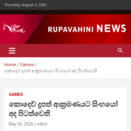
Skip
Thursday, August 6, 2026
to
content
Rupavahini News
Home
Games
කොදෙව් දූපත් ආක්‍රමණයට සිංහයෝ අද පිටත්වෙති
GAMES
කොදෙව් දූපත් ආක්‍රමණයට සිංහයෝ
අද පිටත්වෙති
May 26, 2026
editor