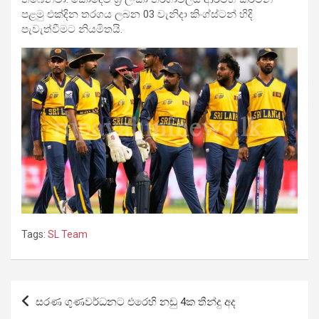
පළමු එක්දින තරගය ලබන 03 වැනිදා කිංග්ස්ටන් හිදි
පැවැත්වීමට නියමිතයි.
Tags:
SL Team
Post
සරණ ගුණවර්ධනට එරෙහි නඩු 4ක තීන්දු අද
navigation