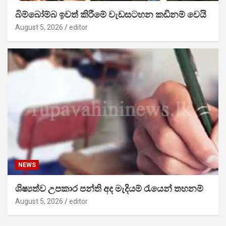
බිම්බෝම්බ ඉවත් කිරීමේ වැඩසටහන කඩිනම් වෙයි
August 5, 2026
editor
NEWS
ශිෂ්‍යත්ව උපකාර පන්ති අද මැදියම් රැයෙන් තහනම්
August 5, 2026
editor