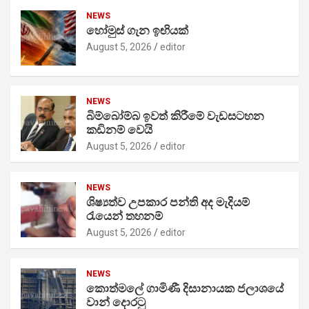
NEWS
හෝමුස් ගැන ඉඟියක්
August 5, 2026
editor
NEWS
බිම්බෝම්බ ඉවත් කිරීමේ වැඩසටහන
කඩිනම් වෙයි
August 5, 2026
editor
NEWS
ශිෂ්‍යත්ව උපකාර පන්ති අද මැදියම්
රැයෙන් තහනම්
August 5, 2026
editor
NEWS
කොත්මලේ ගාමිණී දිසානායක ජලාශයේ
වාන් දොරටු