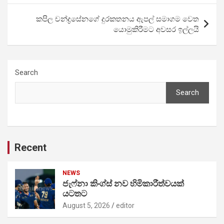
කපිල චන්ද්‍රසේනගේ දුරකතනය ඇපල් සමාගම වෙත
යොමුකිරීමට අවසර ඉල්ලයි
Search
Search
Recent
NEWS
ජැෆ්නා කිංග්ස් නව හිමිකාරීත්වයක්
යටතට
August 5, 2026
editor