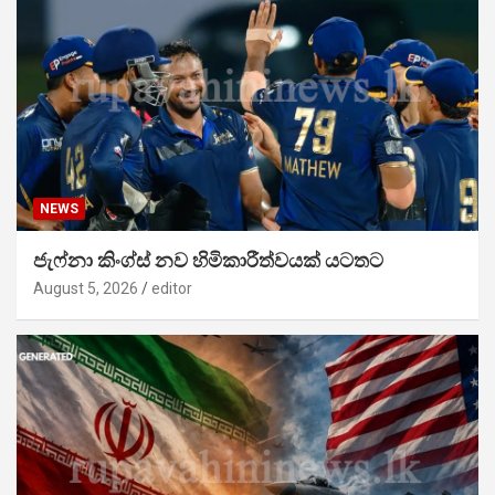
NEWS
ජැෆ්නා කිංග්ස් නව හිමිකාරීත්වයක් යටතට
August 5, 2026
editor