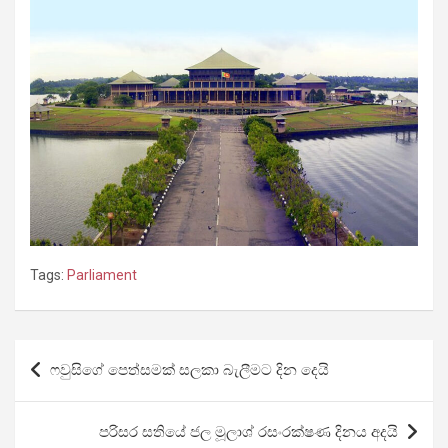
Tags:
Parliament
Post
ෆවුසිගේ පෙත්සමක් සලකා බැලීමට දින දෙයි
navigation
පරිසර සතියේ ජල මූලාශ්‍ රසංරක්ෂණ දිනය අදයි