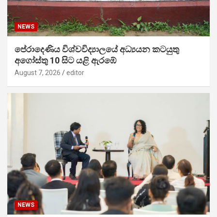
NEWS
පේරාදෙණිය විශ්වවිද්‍යාලයේ අධ්‍යයන කටයුතු
අගෝස්තු 10 සිට යළි ඇරඹේ
August 7, 2026
editor
NEWS