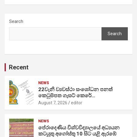
Search
Search
Recent
NEWS
22වැනි ව්‍යවස්ථා සංශෝධන පනත්
කෙටුම්පත ගැසට් කෙරේ…
August 7, 2026
editor
NEWS
පේරාදෙණිය විශ්වවිද්‍යාලයේ අධ්‍යයන
කටයුතු අගෝස්තු 10 සිට යළි ඇරඹේ