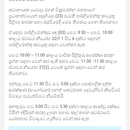
කථානායක වෛද්‍ය ජගත් වික්‍රමරත්න මහතාගේ
ප්‍රධානත්වයෙන් පසුගියදා (23) පැවති පාර්ලිමේන්තු කටයුතු
පිළිබඳ කාරක සභා රැස්වීමේදී මෙම තීරණය ගෙන තිබෙනවා.
ඒ අනුව පාර්ලිමේන්තුව අද (03) පෙ.ව 9.30 – පෙ.ව. 10.00
කාලය ස්ථාවර නියෝග 22හි 1 සිට 6 දක්වා සඳහන්
පාර්ලිමේන්තු කටයුතු සඳහා වෙන්කර ඇත.
පෙ.ව 10.00 – 11.00 කාලය වාචික පිළිතුරු අපේක්ෂා කරන
ප්‍රශ්න සඳහා වෙන් කර ඇති අතර පෙ.ව. 11.00 -11.30 කාලය
ස්ථාවර නියෝග 27(2) යටතේ ප්‍රශ්න සඳහා වෙන් කර
තිබෙනවා.
ඉන්පසු පෙ.ව 11.30 සිට ‍ප.ව 5.00 දක්වා පෞද්ගලික දත්ත
ආරක්ෂණ (සංශෝධන) පනත් කෙටුම්පත දෙවැනිවර කියවීමේ
විවාදය පැවැත්වීමට නියමිතයි.
අනතුරුව ප.ව 5.00 සිට ප.ව 5.30 දක්වා කාලය ආණ්ඩු පක්ෂය
විසින් ඉදිරිපත් කරනු ලබන සභාව කල් තබන අවස්ථාවේ
යෝජනාව විවාදයට ගැනීමට වෙන් කර ඇත.