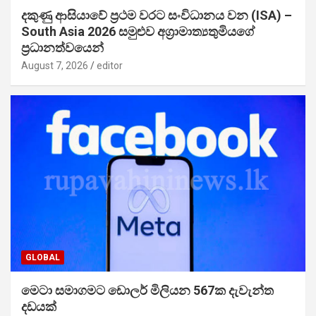
දකුණු ආසියාවේ ප්‍රථම වරට සංවිධානය වන (ISA) –
South Asia 2026 සමුළුව අග්‍රාමාත්‍යතුමියගේ
ප්‍රධානත්වයෙන්
August 7, 2026
editor
GLOBAL
මෙටා සමාගමට ඩොලර් මිලියන 567ක දැවැන්ත
දඩයක්