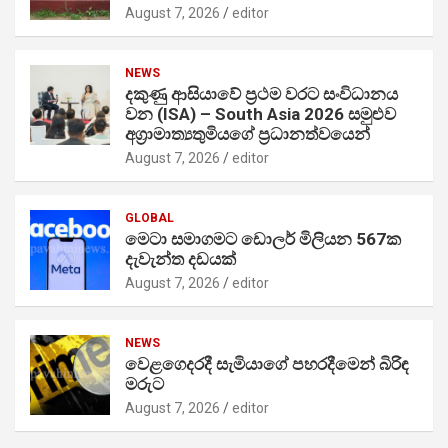
August 7, 2026
editor
NEWS
දකුණු ආසියාවේ ප්‍රථම වරට සංවිධානය
වන (ISA) – South Asia 2026 සමුළුව
අග්‍රාමාත්‍යතුමියගේ ප්‍රධානත්වයෙන්
August 7, 2026
editor
GLOBAL
මෙටා සමාගමට ඩොලර් මිලියන 567ක
දැවැන්ත දඩයක්
August 7, 2026
editor
NEWS
වෙළගෙදරදී සැමියාගේ පහරදීමෙන් බිරිඳ
මරුට
August 7, 2026
editor