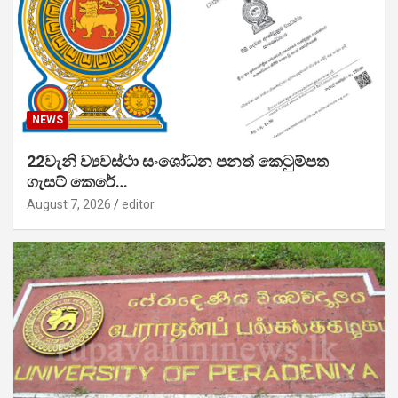
NEWS
22වැනි ව්‍යවස්ථා සංශෝධන පනත් කෙටුම්පත
ගැසට් කෙරේ…
August 7, 2026
editor