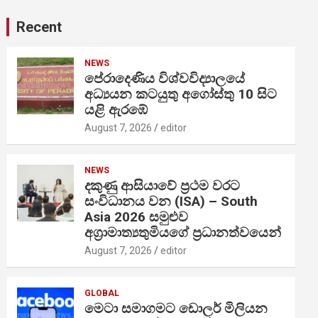
Recent
NEWS
පේරාදෙණිය විශ්වවිද්‍යාලයේ
අධ්‍යයන කටයුතු අගෝස්තු 10 සිට
යළි ඇරඹේ
August 7, 2026
editor
NEWS
දකුණු ආසියාවේ ප්‍රථම වරට
සංවිධානය වන (ISA) – South
Asia 2026 සමුළුව
අග්‍රාමාත්‍යතුමියගේ ප්‍රධානත්වයෙන්
August 7, 2026
editor
GLOBAL
මෙටා සමාගමට ඩොලර් මිලියන