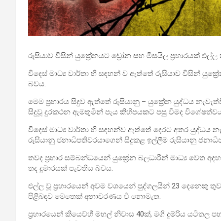
රුසියාව විසින් යුක්‍රේනයට ඩ්‍රෝන සහ මිසයිල ප්‍රහාරයක් එල්ල
විදෙස් මාධ්‍ය වාර්තා හී සඳහන් ව ඇත්තේ රුසියාව විසින් යුක්
බවය.
මෙම ප්‍රහාරය සිදුව ඇත්තේ රුසියානු – යුක්‍රේන යුද්ධය නැවැත්වී
සිදුවූ දුරකථන ඇමතුමින් පැය කිහිපයකට පසු වීමද විශේෂත්වය
විදෙස් මාධ්‍ය වාර්තා හී සඳහන්ව ඇත්තේ දෙරට අතර යුද්ධය නැව
රුසියානු ජනාධිපතිවරයාගෙන් සිදුකළ ඉල්ලීම රුසියානු ජනාධිපති
තවද ප්‍රහාර සම්බන්ධයෙන් යුක්‍රේන බලධාරීන් මාධ්‍ය වෙත අදහ
තද දුමාරයක් පැවතිය බවය.
එල්ල වූ ප්‍රහාරයෙන් අවම වශයෙන් පුද්ගලයින් 23 දෙනෙකු තු
පිළිබඳව මෙතෙක් අනාවරණය වී නොමැත.
ප්‍රහාරයෙන් කියෙව්හී මහල් නිවාස 40ක්, මගී දුම්රිය යටිතල