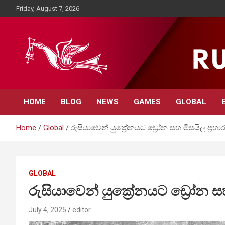
Skip
Friday, August 7, 2026
to
content
Rupavahini News
HOME
BLOG
NEWS
GAMES
GLOBAL
Home
Global
රුසියාවෙන් යුක්‍රේනයට ‍ඩ්‍රෝන සහ මිසයිල ප්‍රහා
GLOBAL
රුසියාවෙන් යුක්‍රේනයට ‍ඩ්‍රෝන ස
July 4, 2025
editor