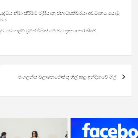
යුද්ධය නිමා කිරීමට රුසියානු ජනාධිපතිවරයා අවධානය යොමු
බවය.
ොනල්ඩ් ට්‍රම්ප් විසින් මේ බව ප්‍රකාශ කර තිබේ.
එංගලන්ත බලාපොරොත්තු හිල් කළ ඉන්දියාවේ ගිල්