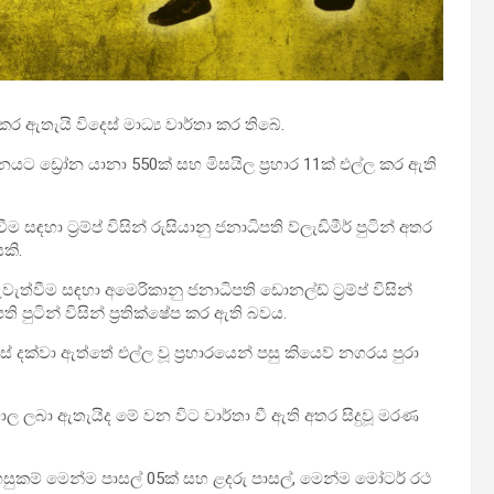
 කර ඇතැයි විදෙස් මාධ්‍ය වාර්තා කර තිබේ.
‍රේනයට ඩ්‍රෝන යානා 550ක් සහ මිසයිල ප්‍රහාර 11ක් එල්ල කර ඇති
ම සඳහා ට්‍රම්ප් විසින් රුසියානු ජනාධිපති ව්ලැඩිමීර් පුටින් අතර
කි.
ැත්වීම සඳහා අමෙරිකානු ජනාධිපති ඩොනල්ඩ් ට්‍රම්ප් විසින්
 පුටින් විසින් ප්‍රතික්ෂේප කර ඇති බවය.
ස් දක්වා ඇත්තේ එල්ල වූ ප්‍රහාරයෙන් පසු කියෙව් නගරය පුරා
වාල ලබා ඇතැයිද මේ වන විට වාර්තා වී ඇති අතර සිදුවූ මරණ
 පහසුකම් මෙන්ම පාසල් 05ක් සහ ළදරු පාසල්, මෙන්ම මෝටර් රථ