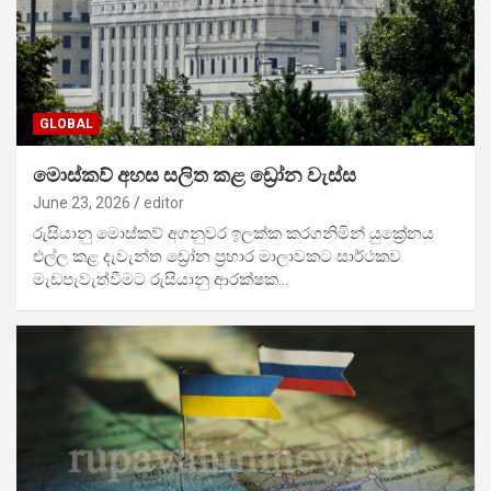
GLOBAL
මොස්කව් අහස සලිත කළ ඩ්‍රෝන වැස්ස
June 23, 2026
editor
රුසියානු මොස්කව් අගනුවර ඉලක්ක කරගනිමින් යුක්‍රේනය
එල්ල කළ දැවැන්ත ඩ්‍රෝන ප්‍රහාර මාලාවකට සාර්ථකව
මැඩපැවැත්වීමට රුසියානු ආරක්ෂක…