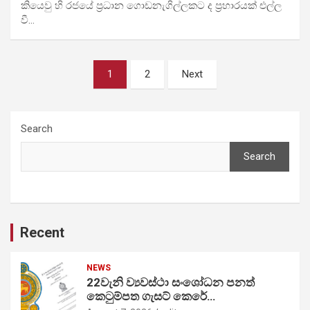
කියෙවු හි රජයේ ප්‍රධාන ‍ගොඩනැගිල්ලකට ද ප්‍රහාරයක් එල්ල
වී…
Posts
1
2
Next
pagination
Search
Search
Recent
NEWS
22වැනි ව්‍යවස්ථා සංශෝධන පනත්
කෙටුම්පත ගැසට් කෙරේ…