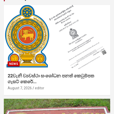
NEWS
22වැනි ව්‍යවස්ථා සංශෝධන පනත් කෙටුම්පත
ගැසට් කෙරේ…
August 7, 2026
editor