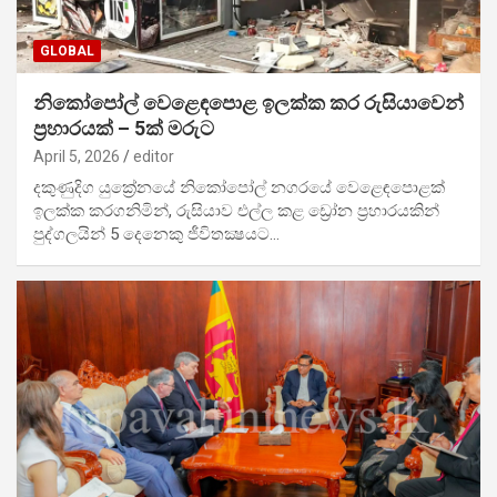
GLOBAL
නිකෝපෝල් වෙළෙඳපොළ ඉලක්ක කර රුසියාවෙන්
ප්‍රහාරයක් – 5ක් මරුට
April 5, 2026
editor
දකුණුදිග යුක්‍රේනයේ නිකෝපෝල් නගරයේ වෙළෙඳපොළක්
ඉලක්ක කරගනිමින්, රුසියාව එල්ල කළ ඩ්‍රෝන ප්‍රහාරයකින්
පුද්ගලයින් 5 දෙනෙකු ජීවිතක්‍ෂයට…