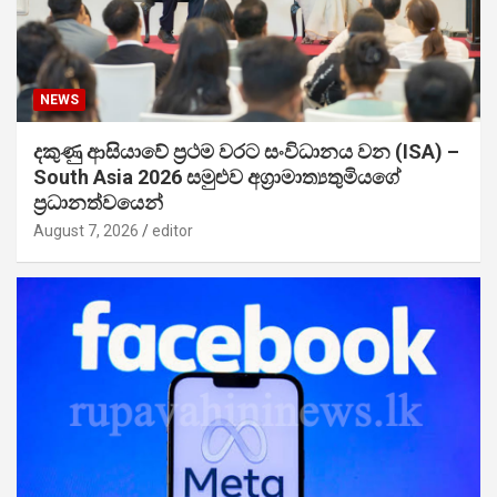
NEWS
දකුණු ආසියාවේ ප්‍රථම වරට සංවිධානය වන (ISA) –
South Asia 2026 සමුළුව අග්‍රාමාත්‍යතුමියගේ
ප්‍රධානත්වයෙන්
August 7, 2026
editor