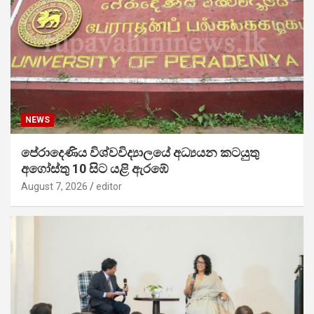
NEWS
පේරාදෙණිය විශ්වවිද්‍යාලයේ අධ්‍යයන කටයුතු
අගෝස්තු 10 සිට යළි ඇරඹේ
August 7, 2026
editor