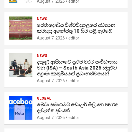
August 7, 2026
editor
NEWS
පේරාදෙණිය විශ්වවිද්‍යාලයේ අධ්‍යයන
කටයුතු අගෝස්තු 10 සිට යළි ඇරඹේ
August 7, 2026
editor
NEWS
දකුණු ආසියාවේ ප්‍රථම වරට සංවිධානය
වන (ISA) – South Asia 2026 සමුළුව
අග්‍රාමාත්‍යතුමියගේ ප්‍රධානත්වයෙන්
August 7, 2026
editor
GLOBAL
මෙටා සමාගමට ඩොලර් මිලියන 567ක
දැවැන්ත දඩයක්
August 7, 2026
editor