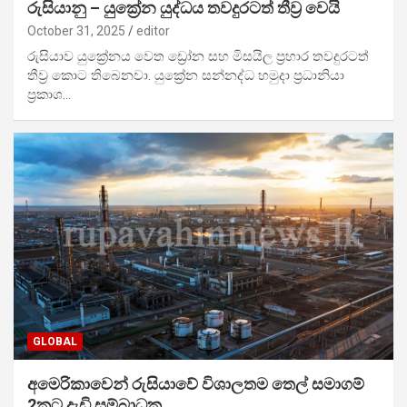
රුසියානු – යුක්‍රේන යුද්ධය තවදුරටත් තීව්‍ර වෙයි
October 31, 2025
editor
රුසියාව යුක්‍රේනය වෙත ඩ්‍රෝන සහ මිසයිල ප්‍රහාර තවදුරටත්
තීව්‍ර කොට තිබෙනවා. යුක්‍රේන සන්නද්ධ හමුදා ප්‍රධානියා
ප්‍රකාශ…
GLOBAL
අමෙරිකාවෙන් රුසියාවේ විශාලතම තෙල් සමාගම්
2කට දැඩි සම්බාධක