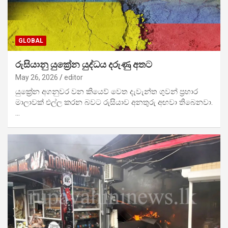
GLOBAL
රුසියානු යුක්‍රේන යුද්ධය දරුණු අතට
May 26, 2026
editor
යුක්‍රේන අගනුවර වන කියෙව් වෙත දැවැන්ත ගුවන් ප්‍රහාර
මාලාවක් එල්ල කරන බවට රුසියාව අනතුරු අඟවා තිබෙනවා.
…