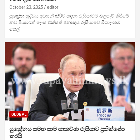
October 23, 2025
editor
යුක්‍රේන යුද්ධය අවසන් කිරීම සඳහා රුසියාවට බලපෑම් කිරීමේ
නව පියවරක් ලෙස එක්සත් ජනපදය රුසියාවේ විශාලතම
තෙල්…
GLOBAL
‍‍යුක්‍රේනය සමඟ සාම සාකච්ඡා රුසියාව ප්‍රතික්ෂේප
කරයි