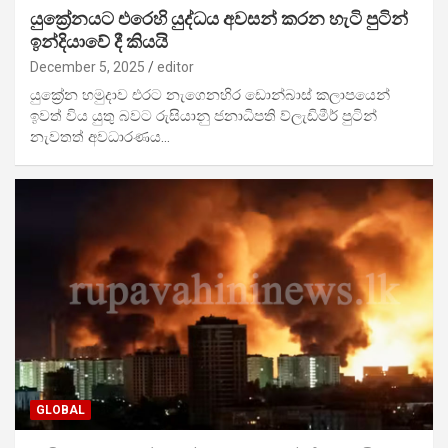
යුක්‍රේනයට එරෙහි යුද්ධය අවසන් කරන හැටි පුටින්
ඉන්දියාවේ දී කියයි
December 5, 2025
editor
යුක්‍රේන හමුදාව එරට නැගෙනහිර ඩොන්බාස් කලාපයෙන්
ඉවත් විය යුතු බවට රුසියානු ජනාධිපති ව්ලැඩිමීර් පුටින්
නැවතත් අවධාරණය…
GLOBAL