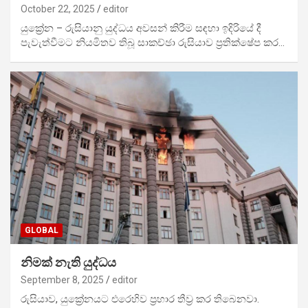
October 22, 2025
editor
‍‍යුක්‍රේන – රුසියානු යුද්ධය අවසන් කිරීම සඳහා ඉදිරියේ දී
පැවැත්වීමට නියමිතව තිබූ සාකච්ඡා රුසියාව ප්‍රතික්ෂේප කර…
GLOBAL
නිමක් නැති යුද්ධය
September 8, 2025
editor
රුසියාව, යුක්‍රේනයට එරෙහිව ප්‍රහාර තීව්‍ර කර තිබෙනවා.