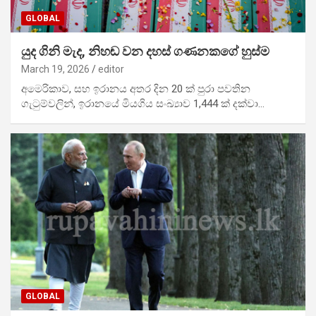
GLOBAL
යුද ගිනි මැද, නිහඬ වන දහස් ගණනකගේ හුස්ම
March 19, 2026
editor
අමෙරිකාව, සහ ඉරානය අතර දින 20 ක් පුරා පවතින
ගැටුම්වලින්, ඉරානයේ මියගිය සංඛ්‍යාව 1,444 ක් දක්වා…
GLOBAL