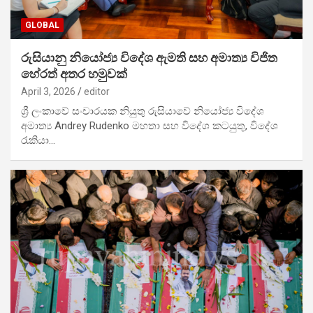
GLOBAL
රුසියානු නියෝජ්‍ය විදේශ ඇමති සහ අමාත්‍ය විජිත
හේරත් අතර හමුවක්
April 3, 2026
editor
ශ්‍රී ලංකාවේ සංචාරයක නියුතු රුසියාවේ නියෝජ්‍ය විදේශ
අමාත්‍ය Andrey Rudenko මහතා සහ විදේශ කටයුතු, විදේශ
රැකියා…