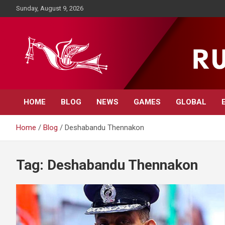
Skip
Sunday, August 9, 2026
to
content
Rupavahini News
HOME
BLOG
NEWS
GAMES
GLOBAL
Home
Blog
Deshabandu Thennakon
Tag:
Deshabandu Thennakon