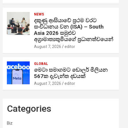
NEWS
දකුණු ආසියාවේ ප්‍රථම වරට
සංවිධානය වන (ISA) – South
Asia 2026 සමුළුව
අග්‍රාමාත්‍යතුමියගේ ප්‍රධානත්වයෙන්
August 7, 2026
editor
GLOBAL
මෙටා සමාගමට ඩොලර් මිලියන
567ක දැවැන්ත දඩයක්
August 7, 2026
editor
Categories
Biz