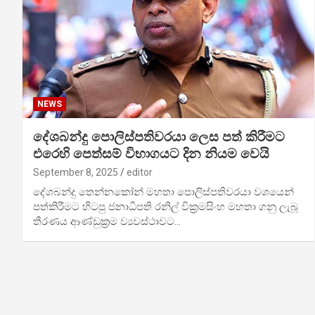
NEWS
දේශබන්දු පොලිස්පතිවරයා ලෙස පත් කිරීමට
එරෙහි පෙත්සම් විභාගයට දින නියම වෙයි
September 8, 2025
editor
දේශබන්දු තෙන්නකෝන් මහතා පොලිස්පතිවරයා වශයෙන්
පත්කිරීමට හිටපු ජනාධිපති රනිල් වික්‍රමසිංහ මහතා ගනු ලැබූ
තීරණය ආණ්ඩුක්‍රම ව්‍යවස්ථාවට…