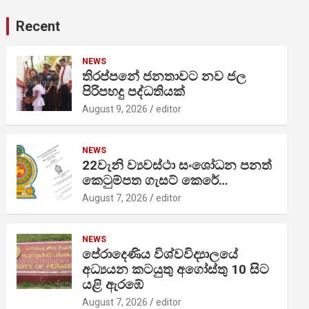
Recent
NEWS
තිරප්පනේ ජනතාවට නව ජල
පිරිපහදු පද්ධතියක්
August 9, 2026
editor
NEWS
22වැනි ව්‍යවස්ථා සංශෝධන පනත්
කෙටුම්පත ගැසට් කෙරේ…
August 7, 2026
editor
NEWS
පේරාදෙණිය විශ්වවිද්‍යාලයේ
අධ්‍යයන කටයුතු අගෝස්තු 10 සිට
යළි ඇරඹේ
August 7, 2026
editor