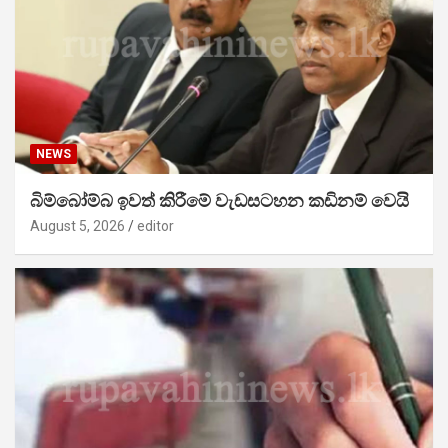
NEWS
බිම්බෝම්බ ඉවත් කිරීමේ වැඩසටහන කඩිනම් වෙයි
August 5, 2026
editor