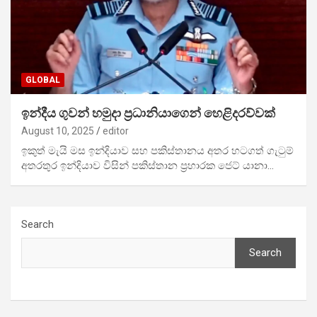
GLOBAL
ඉන්දීය ගුවන් හමුදා ප්‍රධානියාගෙන් හෙළිදරව්වක්
August 10, 2025
editor
ඉකුත් මැයි මස ඉන්දියාව සහ පකිස්තානය අතර හටගත් ගැටුම්
අතරතුර ඉන්දියාව විසින් පකිස්තාන ප්‍රහාරක ජෙට් යානා…
Search
Search