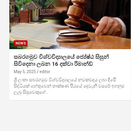
NEWS
සබරගමුව විශ්වවිද්‍යාලයේ ජ්‍යේෂ්ඨ සිසුන්
සිවිදෙනා ලබන 16 දක්වා රිමාන්ඩ්
May 5, 2025
editor
ශ්‍රී ලංකා සබරගමුව විශ්වවිද්‍යාලයේ නවකවඳය ලබා දීමෙිි
සිද්ධියක් හේතුවෙන් තාක්ෂණ පිිඨයේ දෙවැනි වසරේ ඉගනුම
ලැබු සිසුවෙකුගේ…