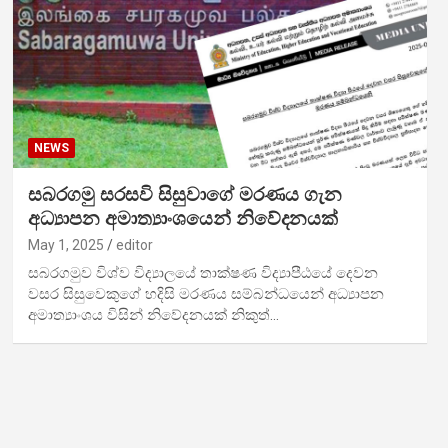
NEWS
සබරගමු සරසවි සිසුවාගේ මරණය ගැන
අධ්‍යාපන අමාත්‍යාංශයෙන් නිවේදනයක්
May 1, 2025
editor
සබරගමුව විශ්ව විද්‍යාලයේ තාක්ෂණ විද්‍යාපීඨයේ දෙවන
වසර සිසුවෙකුගේ හදිසි මරණය සම්බන්ධයෙන් අධ්‍යාපන
අමාත්‍යාංශය විසින් නිවේදනයක් නිකුත්…