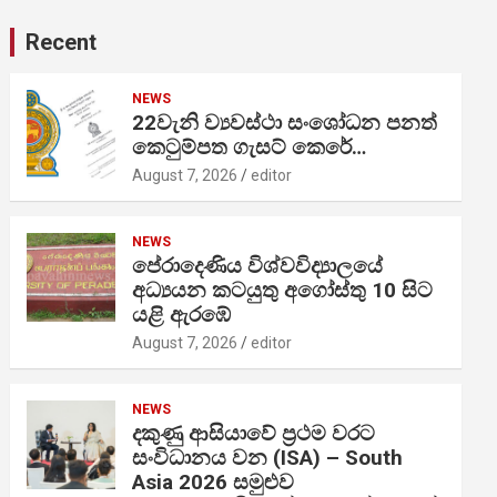
Recent
NEWS
22වැනි ව්‍යවස්ථා සංශෝධන පනත්
කෙටුම්පත ගැසට් කෙරේ…
August 7, 2026
editor
NEWS
පේරාදෙණිය විශ්වවිද්‍යාලයේ
අධ්‍යයන කටයුතු අගෝස්තු 10 සිට
යළි ඇරඹේ
August 7, 2026
editor
NEWS
දකුණු ආසියාවේ ප්‍රථම වරට
සංවිධානය වන (ISA) – South
Asia 2026 සමුළුව