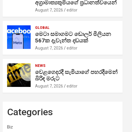
අග්‍රාමාත්‍යතුමියගේ ප්‍රධානත්වයෙන්
August 7, 2026
editor
GLOBAL
මෙටා සමාගමට ඩොලර් මිලියන
567ක දැවැන්ත දඩයක්
August 7, 2026
editor
NEWS
වෙළගෙදරදී සැමියාගේ පහරදීමෙන්
බිරිඳ මරුට
August 7, 2026
editor
Categories
Biz