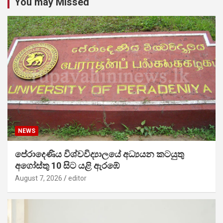
You may Missed
NEWS
පේරාදෙණිය විශ්වවිද්‍යාලයේ අධ්‍යයන කටයුතු
අගෝස්තු 10 සිට යළි ඇරඹේ
August 7, 2026
editor