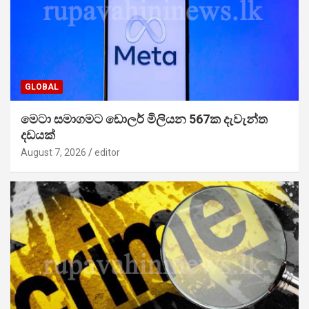
GLOBAL
මෙටා සමාගමට ඩොලර් මිලියන 567ක දැවැන්ත
දඩයක්
August 7, 2026
editor