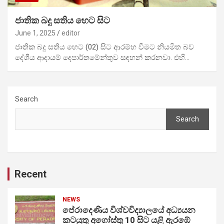
ජාතික බදු සතිය හෙට සිට
June 1, 2025
editor
ජාතික බදු සතිය හෙට (02) සිට ආරම්භ වීමට නියමිත බව
දේශීය ආදායම් දෙපාර්තමේන්තුව සඳහන් කරනවා. එහි…
Search
Search
Recent
NEWS
පේරාදෙණිය විශ්වවිද්‍යාලයේ අධ්‍යයන
කටයුතු අගෝස්තු 10 සිට යළි ඇරඹේ