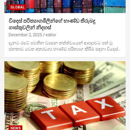
GLOBAL
විදෙස් පරිත්‍යාගශීලීන්ගේ භාණ්ඩ තීරුබදු
ගාස්තුවලින් නිදහස්
December 2, 2025
editor
දැනට රටේ පවතින ව්‍යසන තත්ත්වයෙන් ආපදාවට පත් වූ
ජනතාව වෙත අත්‍යවශ්‍ය භාණ්ඩ පරිත්‍යාග කිරීම සඳහා විදෙස්…
NEWS