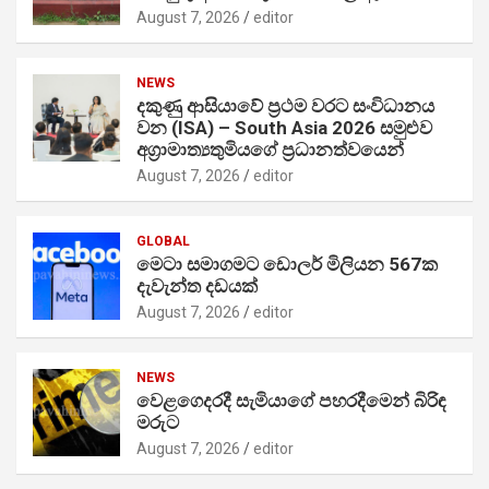
August 7, 2026
editor
NEWS
දකුණු ආසියාවේ ප්‍රථම වරට සංවිධානය
වන (ISA) – South Asia 2026 සමුළුව
අග්‍රාමාත්‍යතුමියගේ ප්‍රධානත්වයෙන්
August 7, 2026
editor
GLOBAL
මෙටා සමාගමට ඩොලර් මිලියන 567ක
දැවැන්ත දඩයක්
August 7, 2026
editor
NEWS
වෙළගෙදරදී සැමියාගේ පහරදීමෙන් බිරිඳ
මරුට
August 7, 2026
editor