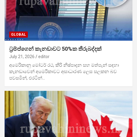
GLOBAL
ට්‍රම්ප්ගෙන් කැනඩාවට 50%ක තීරුබද්දක්
July 21, 2026
editor
අමෙරිකානු මෝටර් රථ, කිරි නිෂ්පාදන සහ මත්පැන් සඳහා
කැනඩාවෙන් අමෙරිකාවට අසාධාරණ ලෙස සලකන බව
පවසමින්, එරටින්…