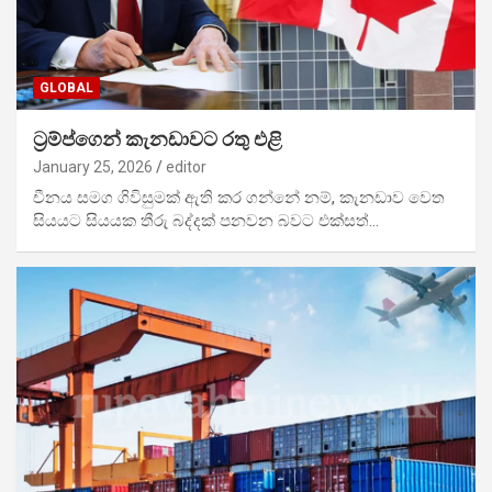
GLOBAL
ට්‍රම්ප්ගෙන් කැනඩාවට රතු එළි
January 25, 2026
editor
චීනය සමග ගිවිසුමක් ඇති කර ගන්නේ නම්, කැනඩාව වෙත
සියයට සියයක තීරු බද්දක් පනවන බවට එක්සත්…