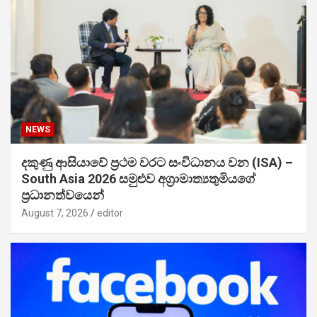
NEWS
දකුණු ආසියාවේ ප්‍රථම වරට සංවිධානය වන (ISA) –
South Asia 2026 සමුළුව අග්‍රාමාත්‍යතුමියගේ
ප්‍රධානත්වයෙන්
August 7, 2026
editor