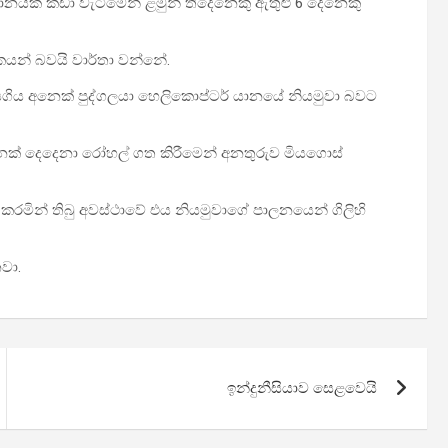
ානයක් කඩා වැටීමෙන් ළමුන් තිදෙනෙකු ඇතුළු 6 දෙනෙකු
කයන් බවයි වාර්තා වන්නේ.
ියගිය අනෙක් පුද්ගලයා හෙලිකොප්ටර් යානයේ නියමුවා බවට
අනෙක් දෙදෙනා රෝහල් ගත කිරීමෙන් අනතුරුව මියගොස්
කරමින් තිබු අවස්ථාවේ එය නියමුවාගේ පාලනයෙන් ගිලිහි
වා.
ඉන්දුනීසියාව සෙළවෙයි