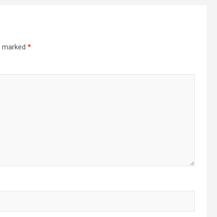
re marked
*