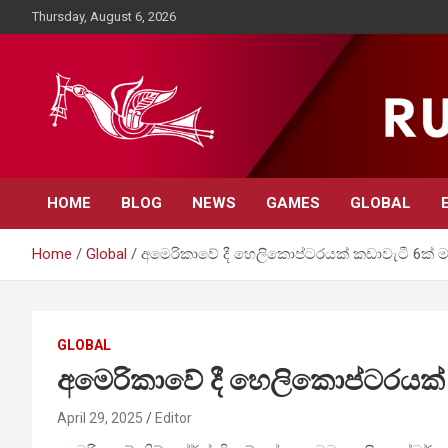
Skip
Thursday, August 6, 2026
to
content
Rupavahini News
HOME
BLOG
NEWS
GAMES
GLOBAL
Home
Global
අමෙරිකාවේ දී හෙලිකොප්ටරයක් කඩාවැටී 6ක් 
GLOBAL
අමෙරිකාවේ දී හෙලිකොප්ටරයක් 
April 29, 2025
Editor