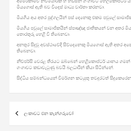
අමෙරිකාවේ නිව්යෝර්ක් හි හඩ්සන් ගංගාවට හෙලිකොප්ටර් ය
මියගොස් ඇති බව විදෙස් මාධ්‍ය වාර්තා කරනවා.
මියගිය අය අතර පුද්ගලයින් පස් දෙනෙකු එකම පවුලේ සාමාජි
මියගිය පවුලේ සාමාජිකයින් ස්පාඤ්ඤ ජාතිකයන් වන අතර ම
තොරතුරු හෙළි වි තිබෙනවා.
අනතුර සිදුවු අවස්ථාවේදි සිව්දෙනෙකු මියගොස් ඇති අතර 
තිබෙනවා.
නිව්ජර්සි වෙරළ තීරයට ඔබ්බෙන් හෙළිකොප්ටර් යානය ගමන් 
ගංගාවට කඩාවැටුණු බවයි බලධාරින් කියා සිටින්නේ.
සිද්ධිය සම්බන්ධයෙන් විමර්ශන කටයුතු තවදුරටත් සිදුකෙරෙන
Post
ලංකාවට එන කැන්ගරුවෝ
navigation