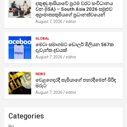
දකුණු ආසියාවේ ප්‍රථම වරට සංවිධානය
වන (ISA) – South Asia 2026 සමුළුව
අග්‍රාමාත්‍යතුමියගේ ප්‍රධානත්වයෙන්
August 7, 2026
editor
GLOBAL
මෙටා සමාගමට ඩොලර් මිලියන 567ක
දැවැන්ත දඩයක්
August 7, 2026
editor
NEWS
වෙළගෙදරදී සැමියාගේ පහරදීමෙන් බිරිඳ
මරුට
August 7, 2026
editor
Categories
Biz