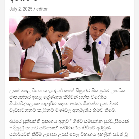
July 2, 2025
editor
උසස් පෙළ විභාගය ඉහළින් සමත් සිසුන්ට සිය ප්‍රථම උපාධිය
ජාත්‍යන්තර ඉහළ ශ්‍රේණිගත කිරීමක් සහිත විදේශීය
විශ්වවිද්‍යාලයක හැදෑරීම සඳහා අවශ්‍ය ශිෂ්‍යත්ව ලබා දීමේ
වැඩසටහනට කැබිනට් මණ්ඩල අනුමැතිය හිමිව තිබේ.
රජයේ ප්‍රතිපත්ති ප්‍රකාශය අනුව ” ශිෂ්ට සම්පන්න පුරවැසියෙක්
– දියුණු මානව සම්පතක්” නිර්මාණය කිරීමේ අරමුණ
යථාර්ථවත් කිරීම උදෙසා උසස් පෙළ විභාගය ඉහළින් සමත් වූ