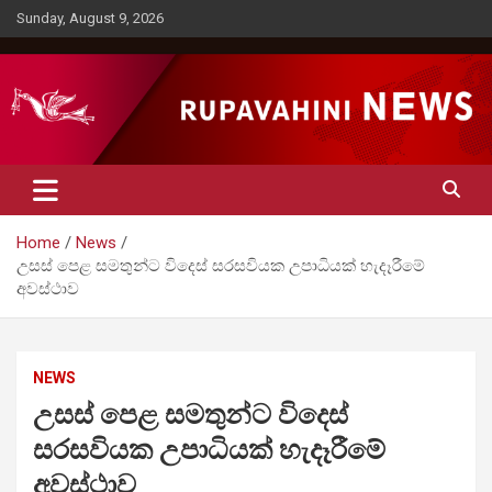
Skip
Sunday, August 9, 2026
to
content
Rupavahini News
Home
News
උසස් පෙළ සමතුන්ට විදෙස් සරසවියක උපාධියක් හැදෑරීමේ
අවස්ථාව
NEWS
උසස් පෙළ සමතුන්ට විදෙස්
සරසවියක උපාධියක් හැදෑරීමේ
අවස්ථාව