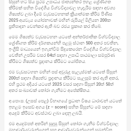
සිසුන් හට සිය ප්‍රථම උපාධිය ජාත්‍යන්තර ඉහළ ශ්‍රේණිගත
කිරීමක් සහිත විදේශීය විශ්වවිද්‍යා‍වල හැදෑරීම සඳහා අවශ්‍ය
ශිෂ්‍යත්ව ලබා දීමේ වැඩසටහනක් ක්‍රියාත්මක කිරීම පිණිස
2025 අයවැය යෝජනාවක් මඟින් රුපියල් මිලියන 200ක
ප්‍රතිපාදන වෙන්කර ඇති බව රජය ප්‍රකාශ කර තිබේ.
මෙම ශිෂ්‍යත්ව වැඩසටහන යටතේ අන්තර්ජාතික විශ්වවිද්‍යාල
ශ්‍රේණිගත කිරීම් දර්ශකයන්හි පළමු ස්ථාන 500 අතර පවතින,
ඉංග්‍රීසි මාධ්‍යයෙන් ඉගැන්වීම් සිදුකෙරෙන විදේශීය විශ්වවිද්‍යාල
වෙතින් උපරිම වසර 04ක් සඳහා උපාධි පාඨමාලා සම්පුර්ණ
කිරීමට ශිෂ්‍යත්ව ප්‍රදානය කිරීමට යෝජිතය.
එම වැඩසටහන මඟින් පස් අවුරුදු සැලැස්මක් යටතේ සිසුන්
200ක් සඳහා ශිෂ්‍යත්ව ප්‍රදානය කිරීමට සැලසුම් කර ඇති අතර,
එහි ප්‍රථම අදියර යටතේ 2025 වසර සඳහා සිසුන් 20ත් 50ත්
අතර සංඛ්‍යාවක් තෝරා ගැනීමට අපේක්ෂිතය.
අ.පො.ස. (උසස් පෙළ) විභාගයේ ප්‍රධාන විෂය ධාරාවන් යටතේ
ඉහළම ඉසෙඩ් අගය (z – score) සහිත සිසුන්ට මේ සඳහා
අයදුම් කිරීමට අවස්ථාව ලබා දෙනු ලබයි.
එම අයදුම්පත් අතරින් සුදුසු සිසුන් තෝරා ගැනීම විශ්වවිද්‍යාල
මහාචාර්යවරුන්ගෙන් සහ ආචාර්යවරුන්ගෙන් සමන්විත