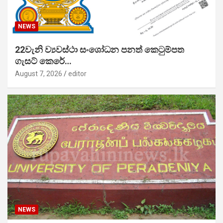
NEWS
22වැනි ව්‍යවස්ථා සංශෝධන පනත් කෙටුම්පත
ගැසට් කෙරේ…
August 7, 2026
editor
NEWS