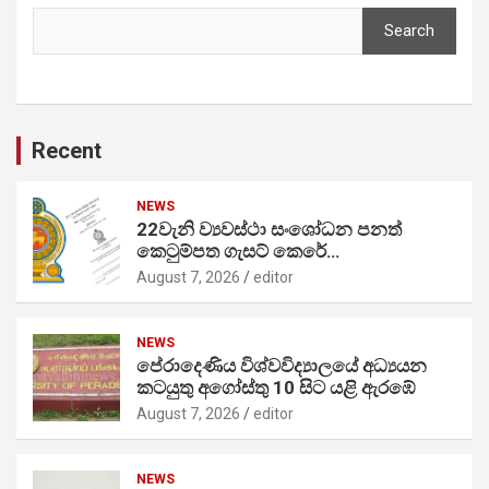
Search
Recent
NEWS
22වැනි ව්‍යවස්ථා සංශෝධන පනත්
කෙටුම්පත ගැසට් කෙරේ…
August 7, 2026
editor
NEWS
පේරාදෙණිය විශ්වවිද්‍යාලයේ අධ්‍යයන
කටයුතු අගෝස්තු 10 සිට යළි ඇරඹේ
August 7, 2026
editor
NEWS