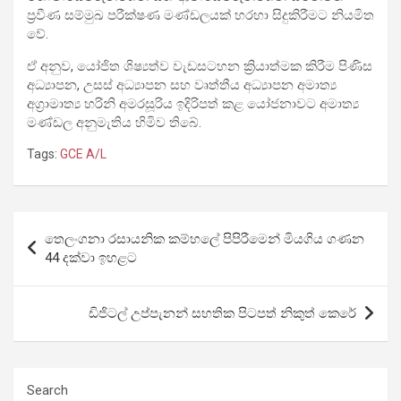
ප්‍රවීණ සම්මුඛ පරීක්ෂණ මණ්ඩලයක් හරහා සිදුකිරීමට නියමිත
වේ.
ඒ අනුව, යෝජිත ශිෂ්‍යත්ව වැඩසටහන ක්‍රියාත්මක කිරීම පිණිස
අධ්‍යාපන, උසස් අධ්‍යාපන සහ වෘත්තීය අධ්‍යාපන අමාත්‍ය
අග්‍රාමාත්‍ය හරිනි අමරසූරිය ඉදිරිපත් කළ යෝජනාවට අමාත්‍ය
මණ්ඩල අනුමැතිය හිමිව තිබේ.
Tags:
GCE A/L
Post
තෙලං­ගනා රසා­ය­නික කම්හලේ පිපි­රී­මෙන් මියගිය ගණන
navigation
44 දක්වා ඉහ­ළට
ඩිජිටල් උප්පැනන් සහතික පිටපත් නිකුත් කෙරේ
Search