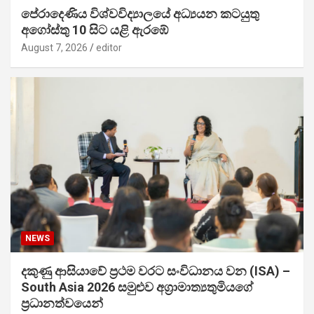
පේරාදෙණිය විශ්වවිද්‍යාලයේ අධ්‍යයන කටයුතු
අගෝස්තු 10 සිට යළි ඇරඹේ
August 7, 2026
editor
NEWS
දකුණු ආසියාවේ ප්‍රථම වරට සංවිධානය වන (ISA) –
South Asia 2026 සමුළුව අග්‍රාමාත්‍යතුමියගේ
ප්‍රධානත්වයෙන්