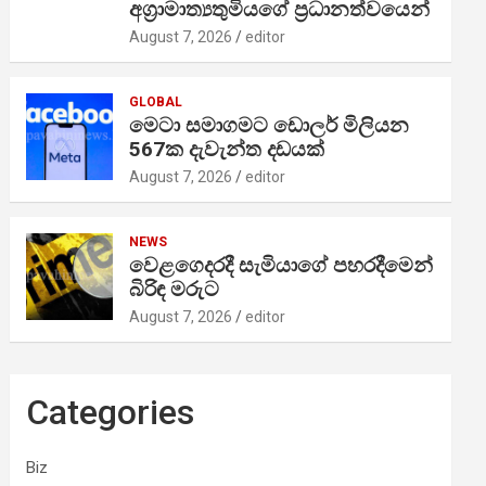
අග්‍රාමාත්‍යතුමියගේ ප්‍රධානත්වයෙන්
August 7, 2026
editor
GLOBAL
මෙටා සමාගමට ඩොලර් මිලියන
567ක දැවැන්ත දඩයක්
August 7, 2026
editor
NEWS
වෙළගෙදරදී සැමියාගේ පහරදීමෙන්
බිරිඳ මරුට
August 7, 2026
editor
Categories
Biz