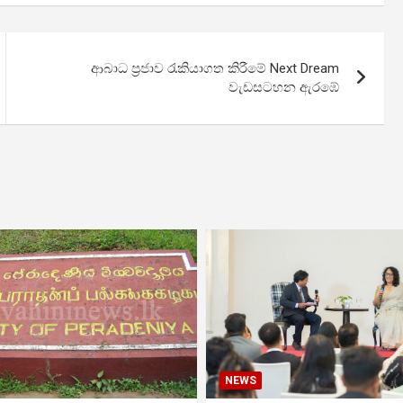
ආබාධ ප්‍රජාව රැකියාගත කිරීමේ Next Dream
වැඩසටහන ඇරඹේ
NEWS