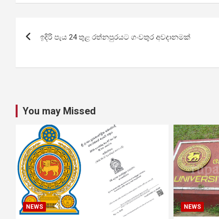
Post
ඉදිරි පැය 24 තුළ රත්නපුරයට ගංවතුර අවදානමක්
navigation
You may Missed
NEWS
NEWS