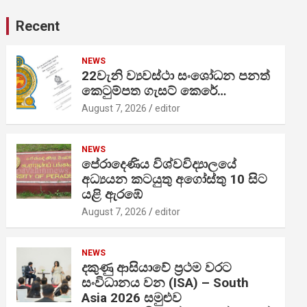
Recent
NEWS
22වැනි ව්‍යවස්ථා සංශෝධන පනත්
කෙටුම්පත ගැසට් කෙරේ…
August 7, 2026
editor
NEWS
පේරාදෙණිය විශ්වවිද්‍යාලයේ
අධ්‍යයන කටයුතු අගෝස්තු 10 සිට
යළි ඇරඹේ
August 7, 2026
editor
NEWS
දකුණු ආසියාවේ ප්‍රථම වරට
සංවිධානය වන (ISA) – South
Asia 2026 සමුළුව