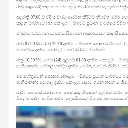
කඳාන පොලිස් වසමේ පිහිටි හපුගොඩ ශ්‍රී වර්ධනාරාම විහාර
රාත්‍රී කාලයේදී කඳාන නගරය ආශ්‍රිතව රථවාහන සැලැස්මක් ක්‍
අද රාත්‍රී 07.00 ට වීදි සංචාරය ආරම්භ කිරීමට නියමිත මෙ
කඳාන මාර්ගයේ සහ කොළඹ – මීගමුව ප්‍රධාන මාර්ගයේ වීදි 
ඒ අනුව රථවාහන ධාවනය සීමා වන ආකාරය සහ කාලසීමාවන්
රාත්‍රී 07.00 සිට රාත්‍රී 10.30 දක්වා: ගම්පහ – කඳාන මාර්
මංසන්ධිය දක්වා පෙරහැර ගමන් කිරීමට නියමිතයි.
රාත්‍රී 10.30 සිට හෙට (24) අලුයම 01.00 දක්වා: කොළඹ – මී
ආනියාකන්ද රෝහල් හන්දිය දක්වා පෙරහැර ගමන් කිරීමට කට
මේ හේතුවෙන් පෙරහර කොළඹ – මීගමුව ප්‍රධාන මාර්ගයේ ග
ආනියාකන්ද රෝහල දක්වා කොළඹ දෙසට ගමන් කරන මංතීරු ද
මාර්ග කොටස් වසා තබන මෙම කාලසීමාවන් තුළ එම මාර්ග ඔස්ස
විකල්ප මාර්ග භාවිත කරන ලෙසයි පොලිසිය මහජනතාවගෙන් ඉ