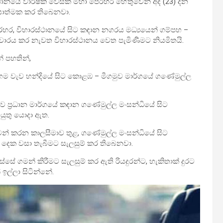
ස්ථානයේ වාර්ෂික වෙසක් මහා පෙරහර හේතුවෙන් අද (23) දින
රියාත්මක කර තිබෙනවා.
ම පෙරහර, විහාරස්ථානයේ සිට කඳාන නගරය මධ්‍යයෙන් ගම්පහ –
සංචාරය කර නැවත විහාරස්ථානය වෙත පැමිණීමට නියමිතයි.
 පහතින්,
ගයේ රාගම වැව හන්දියේ සිට කොළඹ – මීගමුව මාර්ගයේ ගණේමුල්ල
ගමුව ප්‍රධාන මාර්ගයේ කඳාන ගණේමුල්ල මංසන්ධියේ සිට
යුතු යොදා ඇත.
මන් කරන කාලසීමාව තුළ, ගණේමුල්ල මංසන්ධියේ සිට
ෙක වසා තැබීමට සැලසුම් කර තිබෙනවා.
ේ ගමන් කිරීමට සැලසුම් කර ඇති රියදුරන්ට, හැකිතාක් දුරට
ල්ලා සිටින්නේ.