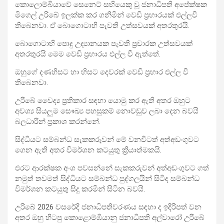
කොලොම්බියාවේ සෙනෙට් සභියෙකු වූ ජනාධිපති අපේක්ෂක
මිගෙල් උරිබේ ඉලක්ක කර ගනිමින් වෙඩි ප්‍රහාරයක් එල්ලවී
තිබෙනවා. ඒ බොගොටාහි පැවති උත්සවයක් අතරතුරයි.
බොගොටාහි පොදු උද්‍යානයක පැවති ප්‍රචාරක උත්සවයක්
අතරතුරයි මෙම වෙඩි ප්‍රහාරය එල්ල වී ඇත්තේ.
ඔහුගේ දණහිසට හා හිසට දෙවරක් වෙඩි ප්‍රහාර එල්ල වී
තිබෙනවා.
උරිබේ වෛද්‍ය ප්‍රතිකාර සඳහා යොමු කර ඇති අතර ඔහුට
අවශ්‍ය සියලුම සෞඛ්‍ය පහසුකම් නොවඩුව ලබා දෙන බවයි
බලධාරින් ප්‍රකාශ කරන්නේ.
සිද්ධියට සම්බන්ධ සැකකරුවන් මේ වනවිටත් අත්අඩංගුවට
ගෙන ඇති අතර විමර්ශන කටයුතු ක්‍රියාත්මකයි.
එරට ආරක්ෂක අංශ පවසන්නේ සැකකරුවන් අත්අඩංගුවට ගත්
නමුත් තවමත් සිද්ධියට සම්බන්ධ පුද්ගලයින් සිටිද සම්බන්ධ
විමර්ශන කටයුතු සිදු කරමින් සිටින බවයි.
උරිබේ 2026 වසරේදි ජනාධිපතිවරණය සඳහා ද ඉදිරිපත් වන
අතර ඔහු හිටපු කොළොම්ඹියානු ජනාධිපති අල්වාරෝ උරිබේ