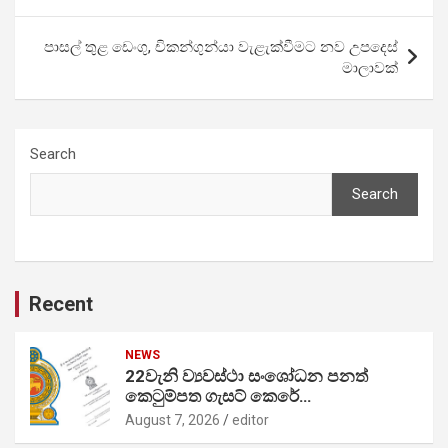
පාසල් තුළ ඩෙංගු, චිකන්ගුන්යා වැළැක්වීමට නව උපදෙස්
මාලාවක්
Search
Search
Recent
NEWS
22වැනි ව්‍යවස්ථා සංශෝධන පනත්
කෙටුම්පත ගැසට් කෙරේ…
August 7, 2026
editor