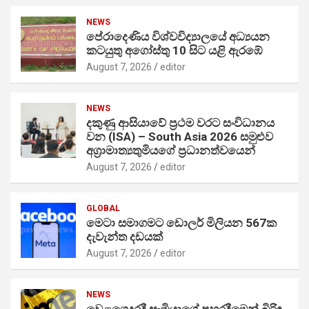
NEWS
පේරාදෙණිය විශ්වවිද්‍යාලයේ අධ්‍යයන
කටයුතු අගෝස්තු 10 සිට යළි ඇරඹේ
August 7, 2026
editor
NEWS
දකුණු ආසියාවේ ප්‍රථම වරට සංවිධානය
වන (ISA) – South Asia 2026 සමුළුව
අග්‍රාමාත්‍යතුමියගේ ප්‍රධානත්වයෙන්
August 7, 2026
editor
GLOBAL
මෙටා සමාගමට ඩොලර් මිලියන 567ක
දැවැන්ත දඩයක්
August 7, 2026
editor
NEWS
වෙළගෙදරදී සැමියාගේ පහරදීමෙන් බිරිඳ