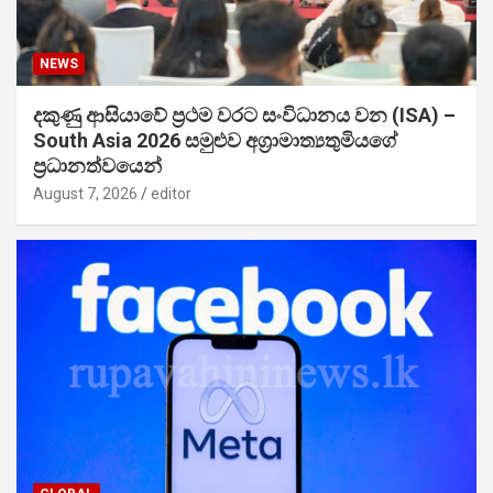
NEWS
දකුණු ආසියාවේ ප්‍රථම වරට සංවිධානය වන (ISA) –
South Asia 2026 සමුළුව අග්‍රාමාත්‍යතුමියගේ
ප්‍රධානත්වයෙන්
August 7, 2026
editor