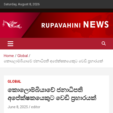
Skip
Saturday, August 8, 2026
to
content
Rupavahini News
Home
Global
කොලොම්බියාවේ ජනාධිපති අපේක්ෂකයෙකුට වෙඩි ප්‍රහාරයක්
GLOBAL
කොලොම්බියාවේ ජනාධිපති
අපේක්ෂකයෙකුට වෙඩි ප්‍රහාරයක්
June 8, 2025
editor