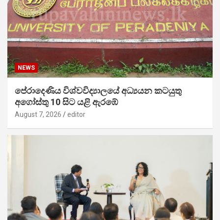
NEWS
පේරාදෙණිය විශ්වවිද්‍යාලයේ අධ්‍යයන කටයුතු
අගෝස්තු 10 සිට යළි ඇරඹේ
August 7, 2026
editor