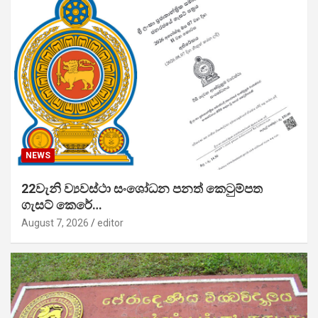
NEWS
22වැනි ව්‍යවස්ථා සංශෝධන පනත් කෙටුම්පත
ගැසට් කෙරේ…
August 7, 2026
editor