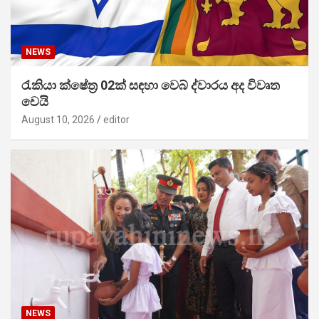
NEWS
රැකියා ක්ෂේත්‍ර 02ක් සඳහා වෙබ් ද්වාරය අද විවෘත
වෙයි
August 10, 2026
editor
NEWS