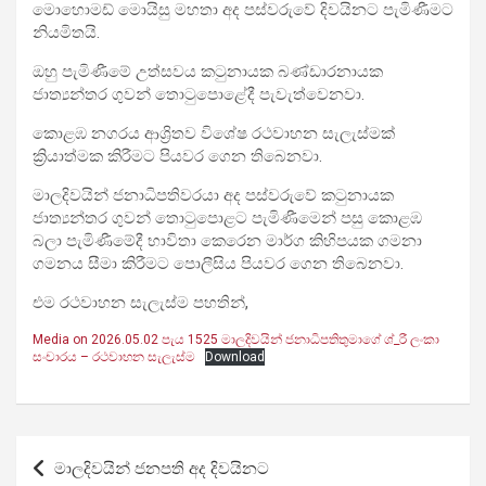
මොහොමඩ් මොයිසු මහතා අද පස්වරුවේ දිවයිනට පැමිණීමට
නියමිතයි.
ඔහු පැමිණීමේ උත්සවය කටුනායක බණ්ඩාරනායක
ජාත්‍යන්තර ගුවන් තොටුපොළේදී පැවැත්වෙනවා.
කොළඹ නගරය ආශ්‍රිතව විශේෂ රථවාහන සැලැස්මක්
ක්‍රියාත්මක‍ කිරීමට පියවර ගෙන තිබෙනවා.
මාලදිවයින් ජනාධිපතිවරයා අද පස්වරුවේ කටුනායක
ජාත්‍යන්තර ගුවන් තොටුපොළට පැමිණීමෙන් පසු කොළඹ
බලා පැමිණීමේදී භාවිතා කෙරෙන මාර්ග කිහිපයක ගමනා
ගමනය සීමා කිරීමට පොලීසිය පියවර ගෙන තිබෙනවා.
එම රථවාහන සැලැස්ම පහතින්,
Media on 2026.05.02 පැය 1525 මාලදිවයින් ජනාධිපතිතුමාගේ ශ්_රී ලංකා
සංචාරය – රථවාහන සැලැස්ම
Download
Post
මාලදිවයින් ජනපති අද දිවයිනට