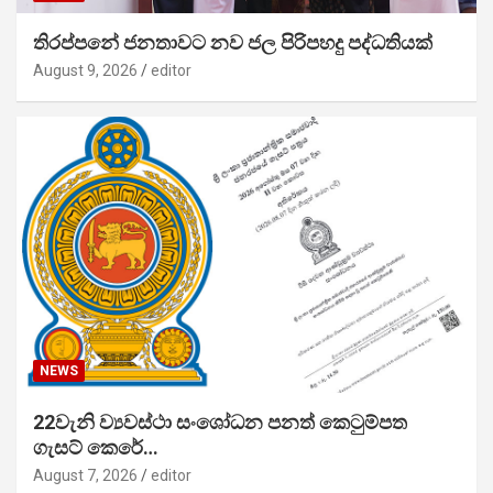
තිරප්පනේ ජනතාවට නව ජල පිරිපහදු පද්ධතියක්
August 9, 2026
editor
NEWS
22වැනි ව්‍යවස්ථා සංශෝධන පනත් කෙටුම්පත
ගැසට් කෙරේ…
August 7, 2026
editor