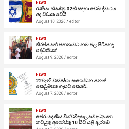
NEWS
රැකියා ක්ෂේත්‍ර 02ක් සඳහා වෙබ් ද්වාරය
අද විවෘත වෙයි
August 10, 2026
editor
NEWS
තිරප්පනේ ජනතාවට නව ජල පිරිපහදු
පද්ධතියක්
August 9, 2026
editor
NEWS
22වැනි ව්‍යවස්ථා සංශෝධන පනත්
කෙටුම්පත ගැසට් කෙරේ…
August 7, 2026
editor
NEWS
පේරාදෙණිය විශ්වවිද්‍යාලයේ අධ්‍යයන
කටයුතු අගෝස්තු 10 සිට යළි ඇරඹේ