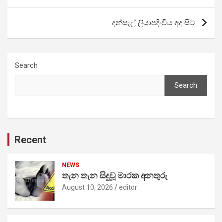
navigation
දන්සැල් ලියාපදිංචිය අද සිට
Search
Search
Recent
NEWS
තැන තැන සිදුවූ මාරක අනතුරු
August 10, 2026
editor