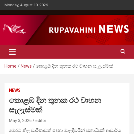
Skip
Monday, August 10, 2026
to
content
Rupavahini News
Home
News
කොළඹ දින තුනක රථ වාහන සැලැස්මක්
NEWS
කොළඹ දින තුනක රථ වාහන
සැලැස්මක්
May 3, 2026
editor
මෙරට නිල චාරිකාවක් සඳහා මාලදිවයින් ජනාධිපති ආචාර්ය