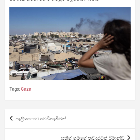
Tags:
Gaza
Post
පෑලියගොඩ වෙඩිතැබීමක්
navigation
සතිශ් ගමගේ තවදුරටත් රිමාන්ඩ්