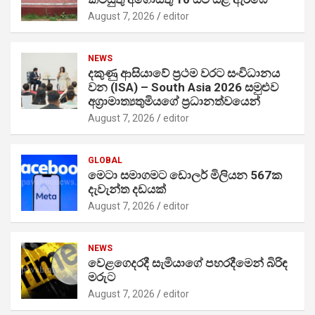
August 7, 2026
editor
NEWS
දකුණු ආසියාවේ ප්‍රථම වරට සංවිධානය
වන (ISA) – South Asia 2026 සමුළුව
අග්‍රාමාත්‍යතුමියගේ ප්‍රධානත්වයෙන්
August 7, 2026
editor
GLOBAL
මෙටා සමාගමට ඩොලර් මිලියන 567ක
දැවැන්ත දඩයක්
August 7, 2026
editor
NEWS
වෙළගෙදරදී සැමියාගේ පහරදීමෙන් බිරිඳ
මරුට
August 7, 2026
editor