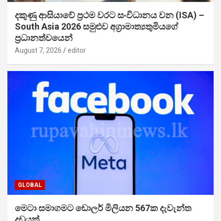
දකුණු ආසියාවේ ප්‍රථම වරට සංවිධානය වන (ISA) –
South Asia 2026 සමුළුව අග්‍රාමාත්‍යතුමියගේ
ප්‍රධානත්වයෙන්
August 7, 2026
editor
GLOBAL
මෙටා සමාගමට ඩොලර් මිලියන 567ක දැවැන්ත
දඩයක්