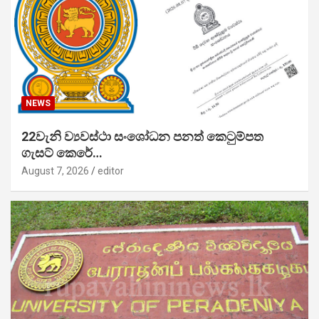
NEWS
22වැනි ව්‍යවස්ථා සංශෝධන පනත් කෙටුම්පත
ගැසට් කෙරේ…
August 7, 2026
editor