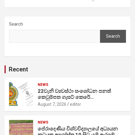
Search
Search
Recent
NEWS
22වැනි ව්‍යවස්ථා සංශෝධන පනත්
කෙටුම්පත ගැසට් කෙරේ…
August 7, 2026
editor
NEWS
පේරාදෙණිය විශ්වවිද්‍යාලයේ අධ්‍යයන
කටයුතු අගෝස්තු 10 සිට යළි ඇරඹේ