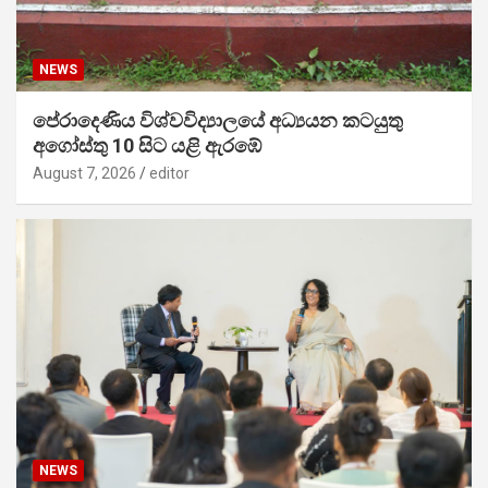
NEWS
පේරාදෙණිය විශ්වවිද්‍යාලයේ අධ්‍යයන කටයුතු
අගෝස්තු 10 සිට යළි ඇරඹේ
August 7, 2026
editor
NEWS