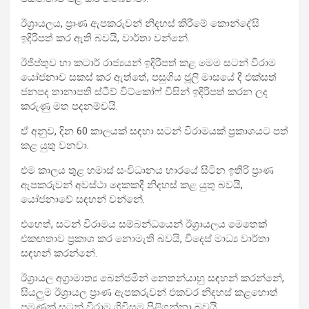
ඊශ්‍රායලය, ප්‍රාණ ඇපකරුවන් නිදහස් කිරීමේ කොන්දේසි
ඉදිරිපත් කර ඇති බවයි, වාර්තා වන්නේ.
ඊජිප්තුව හා කටාර් රාජ්‍යයන් ඉදිරිපත් කළ මෙම සටන් විරාම
යෝජනාව සකස් කර ඇත්තේ, පසුගිය ජූලි මාසයේ දී එක්සත්
ජනපද තානාපති ස්ටීව් විට්කෝෆ් විසින් ඉදිරිපත් කරන ලද
කරුණු මත පදනම්වයි.
ඒ අනුව, දින 60 කාලයක් සඳහා සටන් විරාමයක් ප්‍රකාශයට පත්
කළ යුතු වනවා.
එම කාලය තුළ හමාස් සංවිධානය භාරයේ සිටින ඉතිරි ප්‍රාණ
ඇපකරුවන් අවස්ථා දෙකකදී නිදහස් කළ යුතු බවයි,
යෝජනාවේ සඳහන් වන්නේ.
එහෙත්, සටන් විරාමය සම්බන්ධයෙන් ඊශ්‍රායලය මෙතෙක්
එකඟතාව ප්‍රකාශ කර නොමැති බවයි, විදෙස් මාධ්‍ය වාර්තා
සඳහන් කරන්නේ.
ඊශ්‍රායල අග්‍රාමාත්‍ය ‍බෙන්ජමින් නෙතන්යාහු සඳහන් කරන්නේ,
සියලුම ඊශ්‍රායල ප්‍රාණ ඇපකරුවන් එකවර නිදහස් කළහොත්
පමණක් සටන් විරාම ගිවිසුම පිළිගන්නා බවයි.