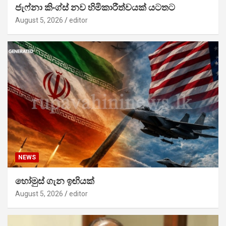
ජැෆ්නා කිංග්ස් නව හිමිකාරීත්වයක් යටතට
August 5, 2026
editor
NEWS
හෝමුස් ගැන ඉඟියක්
August 5, 2026
editor