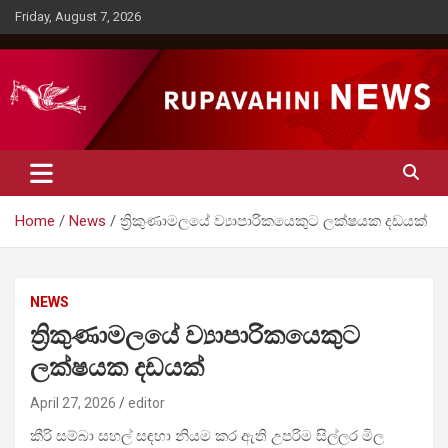
Skip
Friday, August 7, 2026
to
content
Rupavahini News
Home
News
ත්‍රිකුණාමලයේ ව්‍යාපාරිකයෙකුට ලක්ෂයක දඩයක්
NEWS
ත්‍රිකුණාමලයේ ව්‍යාපාරිකයෙකුට
ලක්ෂයක දඩයක්
April 27, 2026
editor
කීරි සම්බා සහල් සඳහා නියම කර ඇති උපරිම සිල්ලර මිල