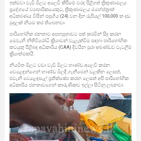
ඉක්මවා වැඩි මිලට අලෙවි කිරීමේ වරද පිළිගත් ත්‍රිකුණාමලය
ප්‍රදේශයේ ව්‍යාපාරිකයෙකුට, ත්‍රිකුණාමලය මහේස්ත්‍රාත්
අධිකරණය විසින් පසුගිය (24) වන දින රුපියල් 100,000 ක දඩ
මුදලක් නියම කර තිබෙනවා.
පාරිභෝගික ජනතාව අපහසුතාවට පත් කරමින් සිදු කරන
මෙවැනි නීතිවිරෝධී ක්‍රියාවන් වැළැක්වීම සඳහා පාරිභෝගික
කටයුතු පිළිබඳ අධිකාරිය (CAA) දිවයින පුරා අඛණ්ඩව වැටලීම්
ක්‍රියාත්මකයි.
නියමිත මිලට වඩා වැඩි මිලට භාණ්ඩ අලෙවි කරන
වෙළෙඳුන්ගෙන් භාණ්ඩ මිලදී ගැනීමෙන් වළකින ලෙසත්,
එවැනි වෙළෙඳසැල් ප්‍රතික්ෂේප කරන ලෙසත් අපි පාරිභෝගික
අධිකාරිය ජනතාවගෙන් කාරුණිකව ඉල්ලා සිටිනු ලබනවා.