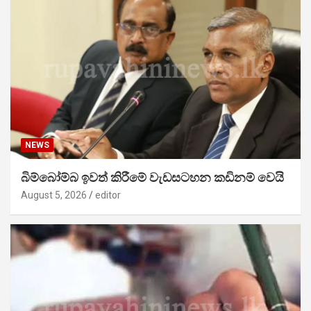
NEWS
බිම්බෝම්බ ඉවත් කිරීමේ වැඩසටහන කඩිනම් වෙයි
August 5, 2026
editor