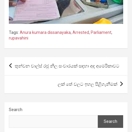
Tags:
Anura kumara dissanayaka
,
Arrested
,
Parliament
,
rupavahini
Post
තුන්වන චාල්ස් රජු නිල සංචාරයක් සඳහා අද අමෙරිකාවට
navigation
ලක් තේ වලට ඉහල පිළිගැනීමක්
Search
Search