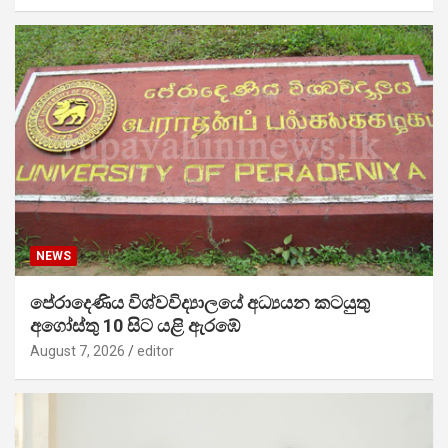
NEWS
පේරාදෙණිය විශ්වවිද්‍යාලයේ අධ්‍යයන කටයුතු
අගෝස්තු 10 සිට යළි ඇරඹේ
August 7, 2026
editor