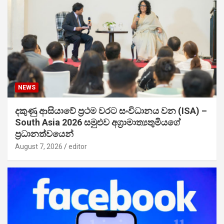
NEWS
දකුණු ආසියාවේ ප්‍රථම වරට සංවිධානය වන (ISA) –
South Asia 2026 සමුළුව අග්‍රාමාත්‍යතුමියගේ
ප්‍රධානත්වයෙන්
August 7, 2026
editor