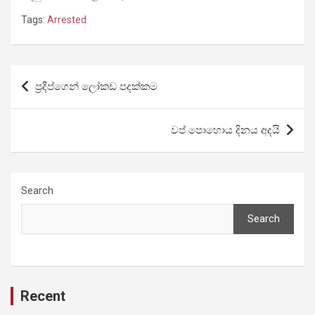
Tags:
Arrested
Post
ප්‍රදීප්ගෙන් ලෝකඩ පදක්කම
navigation
වප් පොහොය දිනය අදයි
Search
Search
Recent