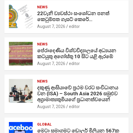
NEWS
22වැනි ව්‍යවස්ථා සංශෝධන පනත්
කෙටුම්පත ගැසට් කෙරේ…
August 7, 2026
editor
NEWS
පේරාදෙණිය විශ්වවිද්‍යාලයේ අධ්‍යයන
කටයුතු අගෝස්තු 10 සිට යළි ඇරඹේ
August 7, 2026
editor
NEWS
දකුණු ආසියාවේ ප්‍රථම වරට සංවිධානය
වන (ISA) – South Asia 2026 සමුළුව
අග්‍රාමාත්‍යතුමියගේ ප්‍රධානත්වයෙන්
August 7, 2026
editor
GLOBAL
මෙටා සමාගමට ඩොලර් මිලියන 567ක