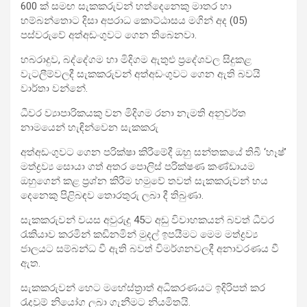
600 ක් සමඟ සැකකරුවන් හත්දෙනෙකු මාතර හා
හම්බන්තොට දිසා අපරාධ කොට්ඨාසය මගින් අද (05)
පස්වරුවේ අත්අඩංගුවට ගෙන තිබෙනවා.
හබරාදුව, බද්දේගම හා මිදිගම ඇතුළු ප්‍රදේශවල සිදුකළ
වැටලීම්වලදී සැකකරුවන් අත්අඩංගුවට ගෙන ඇති බවයි
වාර්තා වන්නේ.
ධීවර ව්‍යාපාරිකයකු වන මිදිගම රනා නැමති අනුවර්ත
නාමයෙන් හැඳින්වෙන සැකකරු
අත්අඩංගුවට ගෙන පරික්ෂා කිරීමේදී ඔහු සන්තකයේ තිබී ‘හෑෂ්’
මත්ද්‍රව්‍ය සොයා ගත් අතර පොලිස් පරික්ෂණ කණ්ඩායම
ඔහුගෙන් කළ ප්‍රශ්න කිරීම හමුවේ තවත් සැකකරුවන් හය
දෙනෙකු පිළිබඳව තොරතුරු ලබා දී තිබුණා.
සැකකරුවන් වයස අවුරුදු 45ට අඩු විවාහකයන් බවත් ධීවර
රැකියාව කරමින් කඩිනමින් මුදල් ඉපයීමට මෙම මත්ද්‍රව්‍ය
ජාලයට සම්බන්ධ වී ඇති බවත් විමර්ශනවලදී අනාවරණය වී
ඇත.
සැකකරුවන් හෙට මහේස්ත්‍රාත් අධිකරණයට ඉදිරිපත් කර
රැදවුම් නියෝග ලබා ගැනීමට නියමිතයි.