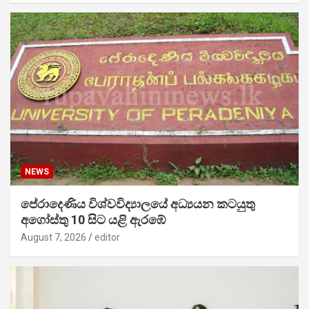
NEWS
පේරාදෙණිය විශ්වවිද්‍යාලයේ අධ්‍යයන කටයුතු
අගෝස්තු 10 සිට යළි ඇරඹේ
August 7, 2026
editor