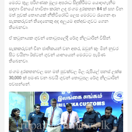
මෙරට තුළ පරිගණක මූල්‍ය අපරාධ සිදුකිරීමට යොදාගැනීම
සඳහා චීනයේ භාවිතා කරන ලද ජංගම දුරකතන 84 ක් සහ චීන
මත් පුවක් තොගයක් නීතිවිරෝධි ලෙස මෙරටට රැගෙන ආ
සැකකරුවන් තිදෙනෙකු අද අලුයම අත්අඩංගුවට ගෙන
තිබෙනවා.
ඒ කටුනායක ගුවන් තොටුපලේදි රේගු නිලධාරින් විසින්.
සැකකරුවන් චීන ජාතිකයන් වන අතර, ඔවුන් කුං මින් නුවර
සිට චයිනා ඊස්ටන් ගුවන් යානයෙන් මෙරටට පැමිණ
තිබෙනවා.
ජංගම දුරකතනවල සහ මත් පුවක්වල මිල රුපියල් පනස් ලක්ෂ
30,000 ක් පමණ වන බවයි ගුවන් තොටුපල රේගු නිලධාරින්
පවසන්නේ.