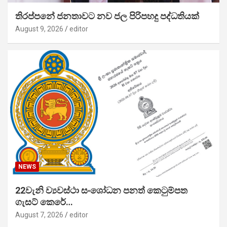
තිරප්පනේ ජනතාවට නව ජල පිරිපහදු පද්ධතියක්
August 9, 2026
editor
NEWS
22වැනි ව්‍යවස්ථා සංශෝධන පනත් කෙටුම්පත
ගැසට් කෙරේ…
August 7, 2026
editor