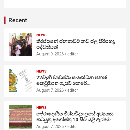
Recent
NEWS
තිරප්පනේ ජනතාවට නව ජල පිරිපහදු
පද්ධතියක්
August 9, 2026
editor
NEWS
22වැනි ව්‍යවස්ථා සංශෝධන පනත්
කෙටුම්පත ගැසට් කෙරේ…
August 7, 2026
editor
NEWS
පේරාදෙණිය විශ්වවිද්‍යාලයේ අධ්‍යයන
කටයුතු අගෝස්තු 10 සිට යළි ඇරඹේ
August 7, 2026
editor