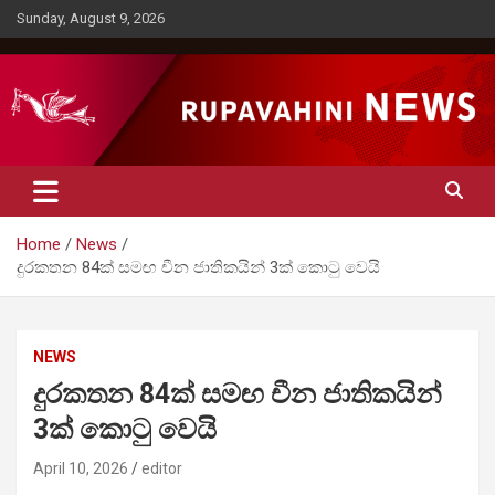
Skip
Sunday, August 9, 2026
to
content
Rupavahini News
Home
News
දුරකතන 84ක් සමඟ චීන ජාතිකයින් 3ක් කොටු වෙයි
NEWS
දුරකතන 84ක් සමඟ චීන ජාතිකයින්
3ක් කොටු වෙයි
April 10, 2026
editor