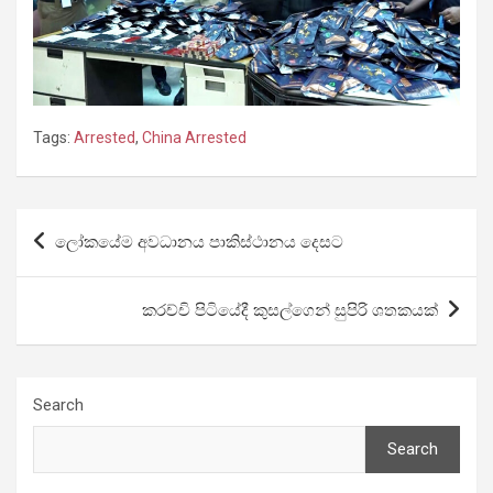
Tags:
Arrested
,
China Arrested
Post
ලෝකයේම අවධානය පාකිස්ථානය දෙසට
navigation
කරච්චි පිටියේදී කුසල්ගෙන් සුපිරි ශතකයක්
Search
Search