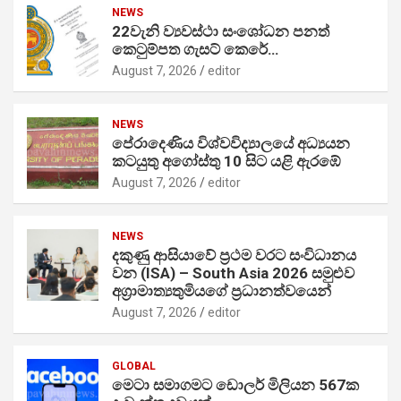
NEWS
22වැනි ව්‍යවස්ථා සංශෝධන පනත්
කෙටුම්පත ගැසට් කෙරේ…
August 7, 2026
editor
NEWS
පේරාදෙණිය විශ්වවිද්‍යාලයේ අධ්‍යයන
කටයුතු අගෝස්තු 10 සිට යළි ඇරඹේ
August 7, 2026
editor
NEWS
දකුණු ආසියාවේ ප්‍රථම වරට සංවිධානය
වන (ISA) – South Asia 2026 සමුළුව
අග්‍රාමාත්‍යතුමියගේ ප්‍රධානත්වයෙන්
August 7, 2026
editor
GLOBAL
මෙටා සමාගමට ඩොලර් මිලියන 567ක