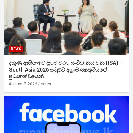
NEWS
දකුණු ආසියාවේ ප්‍රථම වරට සංවිධානය වන (ISA) –
South Asia 2026 සමුළුව අග්‍රාමාත්‍යතුමියගේ
ප්‍රධානත්වයෙන්
August 7, 2026
editor