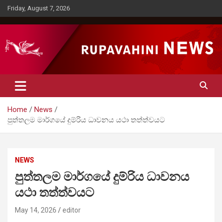
Skip
Friday, August 7, 2026
to
content
Rupavahini News
Home
News
පුත්තලම මාර්ගයේ දුම්රිය ධාවනය යථා තත්ත්වයට
NEWS
පුත්තලම මාර්ගයේ දුම්රිය ධාවනය
යථා තත්ත්වයට
May 14, 2026
editor