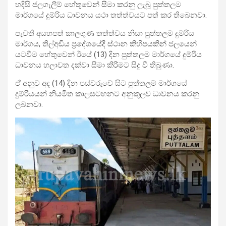
හදිසි ජලගැලීම් හේතුවෙන් සීමා කරනු ලැබූ පුත්තලම
මාර්ගයේ දුම්රිය ධාවනය යථා තත්ත්වයට පත් කර තිබෙනවා.
පැවති අයහපත් කාලගුණ තත්ත්වය නිසා පුත්තලම දුම්රිය
මාර්ගය, තිල්අඩිය ප්‍රදේශයේදී ස්ථාන කිහිපයකින් ජලයෙන්
යටවීම හේතුවෙන් ඊයේ (13) දින පුත්තලම මාර්ගයේ දුම්රිය
ධාවනය හලාවත දක්වා සීමා කිරීමට සිදු වී තිබුණා.
ඒ අනුව අද (14) දින පස්වරුවේ සිට පුත්තලම් මාර්ගයේ
දුම්රියයන් නියමිත කාලසටහනට අනුකූලව ධාවනය කරනු
ලබනවා.