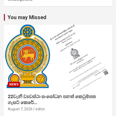
You may Missed
NEWS
22වැනි ව්‍යවස්ථා සංශෝධන පනත් කෙටුම්පත
ගැසට් කෙරේ…
August 7, 2026
editor