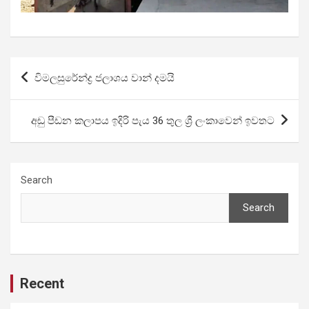
Post
විමලසුරේන්ද්‍ර ජලාශය වාන් දමයි
navigation
අඩු පීඩන කලාපය ඉදිරි පැය 36 තුල ශ්‍රී ලංකාවෙන් ඉවතට
Search
Search
Recent