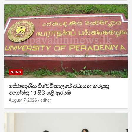
NEWS
පේරාදෙණිය විශ්වවිද්‍යාලයේ අධ්‍යයන කටයුතු
අගෝස්තු 10 සිට යළි ඇරඹේ
August 7, 2026
editor