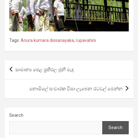
Tags:
Anura kumara dissanayaka
,
rupavahini
Post
සාමාන්‍ය පෙළ ප්‍රතිඵල ජූනි මැද
navigation
නොමිලේ සංචාරක වීසා ලැබෙන රටවල් මෙන්න
Search
Search