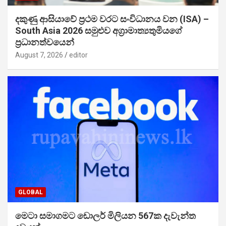
දකුණු ආසියාවේ ප්‍රථම වරට සංවිධානය වන (ISA) –
South Asia 2026 සමුළුව අග්‍රාමාත්‍යතුමියගේ
ප්‍රධානත්වයෙන්
August 7, 2026
editor
GLOBAL
මෙටා සමාගමට ඩොලර් මිලියන 567ක දැවැන්ත