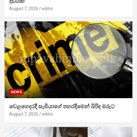
දඩයක්
August 7, 2026
editor
NEWS
වෙළගෙදරදී සැමියාගේ පහරදීමෙන් බිරිඳ මරුට
August 7, 2026
editor