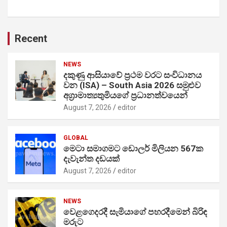
Recent
NEWS
දකුණු ආසියාවේ ප්‍රථම වරට සංවිධානය
වන (ISA) – South Asia 2026 සමුළුව
අග්‍රාමාත්‍යතුමියගේ ප්‍රධානත්වයෙන්
August 7, 2026
editor
GLOBAL
මෙටා සමාගමට ඩොලර් මිලියන 567ක
දැවැන්ත දඩයක්
August 7, 2026
editor
NEWS
වෙළගෙදරදී සැමියාගේ පහරදීමෙන් බිරිඳ
මරුට