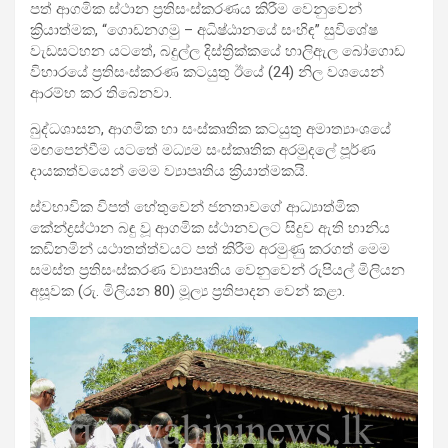
පත් ආගමික ස්ථාන ප්‍රතිසංස්කරණය කිරීම වෙනුවෙන්
ක්‍රියාත්මක, “ගොඩනගමු – අධිෂ්ඨානයේ සංහිඳ” සුවිශේෂ
වැඩසටහන යටතේ, බදුල්ල දිස්ත්‍රික්කයේ හාලිඇල බෝගොඩ
විහාරයේ ප්‍රතිසංස්කරණ කටයුතු ඊයේ (24) නිල වශයෙන්
ආරම්භ කර තිබෙනවා.
බුද්ධශාසන, ආගමික හා සංස්කෘතික කටයුතු අමාත්‍යාංශයේ
මඟපෙන්වීම යටතේ මධ්‍යම සංස්කෘතික අරමුදලේ පූර්ණ
දායකත්වයෙන් මෙම ව්‍යාපෘතිය ක්‍රියාත්මකයි.
ස්වභාවික විපත් හේතුවෙන් ජනතාවගේ ආධ්‍යාත්මික
කේන්ද්‍රස්ථාන බඳු වූ ආගමික ස්ථානවලට සිදුව ඇති හානිය
කඩිනමින් යථාතත්ත්වයට පත් කිරීම අරමුණු කරගත් මෙම
සමස්ත ප්‍රතිසංස්කරණ ව්‍යාපෘතිය වෙනුවෙන් රුපියල් මිලියන
අසූවක (රු. මිලියන 80) මූල්‍ය ප්‍රතිපාදන වෙන් කළා.