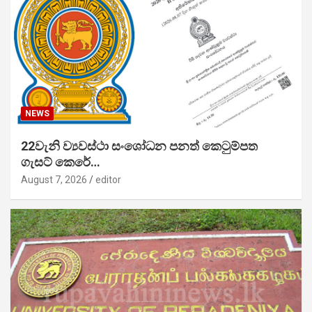
NEWS
22වැනි ව්‍යවස්ථා සංශෝධන පනත් කෙටුම්පත
ගැසට් කෙරේ…
August 7, 2026
editor