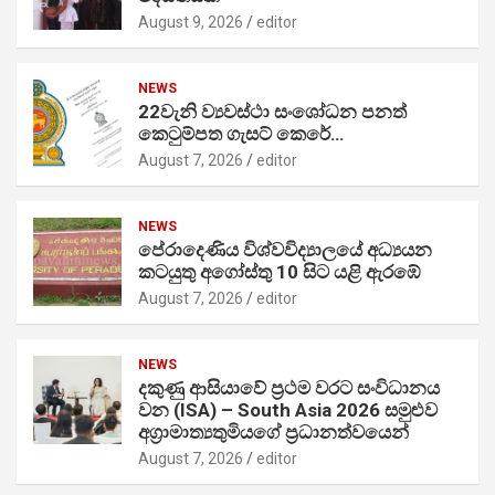
August 9, 2026
editor
NEWS
22වැනි ව්‍යවස්ථා සංශෝධන පනත්
කෙටුම්පත ගැසට් කෙරේ…
August 7, 2026
editor
NEWS
පේරාදෙණිය විශ්වවිද්‍යාලයේ අධ්‍යයන
කටයුතු අගෝස්තු 10 සිට යළි ඇරඹේ
August 7, 2026
editor
NEWS
දකුණු ආසියාවේ ප්‍රථම වරට සංවිධානය
වන (ISA) – South Asia 2026 සමුළුව
අග්‍රාමාත්‍යතුමියගේ ප්‍රධානත්වයෙන්
August 7, 2026
editor