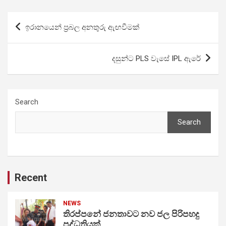
Post
ඉරානයෙන් ප්‍රබල අනතුරු ඇඟවීමක්
navigation
දසුන්ට PLS වැසේ IPL ඇරේ
Search
Search
Recent
NEWS
තිරප්පනේ ජනතාවට නව ජල පිරිපහදු
පද්ධතියක්