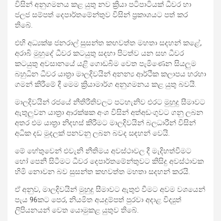
විසින් අනුගමනය කළ යුතු නව ක්‍රියා පටිපාටියක් ධීවර හා
ජලජ සම්පත් දෙපාර්තමේන්තුව විසින් ප්‍රකාශයට පත් කර
තිබේ.
එහි අධ්‍යක්ෂ ජනරාල් සුසන්ත කහවත්ත මහතා සදහන් කළේ,
අරාබි මුහුදේ ධීවර කටයුතු සදහා පිටත්ව යන සහ ධීවර
කටයුතු අවසානයේ යළි ගොඩබිම වෙත පැමිණෙන සියලුම
බහුධින ධීවර යාත්‍රා මාලදිවයින් අනන්‍ය ආර්ථික කලාපය හරහා
ගමන් කිරීමේ දී මෙම ක්‍රියාමාර්ග අනුගමනය කළ යුතු බවයි.
මාලදිවයින් රජයේ නීතිරීතිවලට පටහැනිව එරට මුහුදු සීමාවට
ඇතුලුවන යාත්‍රා ආරක්ෂක අංශ විසින් අත්අඩංගුවට ගනු ලබන
අතර එම යාත්‍රා නිදහස් කිරීමට මාලදිවයින් බලධාරීන් විසින්
අධික දඩ මුදලක් පනවනු ලබන බවද සඳහන් වෙයි.
මේ හේතුවෙන් එවැනි නීතිමය අවස්ථාවල දී මැදිහත්වීමට
හෝ පෙනී සිටීමට ධීවර දෙපාර්තමේන්තුවට කිසිදු අවස්ථාවක
හිමි නොවන බව සුසන්ත කහවත්ත මහතා සදහන් කරයි.
ඒ අනුව, මාලදිවයින් මුහුදු සීමාවට ඇතුළු වීමට අවම වශයෙන්
පැය 96කට පෙර, නියමිත අයදුම්පත් පුරවා අදාළ විද්‍යුත්
ලිපියනයන් වෙත යොමුකළ යුතුව තිබේ.