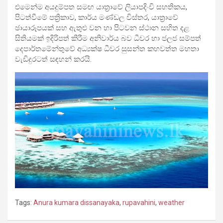
එමෙන්ම අයදුම්පත සමඟ යාත්‍රාවේ ලියාපදිංචි සහතිකය,
පිටත්වීමේ පත්‍රිකාව, කාර්ය මණ්ඩල විස්තර, යාත්‍රාවේ
ඡායාරූපයක් සහ ඇතුළු වන හා පිටවන ස්ථාන සහිත දළ
සිතියමක් ඉදිරිපත් කිරීම අනිවාර්ය බව ධීවර හා ජලජ සම්පත්
දෙපාර්තමේන්තුවේ අධ්‍යක්ෂ ධීවර සුසන්ත කහවත්ත මහතා
වැඩිදුරටත් සඳහන් කරයි.
Tags:
Anura kumara dissanayaka
,
rupavahini
,
weather