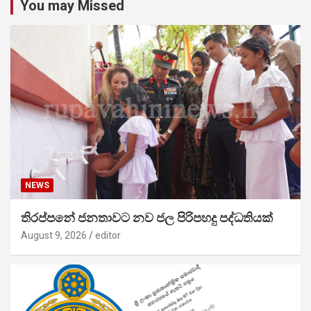
You may Missed
NEWS
තිරප්පනේ ජනතාවට නව ජල පිරිපහදු පද්ධතියක්
August 9, 2026
editor