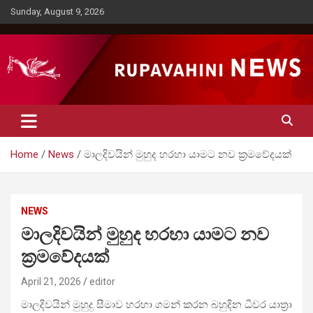
Skip
Sunday, August 9, 2026
to
content
Rupavahini News
Home
News
මාලදිවයින් මුහුද හරහා යාමට නව ක්‍රමවේදයක්
NEWS
මාලදිවයින් මුහුද හරහා යාමට නව
ක්‍රමවේදයක්
April 21, 2026
editor
මාලදිවයින් මුහුදු සීමාව හරහා ගමන් කරන බහුදින ධීවර යාත්‍රා