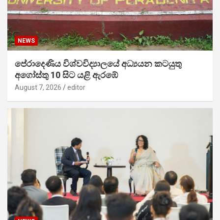
NEWS
පේරාදෙණිය විශ්වවිද්‍යාලයේ අධ්‍යයන කටයුතු
අගෝස්තු 10 සිට යළි ඇරඹේ
August 7, 2026
editor