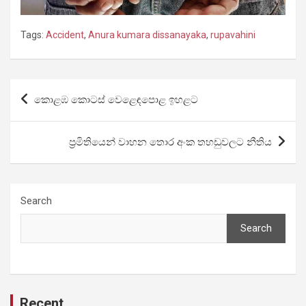
Tags:
Accident
,
Anura kumara dissanayaka
,
rupavahini
Post
කොළඹ කොටස් වෙළෙඳපොළ ඉහළට
navigation
ප්‍රමිතියෙන් වාහන තොර අංක තහඩුවලට නීතිය
Search
Search
Recent