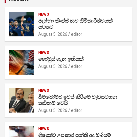
NEWS
ජැෆ්නා කිංග්ස් නව හිමිකාරීත්වයක්
යටතට
August 5, 2026
editor
NEWS
හෝමුස් ගැන ඉඟියක්
August 5, 2026
editor
NEWS
බිම්බෝම්බ ඉවත් කිරීමේ වැඩසටහන
කඩිනම් වෙයි
August 5, 2026
editor
NEWS
ශිෂ්‍යත්ව උපකාර පන්ති අද මැදියම්