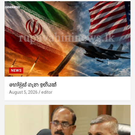
NEWS
හෝමුස් ගැන ඉඟියක්
August 5, 2026
editor