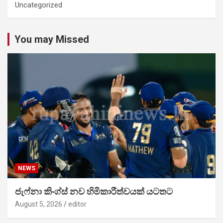
Uncategorized
You may Missed
NEWS
ජැෆ්නා කිංග්ස් නව හිමිකාරීත්වයක් යටතට
August 5, 2026
editor