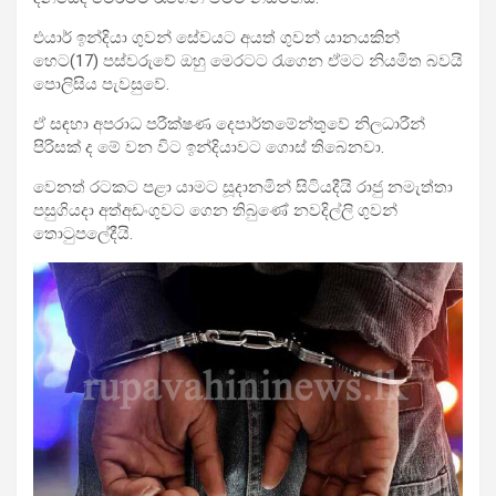
එයාර් ඉන්දියා ගුවන් සේවයට අයත් ගුවන් යානයකින්
හෙට(17) පස්වරුවේ ඔහු මෙරටට රැගෙන ඒමට නියමිත බවයි
පොලිසිය පැවසුවේ.
ඒ සඳහා අපරාධ පරීක්ෂණ දෙපාර්තමේන්තුවේ නිලධාරීන්
පිරිසක් ද මේ වන විට ඉන්දියාවට ගොස් තිබෙනවා.
වෙනත් රටකට පළා යාමට සූදානමින් සිටියදීයි රාජු නමැත්තා
පසුගියදා අත්අඩංගුවට ගෙන තිබුණේ නවදිල්ලි ගුවන්
තොටුපලේදීයි.