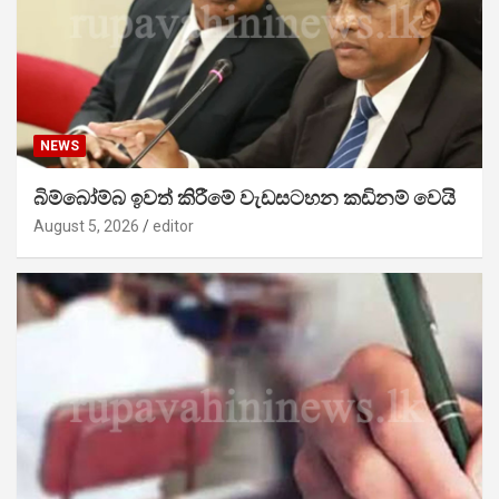
NEWS
බිම්බෝම්බ ඉවත් කිරීමේ වැඩසටහන කඩිනම් වෙයි
August 5, 2026
editor