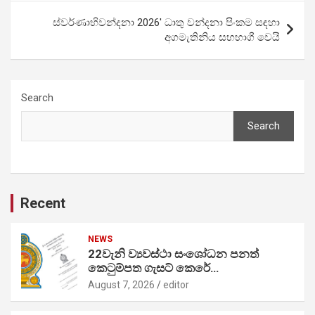
ස්වර්ණාභිවන්දනා 2026′ ධාතු වන්දනා පිංකම සඳහා
අගමැතිනිය සහභාගී වෙයි
Search
Search
Recent
NEWS
22වැනි ව්‍යවස්ථා සංශෝධන පනත්
කෙටුම්පත ගැසට් කෙරේ…
August 7, 2026
editor