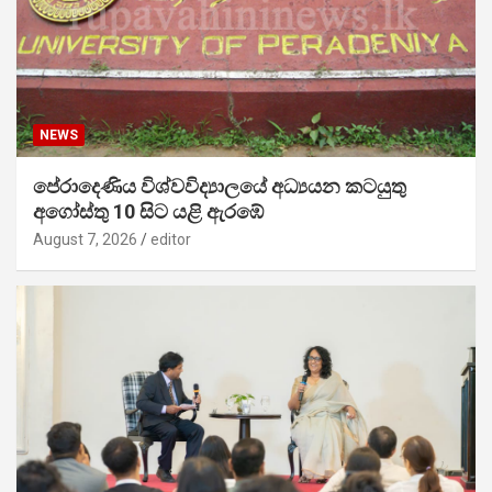
NEWS
පේරාදෙණිය විශ්වවිද්‍යාලයේ අධ්‍යයන කටයුතු
අගෝස්තු 10 සිට යළි ඇරඹේ
August 7, 2026
editor