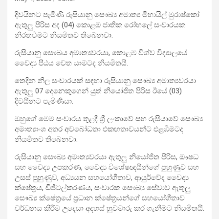
දිවයිනට පැමිණි රුසියානු සෞඛ්‍ය අමාත්‍ය මිහායිල් මුරාෂ්කෝ
ඇතුලු පිරිස අද (04) කොළඹ ජාතික රෝහලේ සංචාරයක
නිරතවීමට නියමිතව තිබෙනවා.
රුසියානු සෞඛය අමාත්‍යවරයා, කොළඹ විශ්ව විද්‍යාලයේ
වෛද්‍ය පීඨය වෙත යාමටද නියමිතයි.
තෙදින නිල සංචාරයක් සඳහා රුසියානු සෞඛ්‍ය අමාත්‍යවරයා
ඇතුලු 07 දෙනෙකුගෙන් යුත් නියෝජිත පිරිස ඊයේ (03)
දිවයිනට පැමිණියා.
ඔහුගේ මෙම සංචාරය තුළදී ශ්‍රී ලංකාවේ සහ රුසියාවේ සෞඛ්‍ය
අමාත්‍යාංශ අතර අවබෝධතා එකඟතාවයන්ට එළඹීමටද
නියමිතව තිබෙනවා.
රුසියානු සෞඛ්‍ය අමාත්‍යවරයා ඇතුලු නියෝජිත පිරිස, ඖෂධ
සහ වෛද්‍ය උපකරණ, වෛද්‍ය විශේෂඥයින්ගේ පුහුණුව සහ
උසස් පුහුණුව, අධ්‍යයන සහයෝගීතාව, ආයුර්වේද වෛද්‍ය
ක්ෂේත්‍රය, ඩිජිටල්කරණය, සංචාරක සෞඛ්‍ය සේවාව ඇතුලු
සෞඛ්‍ය ක්ෂේත්‍රයේ ප්‍රධාන ක්ෂේත්‍රයන්ගේ සහයෝගීතාව
වර්ධනය කිරීම උදෙසා අදහස් හුවමාරු කර ගැනීමට නියමිතයි.