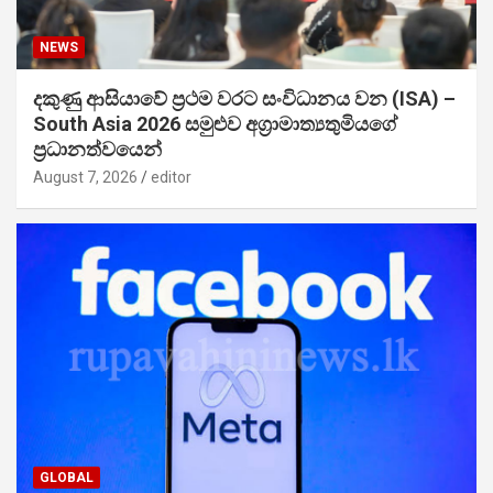
NEWS
දකුණු ආසියාවේ ප්‍රථම වරට සංවිධානය වන (ISA) –
South Asia 2026 සමුළුව අග්‍රාමාත්‍යතුමියගේ
ප්‍රධානත්වයෙන්
August 7, 2026
editor
GLOBAL