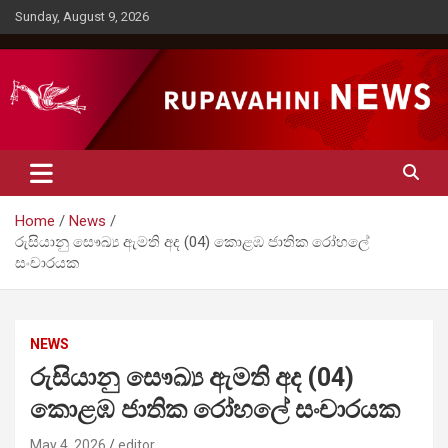
Skip
Sunday, August 9, 2026
to
content
Rupavahini News
Home
News
රුසියානු සෞඛ්‍ය ඇමති අද (04) කොළඹ ජාතික රෝහලේ
සංචාරයක
NEWS
රුසියානු සෞඛ්‍ය ඇමති අද (04)
කොළඹ ජාතික රෝහලේ සංචාරයක
May 4, 2026
editor