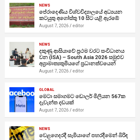
NEWS
පේරාදෙණිය විශ්වවිද්‍යාලයේ අධ්‍යයන
කටයුතු අගෝස්තු 10 සිට යළි ඇරඹේ
August 7, 2026
editor
NEWS
දකුණු ආසියාවේ ප්‍රථම වරට සංවිධානය
වන (ISA) – South Asia 2026 සමුළුව
අග්‍රාමාත්‍යතුමියගේ ප්‍රධානත්වයෙන්
August 7, 2026
editor
GLOBAL
මෙටා සමාගමට ඩොලර් මිලියන 567ක
දැවැන්ත දඩයක්
August 7, 2026
editor
NEWS
වෙළගෙදරදී සැමියාගේ පහරදීමෙන් බිරිඳ