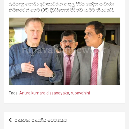
රුසියානු සෞඛ්‍ය අමාත්‍යවරයා ඇතුලු පිරිස තෙදින සංචාරය
නිමකරමින් හෙට (05) දිවයිනෙන් පිටත්ව යෑමට නියමිතයි.
Tags:
Anura kumara dissanayaka
,
rupavahini
Post
සාකච්ඡා සාධනීය මට්ටමකට
navigation