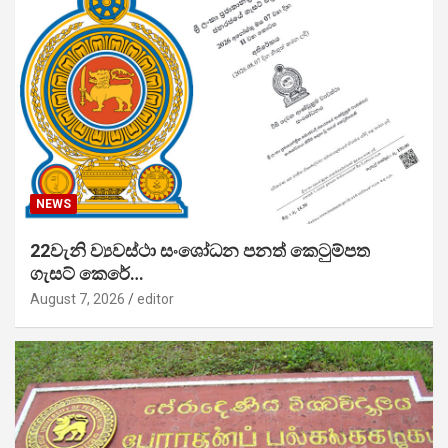
NEWS
22වැනි ව්‍යවස්ථා සංශෝධන පනත් කෙටුම්පත
ගැසට් කෙරේ…
August 7, 2026
editor