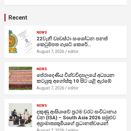
Recent
NEWS
22වැනි ව්‍යවස්ථා සංශෝධන පනත්
කෙටුම්පත ගැසට් කෙරේ…
August 7, 2026
editor
NEWS
පේරාදෙණිය විශ්වවිද්‍යාලයේ අධ්‍යයන
කටයුතු අගෝස්තු 10 සිට යළි ඇරඹේ
August 7, 2026
editor
NEWS
දකුණු ආසියාවේ ප්‍රථම වරට සංවිධානය
වන (ISA) – South Asia 2026 සමුළුව
අග්‍රාමාත්‍යතුමියගේ ප්‍රධානත්වයෙන්
August 7, 2026
editor