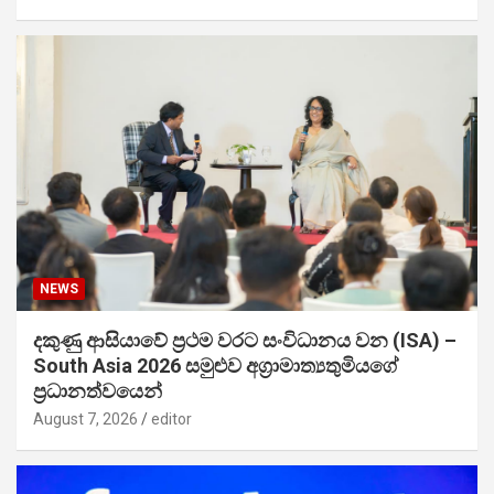
NEWS
දකුණු ආසියාවේ ප්‍රථම වරට සංවිධානය වන (ISA) –
South Asia 2026 සමුළුව අග්‍රාමාත්‍යතුමියගේ
ප්‍රධානත්වයෙන්
August 7, 2026
editor