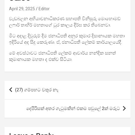
April 29, 2025
Editor
වැඩබලන අභියාචනාධිකරණ සභාපති විනිසුරු මොහොමඩ්
ලෆාර් තාහිර් මහතාගේ ධුර කාලය දීර්ඝ කර තිබෙනවා.
මීට අදාළ දිවුරුම් දීම ජනාධිපති අනුර කුමාර දිසානායක මහතා
ඉදිරියේ අද සිදු කෙරුණා. ඒ, ජනාධිපති ලේකම් කාර්යාලයේදී.
මේ අවස්ථාවට ජනාධිපති ලේකම් ආචාර්ය නන්දික සනත්
කුමානායක මහතා ද එක්ව සිටියා.
Post
(27) ගම්පහට වතුර නෑ
navigation
දෙපිරිසක් අතර ගැටුමකින් එකම පවුලේ 2ක් මරුට