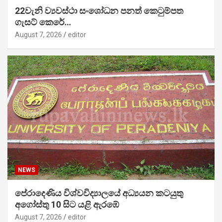
22වැනි ව්‍යවස්ථා සංශෝධන පනත් කෙටුම්පත
ගැසට් කෙරේ…
August 7, 2026
editor
NEWS
පේරාදෙණිය විශ්වවිද්‍යාලයේ අධ්‍යයන කටයුතු
අගෝස්තු 10 සිට යළි ඇරඹේ
August 7, 2026
editor