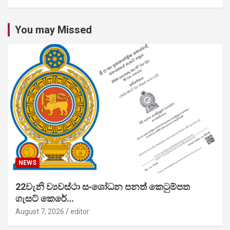
You may Missed
NEWS
22වැනි ව්‍යවස්ථා සංශෝධන පනත් කෙටුම්පත
ගැසට් කෙරේ…
August 7, 2026
editor