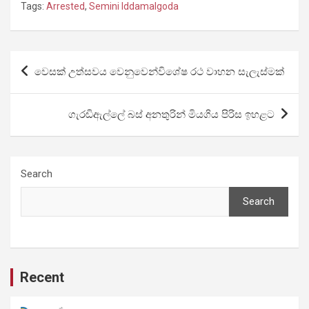
Tags:
Arrested
,
Semini Iddamalgoda
Post
වෙසක් උත්සවය වෙනුවෙන්විශේෂ රථ වාහන සැලැස්මක්
navigation
ගැරඬිඇල්ලේ බස් අනතුරින් මියගිය පිරිස ඉහළට
Search
Search
Recent