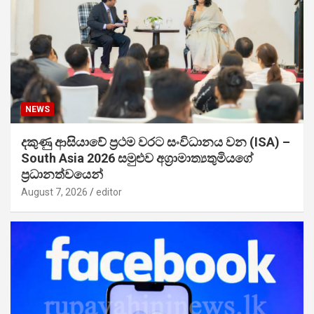
NEWS
දකුණු ආසියාවේ ප්‍රථම වරට සංවිධානය වන (ISA) –
South Asia 2026 සමුළුව අග්‍රාමාත්‍යතුමියගේ
ප්‍රධානත්වයෙන්
August 7, 2026
editor