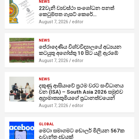
NEWS
22වැනි ව්‍යවස්ථා සංශෝධන පනත්
කෙටුම්පත ගැසට් කෙරේ…
August 7, 2026
editor
NEWS
පේරාදෙණිය විශ්වවිද්‍යාලයේ අධ්‍යයන
කටයුතු අගෝස්තු 10 සිට යළි ඇරඹේ
August 7, 2026
editor
NEWS
දකුණු ආසියාවේ ප්‍රථම වරට සංවිධානය
වන (ISA) – South Asia 2026 සමුළුව
අග්‍රාමාත්‍යතුමියගේ ප්‍රධානත්වයෙන්
August 7, 2026
editor
GLOBAL
මෙටා සමාගමට ඩොලර් මිලියන 567ක
දැවැන්ත දඩයක්