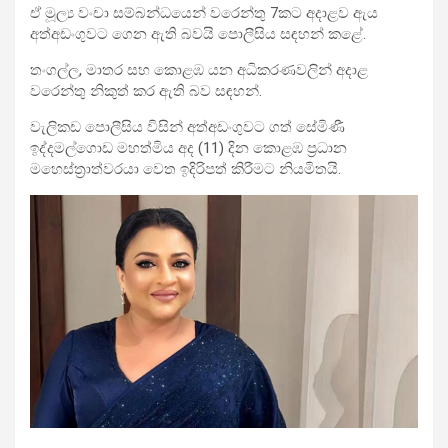
ඒ මූල්‍ය වංචා සම්බන්ධයෙන් වරෙන්තු 7කට අදාළව ඇය
අත්අඩංගුවට ගෙන ඇති බවයි පොලීසිය සඳහන් කළේ.
තංගල්ල, මාතර සහ කොළඹ යන අධිකරණවලින් අදාළ
වරෙන්තු නිකුත් කර ඇති බව සඳහන්.
වැලිකඩ පොලීසිය විසින් අත්අඩංගුවට ගත් සේමිණී
ඉද්දමල්ගොඩ මහත්මිය අද (11) දින කොළඹ ප්‍රධාන
මහෙස්ත්‍රාත්වරයා වෙත ඉදිරිපත් කිරීමට නියමිතයි.