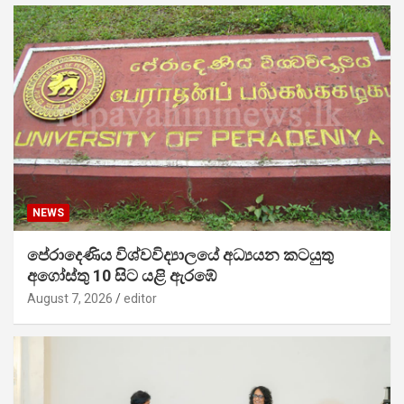
NEWS
පේරාදෙණිය විශ්වවිද්‍යාලයේ අධ්‍යයන කටයුතු
අගෝස්තු 10 සිට යළි ඇරඹේ
August 7, 2026
editor