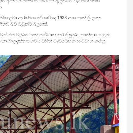
ඇමතුම් අංකයක් සහිත ස්ටිකරයක් ඇලවීමේ වැඩසටහනක්
ා.
ක ළමා ආරක්ෂක අධිකාරියද 1933 අංකයෙන් ශ්‍රි ලංකා
නිහඬ බව ඔවුන්ට බලයකි.
ෙන් එම වැඩසටහන සංවිධාන කර තිබුණා. කාන්තා හා ළමා
්‍රී ලංකා බාලදක්ෂ සංගමය විසින්‍ වැඩසටහන සංවිධාන කරනු