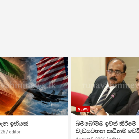
NEWS
ගැන ඉඟියක්
බිම්බෝම්බ ඉවත් කිරීමේ
වැඩසටහන කඩිනම් වෙය
026
editor