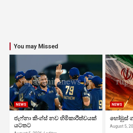
You may Missed
NEWS
NEWS
ජැෆ්නා කිංග්ස් නව හිමිකාරීත්වයක්
හෝමුස් 
යටතට
August 5, 2