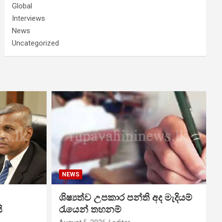
Global
Interviews
News
Uncategorized
NEWS
ශිෂ්‍යත්ව උපකාර පන්ති අද මැදියම්
ි
රැයෙන් තහනම්