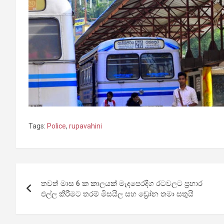
Tags:
Police
,
rupavahini
Post
තවත් මාස 6 ක කාලයක් මැදපෙරදිග රටවලට ප්‍රහාර
navigation
එල්ල කිරීමට තරම් මිසයිල සහ ඩ්‍රෝන තමා සතුයි