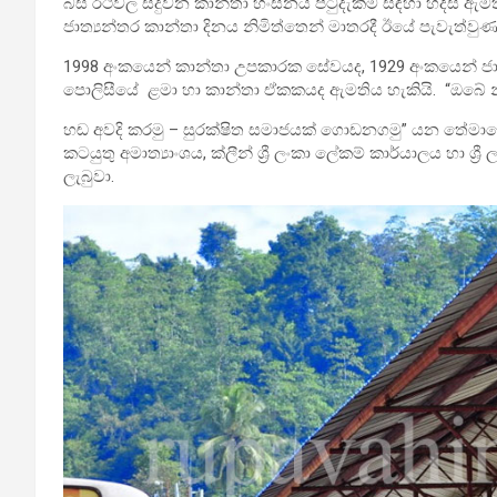
බස් රථවල සිදුවන කාන්තා හිංසනය පිටුදැකීම සඳහා හදිසි 
ජාත්‍යන්තර කාන්තා දිනය නිමිත්තෙන් මාතරදී ඊයේ පැවැත්වුණ
1998 අංකයෙන් කාන්තා උපකාරක සේවයද, 1929 අංකයෙන් ජාති
පොලිසීයේ ළමා හා කාන්තා ඒකකයද ඇමතිය හැකියි. “ඔබේ 
හඬ අවදි කරමු – සුරක්ෂිත සමාජයක් ගොඩනගමු” යන තේමාව
කටයුතු අමාත්‍යාංශය, ක්ලීන් ශ්‍රී ලංකා ලේකම් කාර්යාලය හා ශ
ලැබුවා.