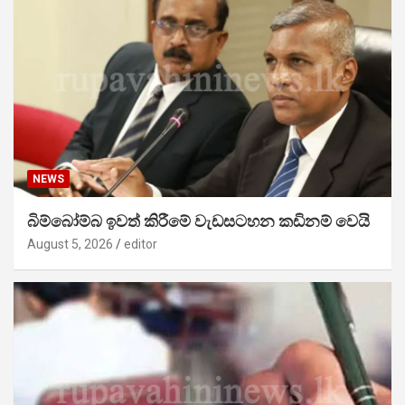
NEWS
බිම්බෝම්බ ඉවත් කිරීමේ වැඩසටහන කඩිනම් වෙයි
August 5, 2026
editor