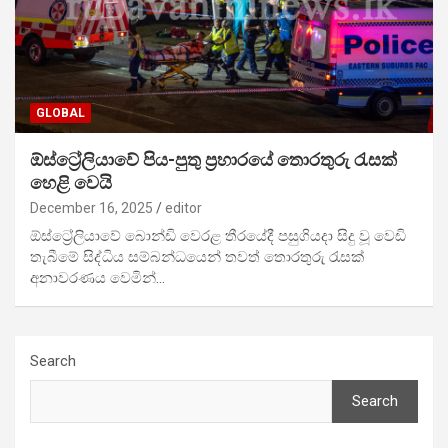
GLOBAL
ඕස්ට්‍රේලියාවේ පිය-පුතු ප්‍රහාරයේ තොරතුරු රැසක්
හෙළි වෙයි
December 16, 2025
editor
ඕස්ට්‍රේලියාවේ බොන්ඩි වෙරළ තීරයේදී පසුගියදා සිදු වූ වෙඩි
තැබීමේ සිද්ධිය සම්බන්ධයෙන් තවත් තොරතුරු ‍රැසක්
අනාවරණය වෙමින්…
Search
Search