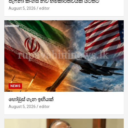
ජැෆ්නා කිංග්ස් නව හිමිකාරීත්වයක් යටතට
August 5, 2026
editor
NEWS
හෝමුස් ගැන ඉඟියක්
August 5, 2026
editor