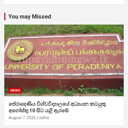
You may Missed
NEWS
පේරාදෙණිය විශ්වවිද්‍යාලයේ අධ්‍යයන කටයුතු
අගෝස්තු 10 සිට යළි ඇරඹේ
August 7, 2026
editor