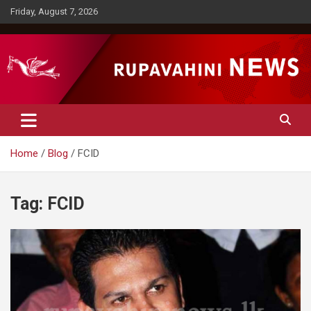
Skip
Friday, August 7, 2026
to
content
Rupavahini News
Home
Blog
FCID
Tag:
FCID