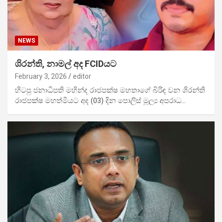
NEWS
ශිරන්ති, නාමල් අද FCIDයට
February 3, 2026
editor
හිටපු ජනාධිපති මහින්ද රාජපක්ෂ මහතාගේ බිරිඳ වන ශිරන්ති
රාජපක්ෂ මහත්මියට අද (03) දින පොලිස් මූල්‍ය අපරාධ…