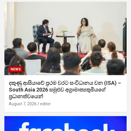
NEWS
දකුණු ආසියාවේ ප්‍රථම වරට සංවිධානය වන (ISA) –
South Asia 2026 සමුළුව අග්‍රාමාත්‍යතුමියගේ
ප්‍රධානත්වයෙන්
August 7, 2026
editor