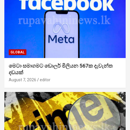
GLOBAL
මෙටා සමාගමට ඩොලර් මිලියන 567ක දැවැන්ත
දඩයක්
August 7, 2026
editor