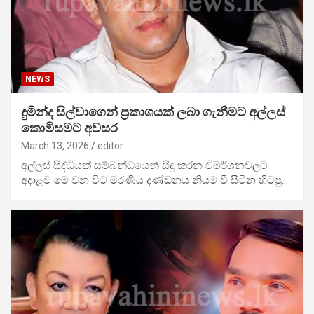
NEWS
දුමින්ද සිල්වාගෙන් ප්‍රකාශයක් ලබා ගැනීමට අල්ලස්
කොමිසමට අවසර
March 13, 2026
editor
අල්ලස් සිද්ධියක් සම්බන්ධයෙන් සිදු කරන විමර්ශනවලට
අදාළව මේ වන විට මරණීය දණ්ඩනය නියම වී සිටින හිටපු…