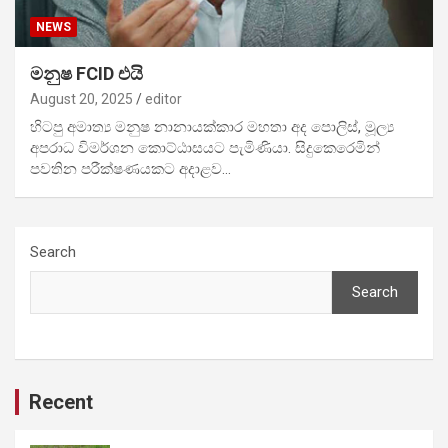
NEWS
මනුෂ FCID එයි
August 20, 2025
editor
හිටපු අමාත්‍ය මනුෂ නානායක්කාර මහතා අද පොලිස්, මූල්‍ය
අපරාධ විමර්ශන කොට්ඨාසයට පැමිණියා. සිදුකෙරෙමින්
පවතින පරීක්ෂණයකට අදාළව…
Search
Search
Recent