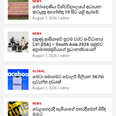
NEWS
පේරාදෙණිය විශ්වවිද්‍යාලයේ අධ්‍යයන
කටයුතු අගෝස්තු 10 සිට යළි ඇරඹේ
August 7, 2026
editor
NEWS
දකුණු ආසියාවේ ප්‍රථම වරට සංවිධානය
වන (ISA) – South Asia 2026 සමුළුව
අග්‍රාමාත්‍යතුමියගේ ප්‍රධානත්වයෙන්
August 7, 2026
editor
GLOBAL
මෙටා සමාගමට ඩොලර් මිලියන 567ක
දැවැන්ත දඩයක්
August 7, 2026
editor
NEWS
වෙළගෙදරදී සැමියාගේ පහරදීමෙන් බිරිඳ
මරුට