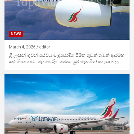
NEWS
March 4, 2026
editor
ශ්‍රී ලංකන් ගුවන් සේවය මැදපෙරදිග සීමිත ගුවන් ගමන් ආරම්භ
කර තිබෙනවා. මැදපෙරදිග මෙහෙයුම් මැනවින් සලකා බලා…