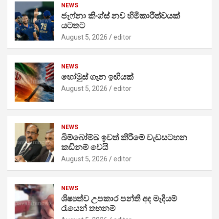
NEWS
ජැෆ්නා කිංග්ස් නව හිමිකාරීත්වයක්
යටතට
August 5, 2026
editor
NEWS
හෝමුස් ගැන ඉඟියක්
August 5, 2026
editor
NEWS
බිම්බෝම්බ ඉවත් කිරීමේ වැඩසටහන
කඩිනම් වෙයි
August 5, 2026
editor
NEWS
ශිෂ්‍යත්ව උපකාර පන්ති අද මැදියම්
රැයෙන් තහනම්