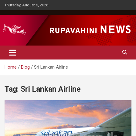
Skip
Thursday, August 6, 2026
to
content
Rupavahini News
Home
Blog
Sri Lankan Airline
Tag:
Sri Lankan Airline