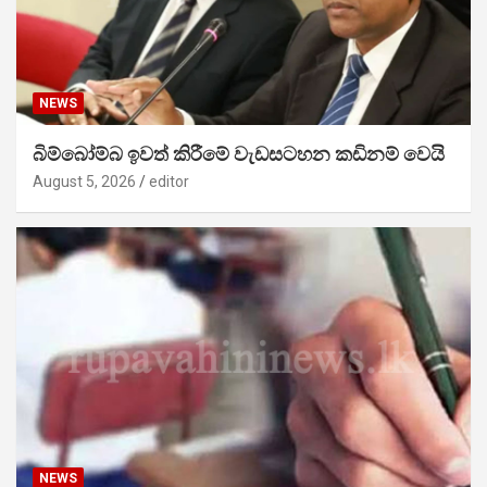
NEWS
බිම්බෝම්බ ඉවත් කිරීමේ වැඩසටහන කඩිනම් වෙයි
August 5, 2026
editor
NEWS