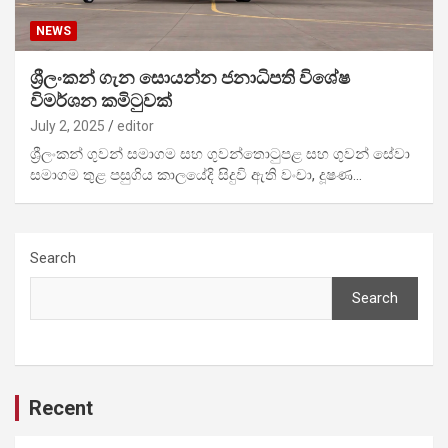
NEWS
ශ්‍රීලංකන් ගැන සොයන්න ජනාධිපති විශේෂ
විමර්ශන කමිටුවක්
July 2, 2025
editor
ශ්‍රීලංකන් ගුවන් සමාගම සහ ගුවන්තොටුපළ සහ ගුවන් සේවා
සමාගම තුළ පසුගිය කාලයේදි සිදුවි ඇති වංචා, දූෂණ…
Search
Search
Recent