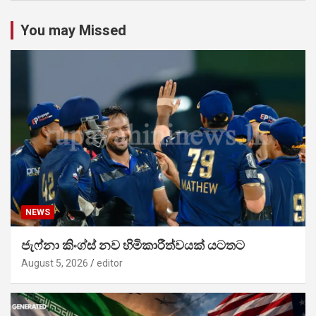
You may Missed
NEWS
ජැෆ්නා කිංග්ස් නව හිමිකාරීත්වයක් යටතට
August 5, 2026
editor