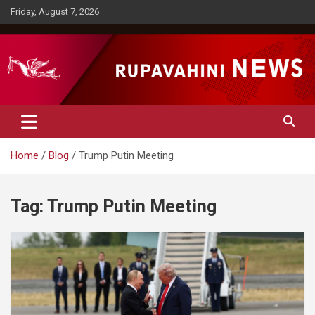
Skip
Friday, August 7, 2026
to
content
Rupavahini News
Home
Blog
Trump Putin Meeting
Tag:
Trump Putin Meeting