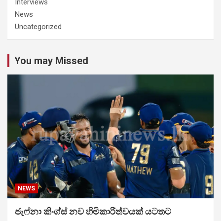
Interviews
News
Uncategorized
You may Missed
NEWS
ජැෆ්නා කිංග්ස් නව හිමිකාරීත්වයක් යටතට