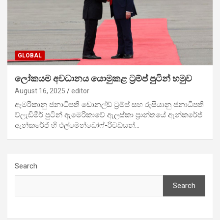
GLOBAL
ලෝකයම අවධානය යොමුකළ ට්‍රම්ප් පුටින් හමුව
August 16, 2025
editor
ඇමරිකානු ජනාධිපති ඩොනල්ඩ් ට්‍රම්ප් සහ රුසියානු ජනාධිපති
ව්ලැඩිමීර් පුටින් ඇමෙරිකාවේ ඇලස්කා ප්‍රාන්තයේ ඇන්කරේජ්
ඇන්කරේජ් හි එල්මෙන්ඩෝෆ්-රිචඩ්සන්…
Search
Search