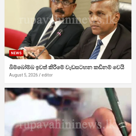
NEWS
බිම්බෝම්බ ඉවත් කිරීමේ වැඩසටහන කඩිනම් වෙයි
August 5, 2026
editor