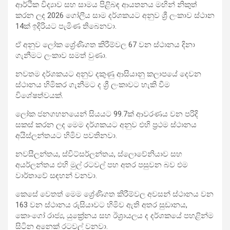
ආර්ථික විද්‍යාව සහ සාමය පිළිබඳ ආයතනය මඟින් නිකුත්
කරන ලද 2026 ගෝලීය සාම දර්ශකයට අනුව ශ්‍රී ලංකාව ස්ථාන
14ක් ඉදිරියට පැමිණ තිබෙනවා.
ඒ අනුව ලෝක ශ්‍රේණිගත කිරීම්වල 67 වන ස්ථානය දිනා
ගැනීමට ලංකාව සමත් වුණා.
නවතම දර්ශකයට අනුව දකුණු ආසියානු කලාපයේ දෙවන
ස්ථානය හිමිකර ගැනීමට ද ශ්‍රී ලංකාවට හැකි වීම
විශේෂත්වයක්.
ලෝක ජනගහනයෙන් සියයට 99.7ක් ආවරණය වන පරිදි
සකස් කරන ලද මෙම දර්ශකයට අනුව එහි ප්‍රථම ස්ථානය
අයිස්ලන්තයට හිමිව පවතිනවා.
නවසීලන්තය, ස්විට්සර්ලන්තය, ස්ලොවේනියාව සහ
අයර්ලන්තය එහි මුල් රටවල් පහ අතර පසුවන බව එම
වාර්තාවේ සඳහන් වනවා.
කෙසේ වෙතත් මෙම ශ්‍රේණිගත කිරීම්වල අවසන් ස්ථානය වන
163 වන ස්ථානය රුසියාවට හිමිව ඇති අතර සුඩානය,
කොංගෝ රාජ්‍ය, යුක්‍රේනය සහ ඊශ්‍රායලය ද දර්ශකයේ පහළින්ම
සිටින අනෙක් රටවල් වනවා.