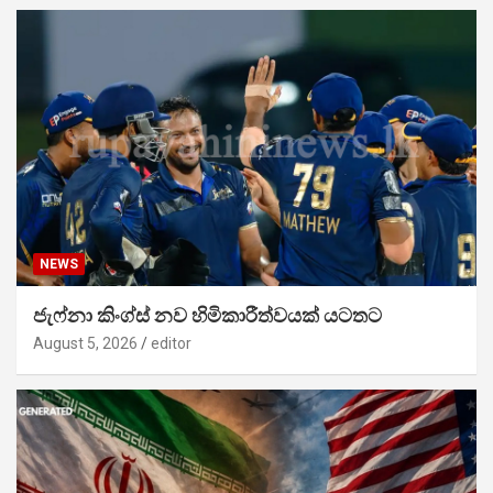
NEWS
ජැෆ්නා කිංග්ස් නව හිමිකාරීත්වයක් යටතට
August 5, 2026
editor