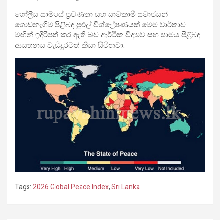
ගෝලීය සාමයේ ප්‍රවණතා සහ සාමකාමී සමාජයන්
ගොඩනැගීම පිළිබඳ පුළුල් විශ්ලේෂණයක් මෙම වාර්තාව
මඟින් ඉදිරිපත් කර ඇති බව ආර්ථික විද්‍යාව සහ සාමය පිළිබඳ
ආයතනය වැඩිදුරටත් කියා සිටිනවා.
Tags:
2026 Global Peace Index
,
Sri Lanka