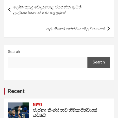
Post
ලෝක කුරුඳු වෙළඳපොළ ජයගන්න ඇමති
navigation
ලාල්කාන්තගෙන් නව සැලසුමක්
එල්-නිනෝ තත්ත්වය නිල වශයෙන්
Search
Search
Recent
NEWS
ජැෆ්නා කිංග්ස් නව හිමිකාරීත්වයක්
යටතට