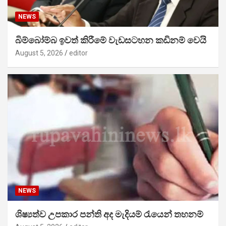
NEWS
බිම්බෝම්බ ඉවත් කිරීමේ වැඩසටහන කඩිනම් වෙයි
August 5, 2026
editor
NEWS
ශිෂ්‍යත්ව උපකාර පන්ති අද මැදියම් රැයෙන් තහනම්