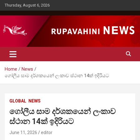
Skip
Thursday, August 6, 2026
to
content
Rupavahini News
Home
News
ගෝලීය සාම දර්ශකයෙන් ලංකාව ස්ථාන 14ක් ඉදිරියට
GLOBAL
NEWS
ගෝලීය සාම දර්ශකයෙන් ලංකාව
ස්ථාන 14ක් ඉදිරියට
June 11, 2026
editor