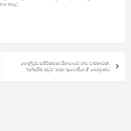
ේදනය කළේ.
හොලිවුඩ් සජීවීකරණ සිනමාවේ නව වාර්තාවක්..
‘ඉන්සයිඩ් අවුට්’ පරදා ‘සූටොපියා 2’ පෙරමුණට