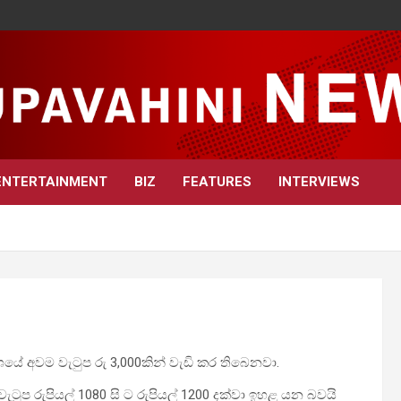
ENTERTAINMENT
BIZ
FEATURES
INTERVIEWS
ංශයේ අවම වැටුප රු 3,000කින් වැඩි කර තිබෙනවා.
ැටුප රුපියල් 1080 සි ට රුපියල් 1200 දක්වා ඉහළ යන බවයි