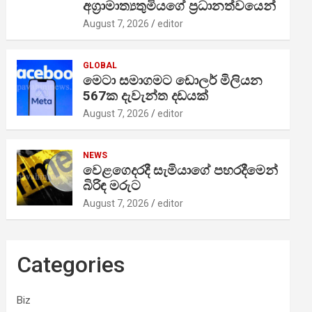
අග්‍රාමාත්‍යතුමියගේ ප්‍රධානත්වයෙන්
August 7, 2026
editor
GLOBAL
මෙටා සමාගමට ඩොලර් මිලියන
567ක දැවැන්ත දඩයක්
August 7, 2026
editor
NEWS
වෙළගෙදරදී සැමියාගේ පහරදීමෙන්
බිරිඳ මරුට
August 7, 2026
editor
Categories
Biz