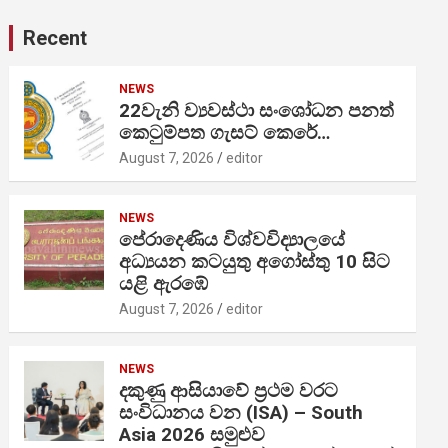
Recent
NEWS
22වැනි ව්‍යවස්ථා සංශෝධන පනත්
කෙටුම්පත ගැසට් කෙරේ…
August 7, 2026
editor
NEWS
පේරාදෙණිය විශ්වවිද්‍යාලයේ
අධ්‍යයන කටයුතු අගෝස්තු 10 සිට
යළි ඇරඹේ
August 7, 2026
editor
NEWS
දකුණු ආසියාවේ ප්‍රථම වරට
සංවිධානය වන (ISA) – South
Asia 2026 සමුළුව