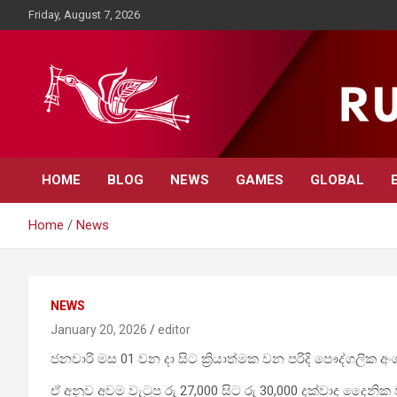
Skip
Friday, August 7, 2026
to
content
Rupavahini News
HOME
BLOG
NEWS
GAMES
GLOBAL
Home
News
NEWS
January 20, 2026
editor
ජනවාරි මස 01 වන දා සිට ක්‍රියාත්මක වන පරිදි පෞද්ගලික අ
ඒ අනුව අවම වැටුප රු 27,000 සිට රු 30,000 දක්වාද දෛනික ව