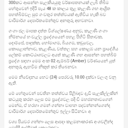
300කට ආසන්න සැලකියයුතු වර්ෂාපතනයක් ලැබී තිබීම
හේතුවෙන් ඉදිරි පැය 48 ක කාලය තුළ කැලණි ගඟ ආශ්‍රිත
පහත්බිම්වල සුළු ගංවතුර තත්ත්වයක් ඇතිවිය හැකි බව
වාරිමාර්ග දෙපාර්තමේන්තුව අනතුරු අඟවනවා.
ගංගා ජල මාපක දත්ත විශ්ලේෂණය අනුව, කැලණි ගංගා
නිම්නයේ හංවැල්ල ප්‍රදේශයෙන් පහළ පිහිටි සීතාවක,
දොම්පේ, පාදුක්ක, හෝමාගම, බියගම, කඩුවෙල,
කොළොන්නාව, කැළණිය, වත්තල සහ කොළඹ යන ප්‍රාදේශීය
ලේකම් කොට්ඨාශවලට අයත් කැළණි ගඟ ආසන්න පහත්බිම්
ප්‍රදේශ සඳහා මෙම අංක 02 ඇම්බර් (Amber) වර්ණයෙන් යුත්
අනතුරු ඇඟවීම නිකුත් කර තිබෙනවා.
මෙම නිවේදනය හෙට (24) පෙරවරු 10.00 දක්වා වලංගු වනු
ඇති.
මේ හේතුවෙන් පවතින තත්ත්වය පිළිබඳව දැඩි සැලකිල්ලකින්
කටයුතු කරන ලෙස එම ප්‍රදේශවල පදිංචි මහජනතාවගෙන්
මෙන්ම, ඒ හරහා ගමන් ගන්නා වාහන පදවන්නන්ගෙන්ද
වාරිමාර්ග දෙපාර්තමේන්තුව ඉල්ලා සිටිනවා. අ
වශ්‍ය පියවර ගන්නා ලෙස ආපදා කළමනාකරණ අංශවලින්ද
මෙහිදී ඉල්ලීමක් කෙරෙනවා.