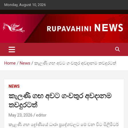
Skip
Monday, August 10, 2026
to
content
Rupavahini News
Home
News
කැලණි ගඟ අවට ගංවතුර අවදානම තවදුරටත්
NEWS
කැලණි ගඟ අවට ගංවතුර අවදානම
තවදුරටත්
May 23, 2026
editor
කැළණි ගඟ ද්‍රෝණියේ ධාරා ප්‍රදේශවලට මේ වන විට මිලිමීටර්