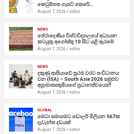
කෙටුම්පත ගැසට් කෙරේ…
August 7, 2026
editor
NEWS
පේරාදෙණිය විශ්වවිද්‍යාලයේ අධ්‍යයන
කටයුතු අගෝස්තු 10 සිට යළි ඇරඹේ
August 7, 2026
editor
NEWS
දකුණු ආසියාවේ ප්‍රථම වරට සංවිධානය
වන (ISA) – South Asia 2026 සමුළුව
අග්‍රාමාත්‍යතුමියගේ ප්‍රධානත්වයෙන්
August 7, 2026
editor
GLOBAL
මෙටා සමාගමට ඩොලර් මිලියන 567ක
දැවැන්ත දඩයක්
August 7, 2026
editor