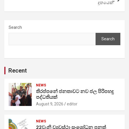
දූතයෙක්”
Search
Search
Recent
NEWS
තිරප්පනේ ජනතාවට නව ජල පිරිපහදු
පද්ධතියක්
August 9, 2026
editor
NEWS
22වැනි ව්‍යවස්ථා සංශෝධන පනත්