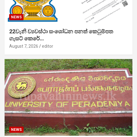
NEWS
22වැනි ව්‍යවස්ථා සංශෝධන පනත් කෙටුම්පත
ගැසට් කෙරේ…
August 7, 2026
editor
NEWS