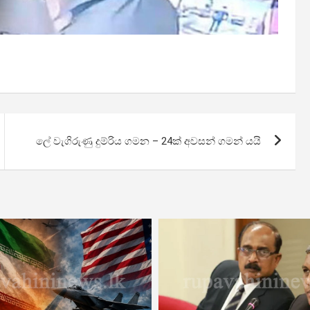
ලේ වැගිරුණු දුම්රිය ගමන – 24ක් අවසන් ගමන් යයි