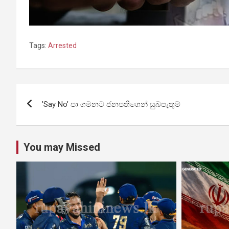
Tags:
Arrested
Post
‍’Say No’ පා ගමනට ජනපතිගෙන් සුබපැතුම්
navigation
You may Missed