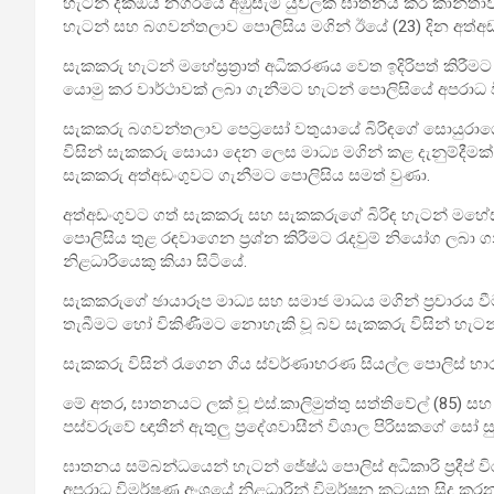
හැටන් දික්ඔය නගරයේ අඹුසැමි යුවලක් ඝාතනය කර කාන්තා
හැටන් සහ බගවන්තලාව පොලිසිය මගින් ඊයේ (23) දින අත්
සැකකරු හැටන් මහේස්‍රත්‍රාත් අධිකරණය වෙත ඉදිරිපත් කිරී
යොමු කර වාර්ථාවක් ලබා ගැනීමට හැටන් පොලිසියේ අපරාධ ව
සැකකරු බගවන්තලාව පෙට්‍රසෝ වතුයායේ බිරිඳගේ සොයුරාගේ 
විසින් සැකකරු සොයා දෙන ලෙස මාධ්‍ය මගින් කළ දැනුම්දීම
සැකකරු අත්අඩංගුවට ගැනීමට පොලිසිය සමත් වුණා.
අත්අඩංගුවට ගත් සැකකරු සහ සැකකරුගේ බිරිඳ හැටන් මහේස්‍
පොලිසිය තුළ රඳවාගෙන ප්‍රශ්න කිරීමට රැදවුම් නියෝග ලබා
නිළධාරියෙකු කියා සිටියේ.
සැකකරුගේ ඡායාරූප මාධ්‍ය සහ සමාජ මාධය මගින් ප්‍රචාර
තැබීමට හෝ විකිණීමට නොහැකි වූ බව සැකකරු විසින් හැට
සැකකරු විසින් රැගෙන ගිය ස්වර්ණාභරණ සියල්ල පොලිස් 
මේ අතර, ඝාතනයට ලක් වූ එස්.කාලිමුත්තු සත්තිවේල් (85) සහ
පස්වරුවේ ඥාතීන් ඇතුලු ප්‍රදේශවාසීන් විශාල පිරිසකගේ සෝ සු
ඝාතනය සම්බන්ධයෙන් හැටන් ජේෂ්ඨ පොලිස් අධිකාරි ප්‍රද
අපරාධ විමර්ෂණ අංශයේ නිළධාරින් විමර්ෂන කටයුතු සිදු කර