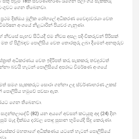
ව සතු පවුම් 18ක ස්වර්ණාභරණ රැගෙන පලා ගිය සැකකරු
අඩංගුවට ගෙන තිබෙනවා.
මට ප්‍රථම දික්ඔය මූලික රෝහලේ අධිකරණ වෛද්‍යවරයා වෙත
ිමර්ෂන අංශයේ නිළධාරින් පියවර ගැනුණා.
නිවසේ සැඟව සිටියදී එම නිවස අසල පදිංචිකරුවන් පිරිසක්
ක් මත ඒ පිළිබඳව පොලිසිය වෙත තොරතුරු ලබා දීමෙන් අනතුරුව
ත්‍රාත් අධිකරණය වෙත ඉදිරිපත් කර, සැකකරු තවදුරටත්
 ගන්නා බවයි හැටන් පොලිසියේ අපරාධ විමර්ෂණ අංශයේ
ය වීමත් සමග සැකකරුට සොරා ගන්නා ලද ස්වර්ණාභරණ උකස්
න් පොලිසිය හමුවේ පවසා ඇත.
භාරයට ගෙන තිබෙනවා.
 සගුන්තලාදේවි (82) යන අය‍ගේ අවසන් කටයුතු අද (24) දින
සුම් මැද දික්ඔය දරවල පොදු සුසාන භූමියේදි සිදු කෙරුණා.
ීප් විරසේකර මහතාගේ අධීක්ෂණය යටතේ හැටන් පොලිසියේ
නවා.