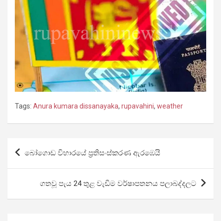
Tags:
Anura kumara dissanayaka
,
rupavahini
,
weather
Post
බෝගොඩ විහාරයේ ප්‍රතිසංස්කරණ ඇරඹෙයි
navigation
ගතවූ පැය 24 තුළ වැඩිම වර්ෂාපතනය පලාබද්දලට