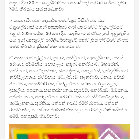
සඳහා දින 30 ක කාලසීමාවකට නොමිලේ සංචාරක වීසා ලබා
දීමට තීරණය කර තිබෙනවා.
ආගමන විගමන දෙපාර්තමේන්තුව විසින් මේ බව
චක්‍රලේඛයක් මගින් නිකුත්කර ඇති අතර මෙම චක්‍රලේඛයට
අනුව, 2026 මාර්තු 30 වන දින කැබිනට් මණ්ඩලයේ අනුමැතිය
සහ ඉන් අනතුරුව පාර්ලිමේන්තුවේ අනුමැතිය හිමිවීමෙන් පසු
මෙම තීරණය ක්‍රියාත්මක කෙරෙනවා.
ඒ අනුව ඔස්ට්‍රේලියාව, ප්‍රංශය, ඔස්ට්‍රියාව, මැලේසියාව, සෞදි
අරාබිය, ජර්මනිය, නේපාලය, දකුණු කොරියාව, බහරේන්,
ඉන්දියාව, නෙදර්ලන්තය, ස්පාඥ්ඥය, බෙලාරුස්, ඉන්දුනීසියාව,
නවසීලන්තය, ස්වීඩනය, බෙල්ජියම, කැනඩාව, චීනය, චෙක්
ජනරජය, ඩෙන්මාර්කය, ෆින්ලන්තය, ඉරානය, ඊශ්‍රායලය,
ඉතාලිය, ජපානය, කසකස්තානය, කුවේට්, නෝර්වේ, ඕමානය,
පකිස්තානය, පෝලන්තය, කටාර්, රුසියාව, ස්විට්සර්ලන්තය,
තායිලන්තය, තුර්කිය, එක්සත් අරාබි එමීර් රාජ්‍යය, එක්සත්
රාජධානිය, අමෙරිකා එක්සත් ජනපද යන රටවල ජාතිකයින්ට
මෙම පහසුකම හිමිවනවා.