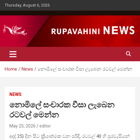
Skip
Thursday, August 6, 2026
to
content
Rupavahini News
Home
News
නොමිලේ සංචාරක වීසා ලැබෙන රටවල් මෙන්න
NEWS
නොමිලේ සංචාරක වීසා ලැබෙන
රටවල් මෙන්න
May 25, 2026
editor
අද( 25) දින සිට ක්‍රියාත්මක වන පරිදි, රටවල් 40 හි පුරවැසියන්