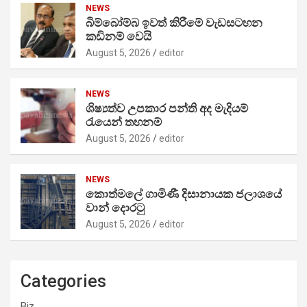
NEWS
බිම්බෝම්බ ඉවත් කිරීමේ වැඩසටහන
කඩිනම් වෙයි
August 5, 2026
editor
NEWS
ශිෂ්‍යත්ව උපකාර පන්ති අද මැදියම්
රැයෙන් තහනම්
August 5, 2026
editor
NEWS
කොත්මලේ ගාමිණී දිසානායක ජලාශයේ
වාන් දොරටු
August 5, 2026
editor
Categories
Biz