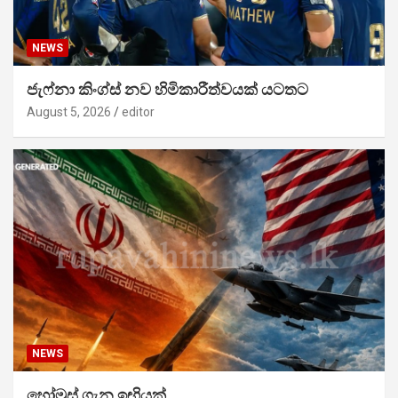
NEWS
ජැෆ්නා කිංග්ස් නව හිමිකාරීත්වයක් යටතට
August 5, 2026
editor
NEWS
හෝමුස් ගැන ඉඟියක්