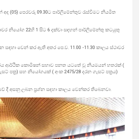
 අද (05) පෙරවරු 09.30ට පාර්ලිමේන්තුව රැස්වීමට නියමිත
ථාවර නියෝග 22හි 1 සිට 6 දක්වා සඳහන් පාර්ලිමේන්තු කටයුතු
රශ්න සඳහා වෙන් කර ඇති අතර පෙ.ව. 11.00 -11.30 කාලය ස්ථාවර
ගරය ආර්ථික කොමිෂන් සභාව පනත යටතේ වූ නියමයන් හතරක් (
සට් පත්‍ර) සහ නියෝගයක් ( අංක 2475/28 දරන ගැසට් පත්‍රය)
ාවේ දී අසනු ලබන ප්‍රශ්න සඳහා කාලය වෙන්කර තිබෙනවා.