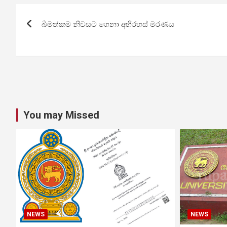
Post
බීමත්කම නිවසට ගෙනා අභිරහස් මරණය
navigation
You may Missed
NEWS
NEWS