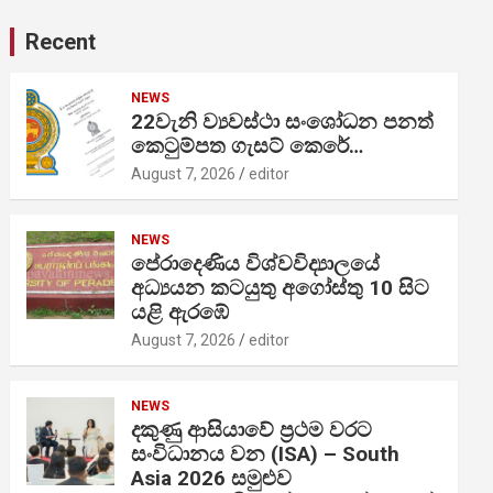
Recent
NEWS
22වැනි ව්‍යවස්ථා සංශෝධන පනත්
කෙටුම්පත ගැසට් කෙරේ…
August 7, 2026
editor
NEWS
පේරාදෙණිය විශ්වවිද්‍යාලයේ
අධ්‍යයන කටයුතු අගෝස්තු 10 සිට
යළි ඇරඹේ
August 7, 2026
editor
NEWS
දකුණු ආසියාවේ ප්‍රථම වරට
සංවිධානය වන (ISA) – South
Asia 2026 සමුළුව