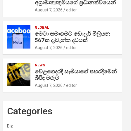
අග්‍රාමාත්‍යතුමියගේ ප්‍රධානත්වයෙන්
August 7, 2026
editor
GLOBAL
මෙටා සමාගමට ඩොලර් මිලියන
567ක දැවැන්ත දඩයක්
August 7, 2026
editor
NEWS
වෙළගෙදරදී සැමියාගේ පහරදීමෙන්
බිරිඳ මරුට
August 7, 2026
editor
Categories
Biz