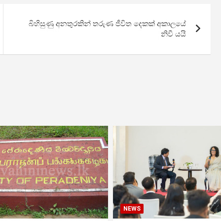
බිහිසුණු අනතුරකින් තරුණ ජීවිත දෙකක් අකාලයේ
නිවී යයි
NEWS