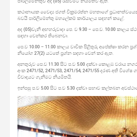
පාර්ලිමේන්තුව අද (05) රැස්වීමට නියමිතව ඇත.
කථානායක වෛද්‍ය ජගත් වික්‍රමරත්න මහතාගේ ප්‍රධානත්වයෙන්
බවයි පාර්ලිමේන්තු මහලේකම් කාර්යාලය සඳහන් කළේ.
අද (05)වැනි අඟහරුවාදා පෙ. ව 9.30 – පෙ.ව. 10.00 කාලය ස්
සඳහා වෙන්කර තිබෙනවා.
පෙ.ව 10.00 – 11.00 කාලය වාචික පිළිතුරු අපේක්ෂා කරන ප්‍
නියෝග 27(2) යටතේ ප්‍රශ්න සඳහා වෙන් කර ඇත.
අනතුරුව පෙ.ව 11.30 සිට ප.ව 5.00 දක්වා කොළඹ වරාය න
අංක 2471/52, 2471/53, 2471/54, 2471/55 දරණ අති විශේෂ ගැ
විවාදයට ගැනීමට නියමිතයි.
ඉන්පසු ප.ව 5.00 සිට ප.ව 5.30 දක්වා සභාව කල්තබන අවස්ථ