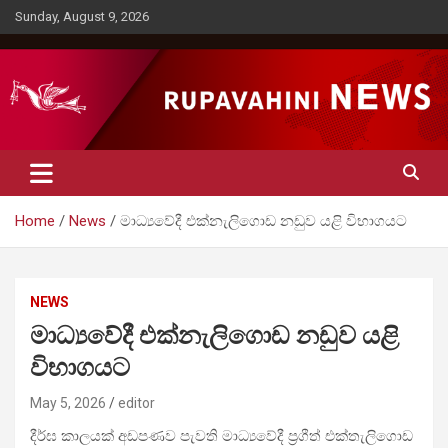
Skip
Sunday, August 9, 2026
to
content
Rupavahini News
Home
News
මාධ්‍යවේදී එක්නැලිගොඩ නඩුව යළි විභාගයට
NEWS
මාධ්‍යවේදී එක්නැලිගොඩ නඩුව යළි
විභාගයට
May 5, 2026
editor
දීර්ඝ කාලයක් අඩපණව පැවති මාධ්‍යවේදී ප්‍රගීත් එක්තැලිගොඩ