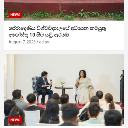
NEWS
පේරාදෙණිය විශ්වවිද්‍යාලයේ අධ්‍යයන කටයුතු
අගෝස්තු 10 සිට යළි ඇරඹේ
August 7, 2026
editor
NEWS