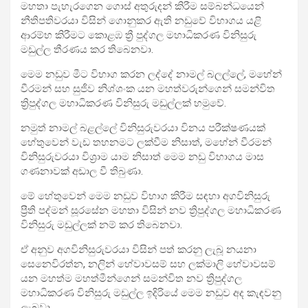
මහතා පැහැරගෙන ගොස් අතුරුදන් කිරීම සම්බන්ධයෙන්
නීතිපතිවරයා විසින් ගොනුකර ඇති නඩුවේ විභාගය යළි
ආරම්භ කිරීමට කොළඹ ත්‍රී පුද්ගල මහාධිකරණ විනිසුරු
මඩුල්ල තීරණය කර තිබෙනවා.
මෙම නඩුව මීට විභාග කරන ලද්දේ නාමල් බලල්ලේ, මහේන්
වීරමන් සහ සුජීව නිශ්ශංක යන මහත්වරුන්ගෙන් සමන්විත
ත්‍රිපුද්ගල මහාධිකරණ විනිසුරු මඩුල්ලක් හමුවේ.
නමුත් නාමල් බළල්ලේ විනිසුරුවරයා විනය පරීක්ෂණයක්
හේතුවෙන් වැඩ තහනමට ලක්වීම නිසාත්, මහේන් වීරමන්
විනිසුරුවරයා විශ්‍රාම යාම නිසාත් මෙම නඩු විභාගය මාස
ගණනාවක් අඩාල වී තිබුණා.
මේ හේතුවෙන් මෙම නඩුව විභාග කිරීම සඳහා අගවිනිසුරු
ප්‍රීති පද්මන් සූරසේන මහතා විසින් නව ත්‍රිපුද්ගල මහාධිකරණ
විනිසුරු මඩුල්ලක් නම් කර තිබෙනවා.
ඒ අනුව අගවිනිසුරුවරයා විසින් පත් කරනු ලැබූ නයනා
සෙනෙවිරත්න, නලින් හේවාවසම් සහ ලක්මාලි හේවාවසම්
යන මහත්ම මහත්මීන්ගෙන් සමන්විත නව ත්‍රිපුද්ගල
මහාධිකරණ විනිසුරු මඩුල්ල ඉදිරියේ මෙම නඩුව අද කැඳවනු
ලැබුවා.