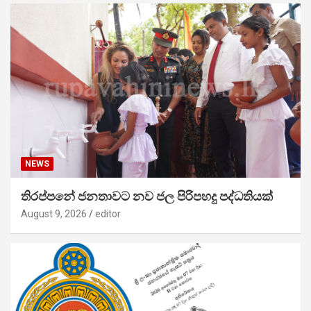
NEWS
තිරප්පනේ ජනතාවට නව ජල පිරිපහදු පද්ධතියක්
August 9, 2026
editor