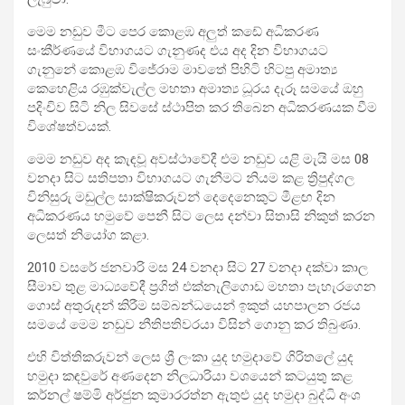
මෙම නඩුව මීට පෙර කොළඹ අලුත් කඩේ අධිකරණ
සංකීර්ණයේ විභාගයට ගැනුණද එය අද දින විභාගයට
ගැනුනේ කොළඹ විජේරාම මාවතේ පිහිටි හිටපු අමාත්‍ය
කෙහෙළිය රඹුක්වැල්ල මහතා අමාත්‍ය ධූරය දැරූ සමයේ ඔහු
පදිංචිව සිටි නිල සිවසේ ස්ථාපිත කර තිබෙන අධිකරණයක වීම
විශේෂත්වයක්.
මෙම නඩුව අද කැඳවූ අවස්ථාවේදී එම නඩුව යළි මැයි මස 08
වනදා සිට සතිපතා විභාගයට ගැනීමට නියම කළ ත්‍රිපුද්ගල
විනිසුරු මඩුල්ල සාක්ෂිකරුවන් දෙදෙනෙකුට මීළඟ දින
අධිකරණය හමුවේ පෙනී සිට ලෙස දන්වා සිතාසි නිකුත් කරන
ලෙසත් නියෝග කළා.
2010 වසරේ ජනවාරි මස 24 වනදා සිට 27 වනදා දක්වා කාල
සීමාව තුළ මාධ්‍යවේදී ප්‍රගිත් එක්නැලිගොඩ මහතා පැහැරගෙන
ගොස් අතුරුදන් කිරීම සම්බන්ධයෙන් ඉකුත් යහපාලන රජය
සමයේ මෙම නඩුව නීතිපතිවරයා විසින් ගොනු කර තිබුණා.
එහි විත්තිකරුවන් ලෙස ශ්‍රී ලංකා යුද හමුදාවේ ගිරිතලේ යුද
හමුදා කඳවුරේ අණදෙන නිලධාරියා වශයෙන් කටයුතු කළ
කර්නල් ෂම්මි අර්ජුන කුමාරරත්න ඇතුළු යුද හමුදා බුද්ධි අංශ