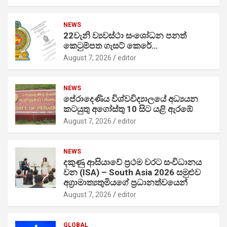
NEWS
22වැනි ව්‍යවස්ථා සංශෝධන පනත්
කෙටුම්පත ගැසට් කෙරේ…
August 7, 2026
editor
NEWS
පේරාදෙණිය විශ්වවිද්‍යාලයේ අධ්‍යයන
කටයුතු අගෝස්තු 10 සිට යළි ඇරඹේ
August 7, 2026
editor
NEWS
දකුණු ආසියාවේ ප්‍රථම වරට සංවිධානය
වන (ISA) – South Asia 2026 සමුළුව
අග්‍රාමාත්‍යතුමියගේ ප්‍රධානත්වයෙන්
August 7, 2026
editor
GLOBAL