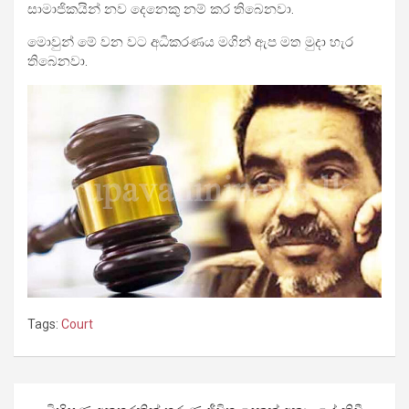
සාමාජිකයින් නව දෙනෙකු නම් කර තිබෙනවා.
මොවුන් මේ වන වට අධිකරණය මගින් ඇප මත මුදා හැර
තිබෙනවා.
Tags:
Court
Post