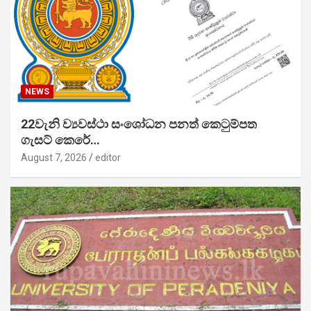
NEWS
22වැනි ව්‍යවස්ථා සංශෝධන පනත් කෙටුම්පත
ගැසට් කෙරේ…
August 7, 2026
editor