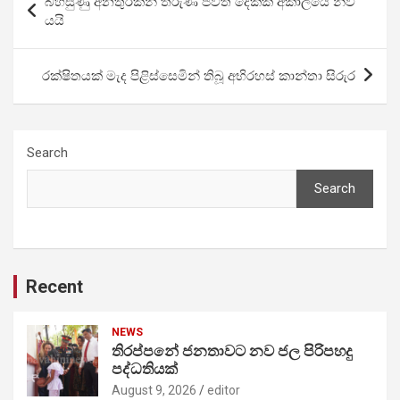
බිහිසුණු අනතුරකින් තරුණ ජීවිත දෙකක් අකාලයේ නිවී
navigation
යයි
රක්ෂිතයක් මැද පිළිස්සෙමින් තිබූ අභිරහස් කාන්තා සිරුර
Search
Search
Recent
NEWS
තිරප්පනේ ජනතාවට නව ජල පිරිපහදු
පද්ධතියක්
August 9, 2026
editor