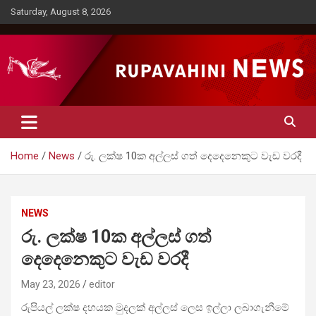
Skip
Saturday, August 8, 2026
to
content
Rupavahini News
Home
News
රු. ලක්ෂ 10ක අල්ලස් ගත් දෙදෙනෙකුට වැඩ වරදී
NEWS
රු. ලක්ෂ 10ක අල්ලස් ගත්
දෙදෙනෙකුට වැඩ වරදී
May 23, 2026
editor
රුපියල් ලක්ෂ දහයක මුදලක් අල්ලස් ලෙස ඉල්ලා ලබාගැනීමේ