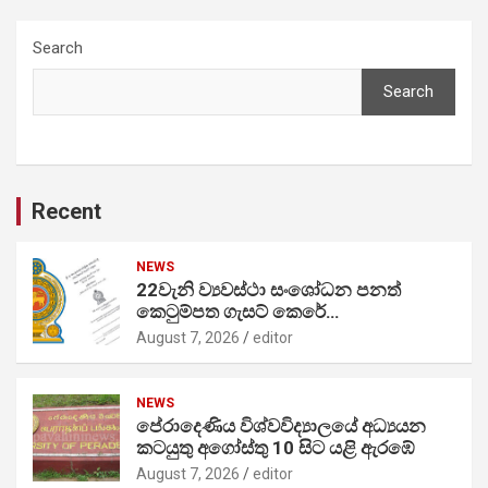
Search
Search
Recent
NEWS
22වැනි ව්‍යවස්ථා සංශෝධන පනත්
කෙටුම්පත ගැසට් කෙරේ…
August 7, 2026
editor
NEWS
පේරාදෙණිය විශ්වවිද්‍යාලයේ අධ්‍යයන
කටයුතු අගෝස්තු 10 සිට යළි ඇරඹේ
August 7, 2026
editor