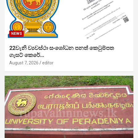
NEWS
22වැනි ව්‍යවස්ථා සංශෝධන පනත් කෙටුම්පත
ගැසට් කෙරේ…
August 7, 2026
editor