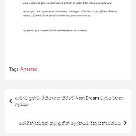
Tags:
Arrested
Post
ආබාධ ප්‍රජාව රැකියාගත කිරීමේ Next Dream වැඩසටහන
navigation
ඇරඹේ
රෝගින් සුවපත් කළ දෑතින් ලෝකයම දිනූ සුන්දරත්වය