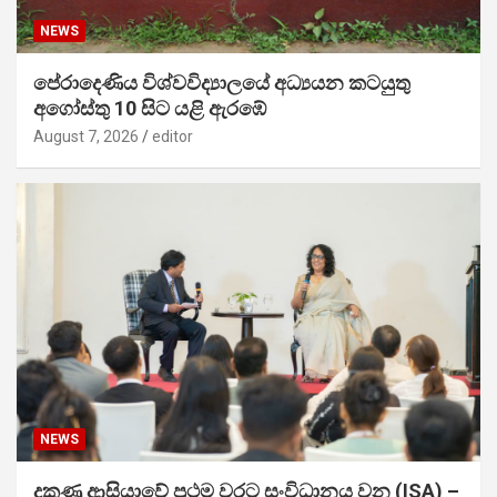
NEWS
පේරාදෙණිය විශ්වවිද්‍යාලයේ අධ්‍යයන කටයුතු
අගෝස්තු 10 සිට යළි ඇරඹේ
August 7, 2026
editor
NEWS
දකුණු ආසියාවේ ප්‍රථම වරට සංවිධානය වන (ISA) –