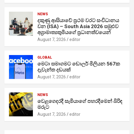
NEWS
දකුණු ආසියාවේ ප්‍රථම වරට සංවිධානය
වන (ISA) – South Asia 2026 සමුළුව
අග්‍රාමාත්‍යතුමියගේ ප්‍රධානත්වයෙන්
August 7, 2026
editor
GLOBAL
මෙටා සමාගමට ඩොලර් මිලියන 567ක
දැවැන්ත දඩයක්
August 7, 2026
editor
NEWS
වෙළගෙදරදී සැමියාගේ පහරදීමෙන් බිරිඳ
මරුට
August 7, 2026
editor