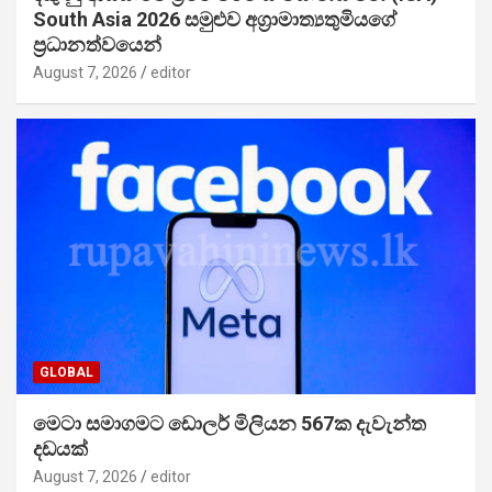
South Asia 2026 සමුළුව අග්‍රාමාත්‍යතුමියගේ
ප්‍රධානත්වයෙන්
August 7, 2026
editor
GLOBAL
මෙටා සමාගමට ඩොලර් මිලියන 567ක දැවැන්ත
දඩයක්
August 7, 2026
editor