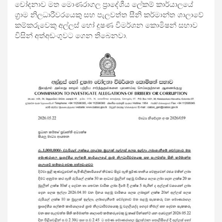
චෝදනාව මත මොණරාගල ප්‍රාදේශීය ලේකම් කාර්යාලයේ
ග්‍රාම නිලධාරීවරයෙකු සහ පැලවත්ත සීනි කර්මාන්ත ශාලාවේ
කම්කරුවෙකු අල්ලස් හෝ දූෂණ විමර්ශන කොමිෂන් සභාව
විසින් අත්අඩංගුවට ගෙන තිබෙනවා.