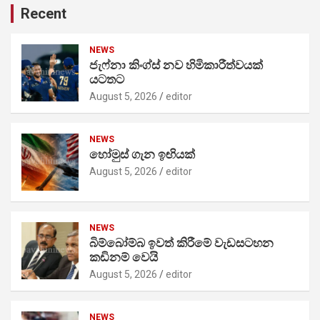
Recent
NEWS
ජැෆ්නා කිංග්ස් නව හිමිකාරීත්වයක්
යටතට
August 5, 2026
editor
NEWS
හෝමුස් ගැන ඉඟියක්
August 5, 2026
editor
NEWS
බිම්බෝම්බ ඉවත් කිරීමේ වැඩසටහන
කඩිනම් වෙයි
August 5, 2026
editor
NEWS