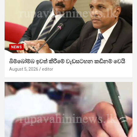
NEWS
බිම්බෝම්බ ඉවත් කිරීමේ වැඩසටහන කඩිනම් වෙයි
August 5, 2026
editor