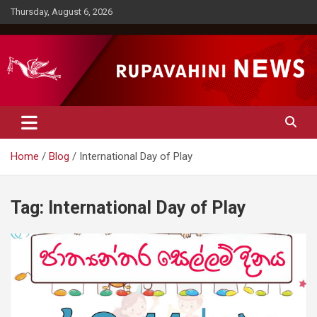
Skip
Thursday, August 6, 2026
to
content
Rupavahini News
Home
Blog
International Day of Play
Tag:
International Day of Play