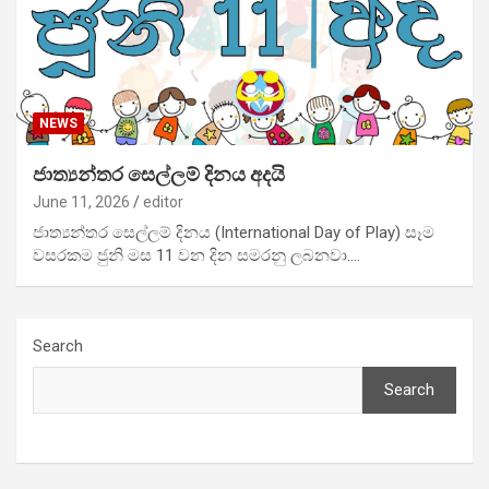
NEWS
ජාත්‍යන්තර සෙල්ලම් දිනය අදයි
June 11, 2026
editor
ජාත්‍යන්තර සෙල්ලම් දිනය (International Day of Play) සෑම
වසරකම ජුනි මස 11 වන දින සමරනු ලබනවා.…
Search
Search