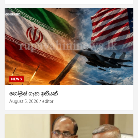
NEWS
හෝමුස් ගැන ඉඟියක්
August 5, 2026
editor