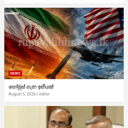
NEWS
හෝමුස් ගැන ඉඟියක්
August 5, 2026
editor