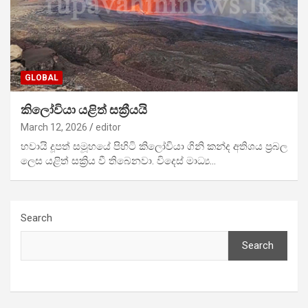
GLOBAL
කිලෝවියා යළිත් සක්‍රීයයි
March 12, 2026
editor
හවායි දූපත් සමූහයේ පිහිටි කිලෝවියා ගිනි කන්ද අතිශය ප්‍රබල
ලෙස යළිත් සක්‍රිය වී තිබෙනවා. විදෙස් මාධ්‍ය…
Search
Search