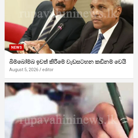
NEWS
බිම්බෝම්බ ඉවත් කිරීමේ වැඩසටහන කඩිනම් වෙයි
August 5, 2026
editor