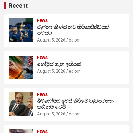
Recent
NEWS
ජැෆ්නා කිංග්ස් නව හිමිකාරීත්වයක්
යටතට
August 5, 2026
editor
NEWS
හෝමුස් ගැන ඉඟියක්
August 5, 2026
editor
NEWS
බිම්බෝම්බ ඉවත් කිරීමේ වැඩසටහන
කඩිනම් වෙයි
August 5, 2026
editor
NEWS