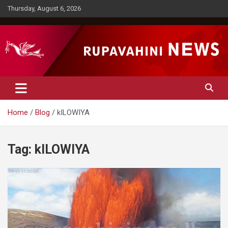
Skip
Thursday, August 6, 2026
to
content
Rupavahini News
Home
Blog
kILOWIYA
Tag:
kILOWIYA