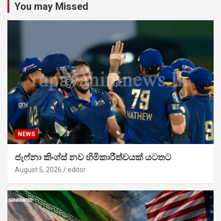
You may Missed
NEWS
ජැෆ්නා කිංග්ස් නව හිමිකාරීත්වයක් යටතට
August 5, 2026
editor