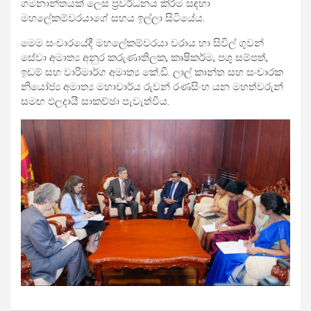
ගමනාන්තයක් ලෙස ප්‍රවර්ධනය කිරීම සඳහා
මහලේකම්වරයාගේ සහය ඉල්ලා සිටියේය.
මෙම සංචාරයේදී මහලේකම්වරයා වරාය හා සිවිල් ගුවන්
සේවා අමාත්‍ය අනුර කරුණාතිලක, කෘෂිකර්ම, පශු සම්පත්,
ඉඩම් සහ වාරිමාර්ග අමාත්‍ය කේ.ඩී. ලාල් කාන්ත සහ සංචාරක
නියෝජ්‍ය අමාත්‍ය මහාචාර්ය රුවන් රණසිංහ යන මහත්වරුන්
සමඟ ඵලදායී සාකච්ඡා පැවැත්වීය.