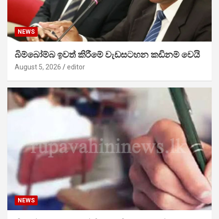
NEWS
බිම්බෝම්බ ඉවත් කිරීමේ වැඩසටහන කඩිනම් වෙයි
August 5, 2026
editor
NEWS