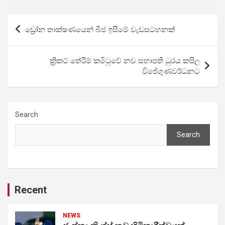
Post
ඩ්‍රෝන තාක්ෂණයෙන් බීජ ඉසීමේ වැඩසටහනක්
navigation
ක්‍රිකට් තේරීම් කමිටුවේ නව සභාපති ධුරය කපිල
විජේගුණවර්ධනට
Search
Search
Recent
NEWS