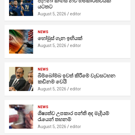
ජැෆ්නා කිංග්ස් නව හිමිකාරීත්වයක්
යටතට
August 5, 2026
editor
NEWS
හෝමුස් ගැන ඉඟියක්
August 5, 2026
editor
NEWS
බිම්බෝම්බ ඉවත් කිරීමේ වැඩසටහන
කඩිනම් වෙයි
August 5, 2026
editor
NEWS
ශිෂ්‍යත්ව උපකාර පන්ති අද මැදියම්
රැයෙන් තහනම්
August 5, 2026
editor