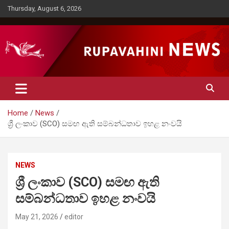
Skip
Thursday, August 6, 2026
to
content
Rupavahini News
Home
News
ශ්‍රී ලංකාව (SCO) සමඟ ඇති සම්බන්ධතාව ඉහළ නංවයි
NEWS
ශ්‍රී ලංකාව (SCO) සමඟ ඇති
සම්බන්ධතාව ඉහළ නංවයි
May 21, 2026
editor