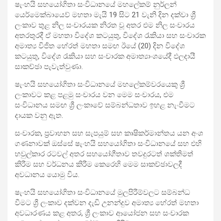
ෂැංහයි සහයෝගිතා සංවිධානයේ මහලේකම් නුර්ලන්
යෙර්මෙක්බායෙව් මහතා මැයි 19 සිට 21 වැනි දින දක්වා ශ්‍රී
ලංකාව තුළ නිල සංචාරයක නිරත වූ අතර එම නිල සංචාරය
අතරතුරදී ඒ මහතා විදේශ කටයුතු, විදේශ රැකියා සහ සංචාරක
අමාත්‍ය විජිත හේරත් මහතා සමඟ ඊයේ (20) දින විදේශ
කටයුතු, විදේශ රැකියා සහ සංචාරක අමාත්‍යාංශයේදී ඵලදායී
සාකච්ඡා පැවැත්වුණා.
ෂැංහයි සහයෝගිතා සංවිධානයේ මහලේකම්වරයෙකු ශ්‍රී
ලංකාවට කළ පළමු සංචාරය වන මෙම සංචාරය, එම
සංවිධානය සමඟ ශ්‍රී ලංකාවේ සම්බන්ධතාව ඉහළ නැංවීමට
දායක වනු ඇත.
සංචාරක, ප්‍රවාහන සහ සැපයුම් සහ කෘෂිකර්මාන්තය යන අංශ
ගණනාවක් ඔස්සේ ෂැංහයි සහයෝගිතා සංවිධානයේ සහ එහි
හවුල්කාර රටවල් අතර සහයෝගීතාව තවදුරටත් ශක්තිමත්
කිරීම සහ වර්ධනය කිරීම කෙරෙහි මෙම සාකච්ඡාවලදී
අවධානය යොමු විය.
ෂැංහයි සහයෝගිතා සංවිධානයේ මුලපිරීම්වලට සම්බන්ධ
වීමට ශ්‍රී ලංකාව දක්වන දැඩි උනන්දුව අමාත්‍ය හේරත් මහතා
අවධාරණය කළ අතර, ශ්‍රී ලංකාව ආයෝජන සහ සංචාරක