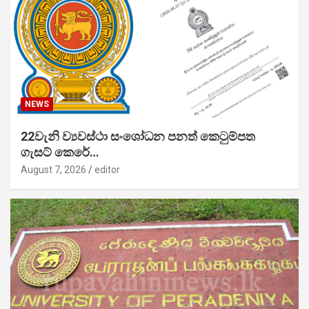
NEWS
22වැනි ව්‍යවස්ථා සංශෝධන පනත් කෙටුම්පත
ගැසට් කෙරේ…
August 7, 2026
editor