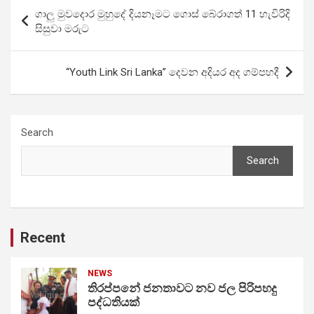
Post
ගාලු මුවදොර මුහුදේ දියනෑමට ගොස් බේරාගත් 11 හැවිරිදි
navigation
සිසුවා මරුට
“Youth Link Sri Lanka” දෙවන අදියර අද ගම්පහදී
Search
Search
Recent
NEWS
තිරප්පනේ ජනතාවට නව ජල පිරිපහදු
පද්ධතියක්