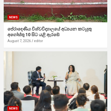
NEWS
පේරාදෙණිය විශ්වවිද්‍යාලයේ අධ්‍යයන කටයුතු
අගෝස්තු 10 සිට යළි ඇරඹේ
August 7, 2026
editor
NEWS