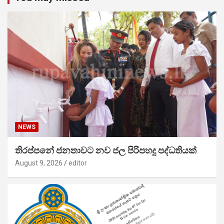
NEWS
තිරප්පනේ ජනතාවට නව ජල පිරිපහදු පද්ධතියක්
August 9, 2026
editor