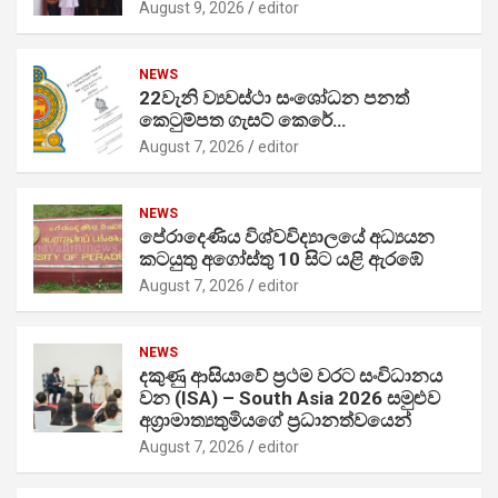
August 9, 2026
editor
NEWS
22වැනි ව්‍යවස්ථා සංශෝධන පනත්
කෙටුම්පත ගැසට් කෙරේ…
August 7, 2026
editor
NEWS
පේරාදෙණිය විශ්වවිද්‍යාලයේ අධ්‍යයන
කටයුතු අගෝස්තු 10 සිට යළි ඇරඹේ
August 7, 2026
editor
NEWS
දකුණු ආසියාවේ ප්‍රථම වරට සංවිධානය
වන (ISA) – South Asia 2026 සමුළුව
අග්‍රාමාත්‍යතුමියගේ ප්‍රධානත්වයෙන්
August 7, 2026
editor