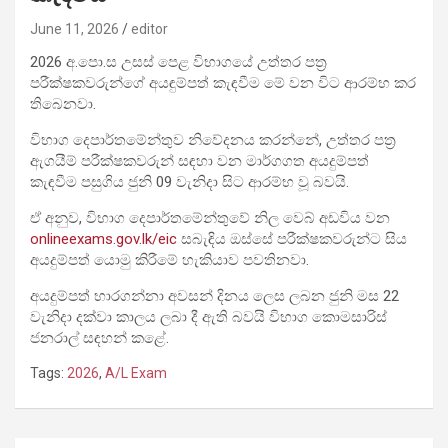
June 11, 2026
editor
2026 අ.පො.ස උසස් පෙළ විභාගයේ උත්තර පත්‍ර
පරීක්ෂකවරුන්ගේ අයඳුම්පත් කැඳවීම මේ වන විට ආරම්භ කර
තිබෙනවා.
විභාග දෙපාර්තමේන්තුව නිවේදනය කරන්නේ, උත්තර පත්‍ර
ඇගයීම් පරීක්ෂකවරුන් සඳහා වන මාර්ගගත අයදුම්පත්
කැඳවීම පසුගිය ජුනි 09 වැනිදා සිට ආරම්භ වූ බවයි.
ඒ අනුව, විභාග දෙපාර්තමේන්තුවේ නිල වෙබ් අඩවිය වන
onlineexams.gov.lk/eic
සබැඳිය ඔස්සේ පරීක්ෂකවරුන්ට සිය
අයදුම්පත් යොමු කිරීමේ හැකියාව පවතිනවා.
අයදුම්පත් භාරගන්නා අවසන් දිනය ලෙස ලබන ජුනි මස 22
වැනිදා දක්වා කාලය ලබා දී ඇති බවයි විභාග කොමසාරිස්
ජනරාල් සඳහන් කළේ.
Tags:
2026
,
A/L Exam