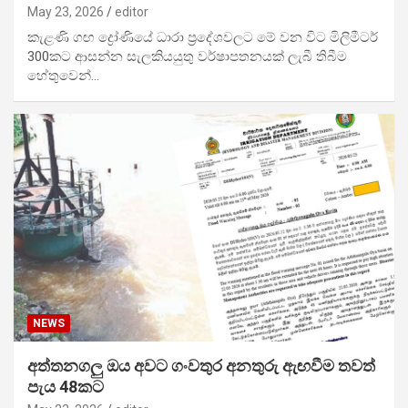
May 23, 2026
editor
කැළණි ගඟ ද්‍රෝණියේ ධාරා ප්‍රදේශවලට මේ වන විට මිලිමීටර්
300කට ආසන්න සැලකියයුතු වර්ෂාපතනයක් ලැබී තිබීම
හේතුවෙන්…
NEWS
අත්තනගලු ඔය අවට ගංවතුර අනතුරු ඇඟවීම තවත්
පැය 48කට