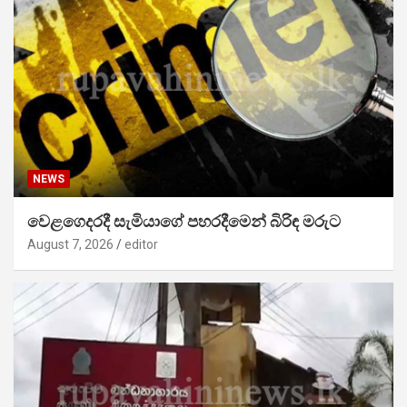
NEWS
වෙළගෙදරදී සැමියාගේ පහරදීමෙන් බිරිඳ මරුට
August 7, 2026
editor