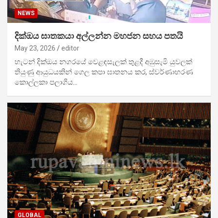
NEWS
දික්ඔය ඝාතකයා අල්ලන්න මහජන සහය පතයි
May 23, 2026
editor
හැටන් දික්ඔය නගරයේ වෙළඳසැලක් තුළදී අඹුසැමි යුවලක්
තියුණු ආයුධයකින් ගෙල කපා ඝාතනය කර, ස්වර්ණාභරණ
කොල්ලකා පලාගිය…
GLOBAL