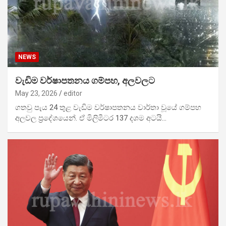
NEWS
වැඩිම වර්ෂාපතනය ගම්පහ, අලවලට
May 23, 2026
editor
ගතවු පැය 24 තුළ වැඩිම වර්ෂාපතනය වාර්තා වූයේ ගම්පහ
අලවල ප්‍රදේශයෙන්. ඒ මිලිමීටර 137 දශම අටයි…