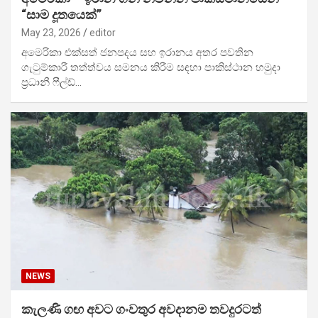
“සාම දූතයෙක්”
May 23, 2026
editor
අමෙරිකා එක්සත් ජනපදය සහ ඉරානය අතර පවතින
ගැටුම්කාරී තත්ත්වය සමනය කිරීම සඳහා පාකිස්ථාන හමුදා
ප්‍රධානී ෆීල්ඩ්…
NEWS
කැලණි ගඟ අවට ගංවතුර අවදානම තවදුරටත්