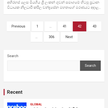
අභිරහස් ලෙස මියගිය ශ්‍රී ලංකන් ගුවන් සමාගමේ හිටපු ප්‍රධාන
විධායක නිලධාරී කපිල චන්ද්‍රසේන මහතාගේ මරණයට අදාළ…
Posts
Previous
1
…
41
42
43
pagination
…
306
Next
Search
Search
Recent
GLOBAL