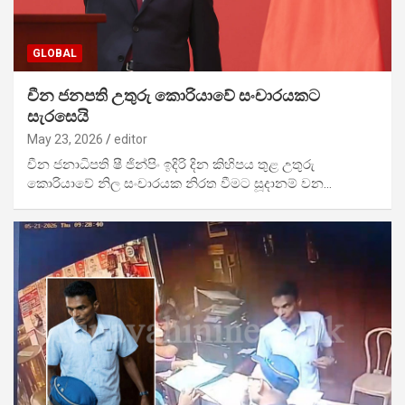
GLOBAL
චීන ජනපති උතුරු කොරියාවේ සංචාරයකට
සැරසෙයි
May 23, 2026
editor
චීන ජනාධිපති ෂී ජින්පිං ඉදිරි දින කිහිපය තුළ උතුරු
කොරියාවේ නිල සංචාරයක නිරත වීමට සූදානම් වන…