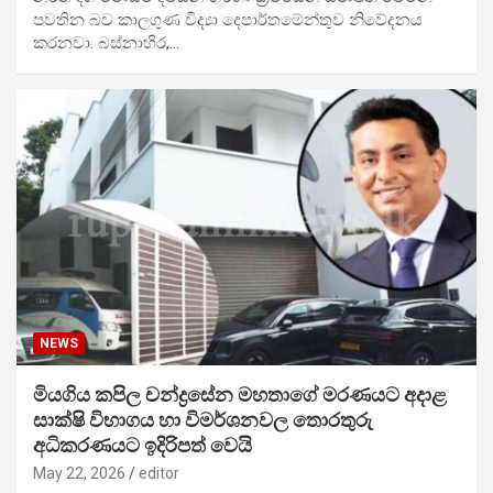
පවතින බව කාලගුණ විද්‍යා දෙපාර්තමේන්තුව නිවේදනය
කරනවා. බස්නාහිර,…
NEWS
මියගිය කපිල චන්ද්‍රසේන මහතාගේ මරණයට අදාළ
සාක්ෂි විභාගය හා විමර්ශනවල තොරතුරු
අධිකරණයට ඉදිරිපත් වෙයි
May 22, 2026
editor