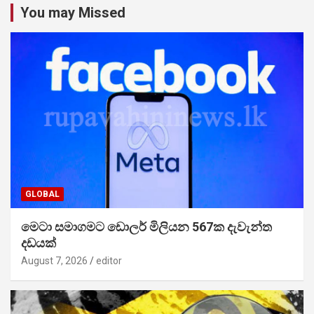
You may Missed
GLOBAL
මෙටා සමාගමට ඩොලර් මිලියන 567ක දැවැන්ත
දඩයක්
August 7, 2026
editor