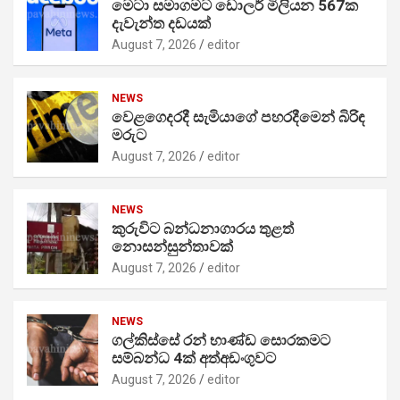
මෙටා සමාගමට ඩොලර් මිලියන 567ක
දැවැන්ත දඩයක්
August 7, 2026
editor
NEWS
වෙළගෙදරදී සැමියාගේ පහරදීමෙන් බිරිඳ
මරුට
August 7, 2026
editor
NEWS
කුරුවිට බන්ධනාගාරය තුළත්
නොසන්සුන්තාවක්
August 7, 2026
editor
NEWS
ගල්කිස්සේ රන් භාණ්ඩ සොරකමට
සම්බන්ධ 4ක් අත්අඩංගුවට
August 7, 2026
editor