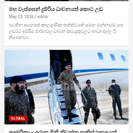
මහ වැස්සෙන් දුම්රිය ධාවනයත් කොට උඩ
May 23, 2026
editor
පවතින අයහපත් කාලගුණික තත්ත්වයත් සමඟ මන්නාරම සහ
උඩරට දුම්රිය මාර්ගවල ධාවන කටයුතුවලට බාධා එල්ල වී
තිබෙනවා.…
GLOBAL
අමෙරිකා – ඉරාන ගිනි නිවන්න පාකිස්ථානයෙන්