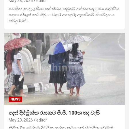
May 23, 2026
editor
පවතින කාලගුණික තත්ත්වය හමුවේ අත්තනගලු ඔය ද්‍රෝණිය
සඳහා නිකුත් කර තිබූ ගංවතුර අනතුරු ඇඟවීමේ නිවේදනය
තවදුරටත්…
NEWS
අදත් දිස්ත්‍රික්ක රැසකට මි.මී. 100ක තද වැසි
May 23, 2026
editor
නිරිත දිග මෝසම දිවයින හරහා ක්‍රමයෙන් ස්ථාපිත වෙමින්