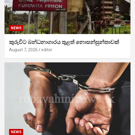
NEWS
කුරුවිට බන්ධනාගාරය තුළත් නොසන්සුන්තාවක්
August 7, 2026
editor
NEWS