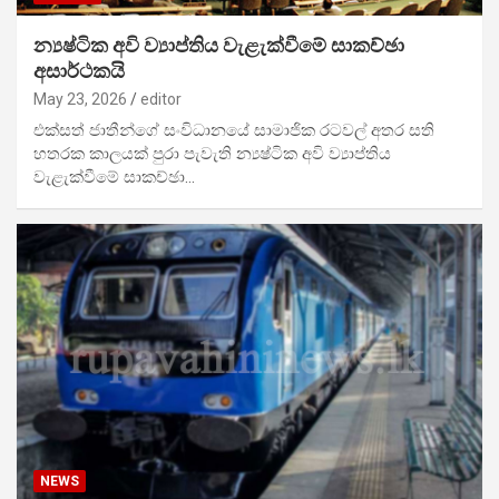
න්‍යෂ්ටික අවි ව්‍යාප්තිය වැළැක්වීමේ සාකච්ඡා
අසාර්ථකයි
May 23, 2026
editor
එක්සත් ජාතීන්ගේ සංවිධානයේ සාමාජික රටවල් අතර සති
හතරක කාලයක් පුරා පැවැති න්‍යෂ්ටික අවි ව්‍යාප්තිය
වැළැක්වීමේ සාකච්ඡා…
NEWS